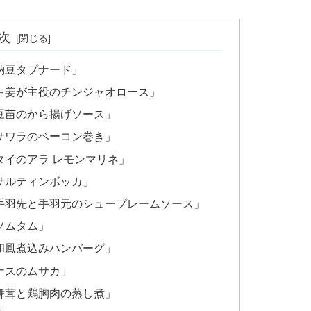
次
納豆タプナード」
生姜が主役のチンジャオロース」
豆苗のから揚げソース」
サワラのベーコン巻き」
タイのアラ レモンマリネ」
サルティンボッカ」
手羽先と手羽元のシュープレームソース」
ソムタム」
和風煮込みハンバーグ」
ナスのムサカ」
舞茸と鶏胸肉の蒸し煮」