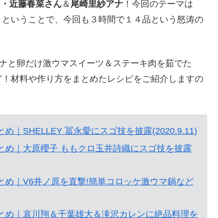
ン・近藤春菜さん
＆
尾崎里紗アナ
！今回のテーマは
』ということで、今回も３時間で１４品という怒涛の
！
ナナと卵だけ激ウマスイーツ＆ステーキ肉を茹でた
ど！材料や作り方をまとめたレシピをご紹介しますの
SHELLEY 冨永愛にスゴ技を披露(2020.9.11)
とめ｜大原櫻子 ももクロ玉井詩織にスゴ技を披露
とめ｜V6井ノ原を直撃!簡単コロッケ激ウマ鍋など
まとめ｜哀川翔＆千葉雄大＆滝沢カレンに絶品料理を