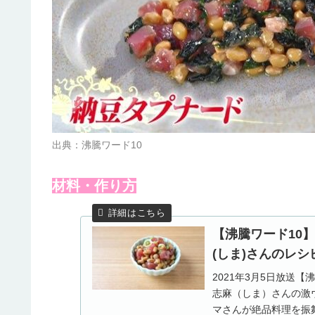
出典：沸騰ワード10
材料・作り方
【沸騰ワード10
(しま)さんのレシピ(2
2021年3月5日放送
志麻（しま）さんの激
マさんが絶品料理を振