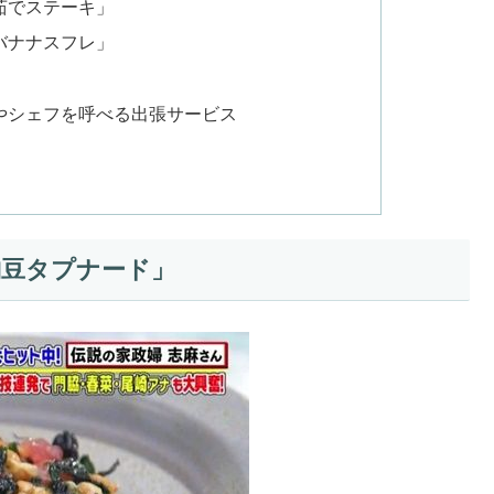
茹でステーキ」
バナナスフレ」
やシェフを呼べる出張サービス
納豆タプナード」