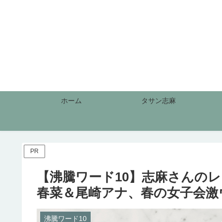
ホーム
タサン志麻
PR
【沸騰ワード10】志麻さんのレ
春菜＆尾崎アナ、春の女子会激ウマ料
沸騰ワード10