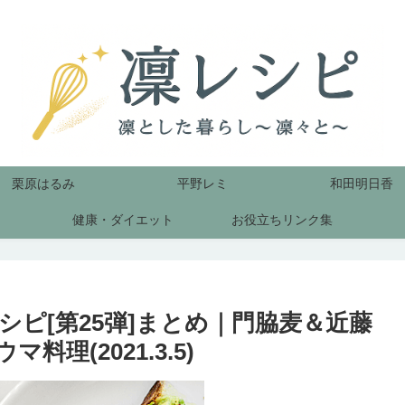
栗原はるみ
平野レミ
和田明日香
健康・ダイエット
お役立ちリンク集
シピ[第25弾]まとめ｜門脇麦＆近藤
理(2021.3.5)