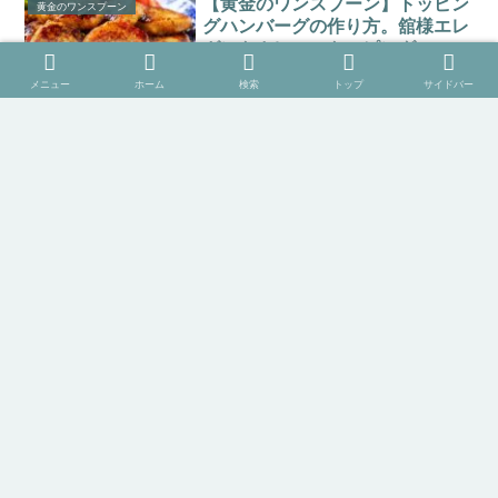
【黄金のワンスプーン】トッピン
黄金のワンスプーン
グハンバーグの作り方。舘様エレ
ガントカレーのトッピング
2025年8月15日 TBS「黄金のワンスプー
メニュー
ホーム
検索
トップ
サイドバー
ン! 」で放送された、舘様のエレガントカ
レーにトッピングする「ハンバーグ」の
作り方をご紹介します。今回は、夏休み
特別企画「出張ワンスプーン！」。MC宮
舘涼太さん、フットボールアワー後藤さ
【黄金のワンスプーン】たけのこ
黄金のワンスプーン
ん、ゲス...
の炊き込みご飯の作り方。農家さ
ん直伝たけのこ料理レシピ
2025年5月9日 TBS「黄金のワンスプー
ン! 」は母の日直前ＳＰ！！母の日にぴっ
たり食材でエレガント料理！農家さん直
伝「たけのこのふき入り炊き込みご飯」
の作り方をご紹介します。宮舘涼太さん
が藤本美貴さん、北斗晶さん、土屋アン
【黄金のワンスプーン】ソーセー
黄金のワンスプーン
ナさんを母の...
ジカツ(ハムカツ風)の作り方。ト
ニセン長野さんの豪快カレーのト
ッピング
2025年8月15日 TBS「黄金のワンスプー
ン! 」で放送された、トニセン長野さんの
豪快カレーにトッピングする「ソーセー
ジカツ(ハムカツ風)」の作り方をご紹介し
ます。今回は、夏休み特別企画「出張ワ
ンスプーン！」。MC宮舘涼太さん、フッ