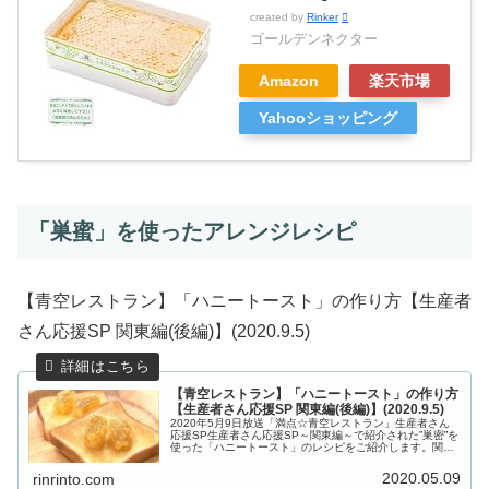
created by
Rinker
ゴールデンネクター
Amazon
楽天市場
Yahooショッピング
「巣蜜」を使ったアレンジレシピ
【青空レストラン】「ハニートースト」の作り方【生産者
さん応援SP 関東編(後編)】(2020.9.5)
【青空レストラン】「ハニートースト」の作り方
【生産者さん応援SP 関東編(後編)】(2020.9.5)
2020年5月9日放送「満点☆青空レストラン」生産者さん
応援SP生産者さん応援SP～関東編～で紹介された”巣密”を
使った「ハニートースト」のレシピをご紹介します。関連
記事 【青空レストラン】生産者さん応援SP≪関東 後編
≫お取り寄せ情報・レ...
2020.05.09
rinrinto.com