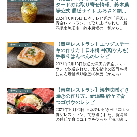
丸い！えぐみが少な...
タードのお取り寄せ情報。鈴木農
場公式 通販サイト ふるさと納税
各種紹介！
2024年6月15日 日本テレビ系列「満天☆
青空レストラン」で取り上げられた、新
潟県南魚沼市・鈴木農場の「和からしマ
スタード」の通販取り寄せ情報をご紹介
します。商品の特徴や魅力、お取り寄せ
情報の詳細をまとめましたので、ぜひ参
【青空レストラン】エッグステー
青空レストラン
考にしてみてくだ...
キの作り方｜日本橋 神茂(かんも)
手取りはんぺんのレシピ
2021年2月13日放送の満天☆青空レスト
ランで放送された、東京都中央区日本橋
にある老舗練り物屋㈲神茂（かんも）の
「手取りはんぺん」の「エッグステー
キ」の作り方をご紹介します。今回の食
材は、江戸時代より伝わる伝統製法で作
【青空レストラン】海老味噌すき
青空レストラン
られるふわふわ食感の...
焼きの作り方。新潟県 砂丘で育
つゴボウのレシピ
2021年10月23日 日本テレビ系列「満天☆
青空レストラン」で放送された、新潟県
の砂丘で育つゴボウを使った「海老味噌
すき焼き」の作り方をご紹介します。今
回は新潟県の砂丘で育つ『ゴボウ』を紹
介。砂地で育つとってもやわらかい極上