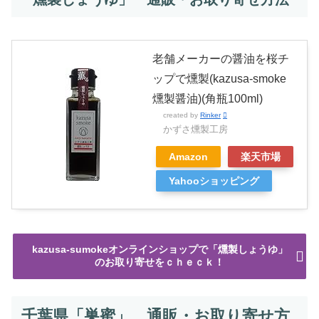
老舗メーカーの醤油を桜チ
ップで燻製(kazusa-smoke
燻製醤油)(角瓶100ml)
created by
Rinker
かずさ燻製工房
Amazon
楽天市場
Yahooショッピング
kazusa-sumokeオンラインショップで「燻製しょうゆ」
のお取り寄せをｃｈｅｃｋ！
千葉県「巣蜜」 通販・お取り寄せ方