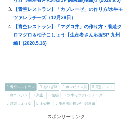
り方【生産者さん応援SP 関東編(後編)】(2020.9.5)
【青空レストラン】「カプレーゼ」の作り方/水牛モ
ツァレラチーズ（12月28日）
【青空レストラン】「マグロ丼」の作り方・養殖ク
ロマグロ＆柚子こしょう【生産者さん応援SP 九州
編】(2020.5.16)
青空レストラン
あつぎ豚
ホンビノス貝
完熟トマト
島ニンジン
巣密
後編
水牛モツァレラチーズ
燻製しょうゆ
玉砂糖
生産者応援SP 関東編
スポンサーリンク