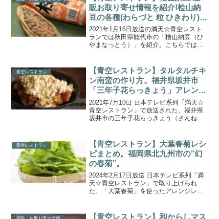
販お取り寄せ情報を紹介!桧山納
豆の各種(わらづと 粒 ひきわり)ふ
るさと納税も。
2021年1月16日放送の満天☆青空レスト
ランでは秋田県能代市の「檜山納豆（ひ
やまなっとう）」を紹介。こちらでは、
昔ながらの独自の製法に近代的技術を加
え、懐かしい味を今に伝える伝統食材
「檜山納豆（ひやまなっとう）」の通
【青空レストラン】タルタルチキ
青空レストラン
販・お取り寄せ情報をご...
ン南蛮の作り方。福井県坂井市
「三年子花らっきょう」アレンジ
レシピ
2021年7月10日 日本テレビ系列「満天☆
青空レストラン」で放送された、福井県
坂井市の三年子花らっきょう（さんねん
ご はならっきょう）を使った「タルタル
チキン南蛮」の作り方をご紹介します。
今回の食材「三年子（さんねんご）花ら
【青空レストラン】大葉春菊レシ
青空レストラン
っきょう」は、...
ピまとめ。福岡県北九州市の”幻
の春菊”。
2024年2月17日放送 日本テレビ系列「満
天☆青空レストラン」で取り上げられ
た、「大葉春菊」を使ったアレンジレシ
ピを一覧にまとめましたので、ご紹介し
ます。今回の食材は、福岡県北九州市の
「大葉春菊」です。春菊なのに葉っぱが
【青空レストラン】和からしマス
通販・お取り寄せ情報