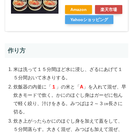
Amazon
楽天市場
Yahooショッピング
作り方
米は洗って１５分間ほど水に浸し、ざるにあげて１
５分間おいて水きりする。
炊飯器の内釜に「
１
」の米と「
A
」を入れて混ぜ、早
炊きモードで炊く。かにのほぐし身はガーゼに包ん
で軽く絞り、汁けをきる。みつばは２～３㎝長さに
切る。
炊き上がったらかにのほぐし身を加えて蓋をして、
５分間蒸らす。大きく混ぜ、みつばも加えて混ぜ、