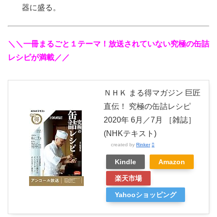
器に盛る。
＼＼一冊まるごと１テーマ！放送されていない究極の缶詰
レシピが満載／／
ＮＨＫ まる得マガジン 巨匠
直伝！ 究極の缶詰レシピ
2020年 6月／7月 ［雑誌］
(NHKテキスト)
created by
Rinker
Kindle
Amazon
楽天市場
Yahooショッピング