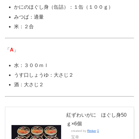
かにのほぐし身（缶詰）：１缶（１００ｇ）
みつば：適量
米：２合
「
A
」
水：３００ｍｌ
うす口しょうゆ：大さじ２
酒：大さじ２
紅ずわいがに ほぐし身50
ｇ×6個
created by
Rinker
宝幸