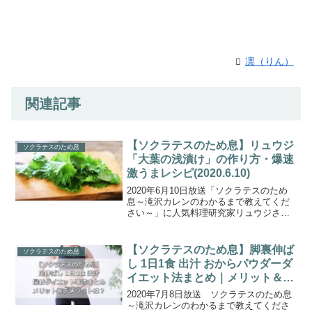
凛（りん）
関連記事
【ソクラテスのため息】リュウジ
ソクラテスのため息
「大葉の浅漬け」の作り方・爆速
激うまレシピ(2020.6.10)
2020年6月10日放送「ソクラテスのため
息～滝沢カレンのわかるまで教えてくだ
さい～」に人気料理研究家リュウジさん
が登場。「外出自粛中の食の悩みに新提
案」！バズレシピでお馴染みのリュウジ
さんが考案した爆速激ウマレシピをエハ
【ソクラテスのため息】脚裏伸ば
ソクラテスのため息
ラマサヒロさん一家...
し 1日1食 出汁 おからパウダーダ
イエット法まとめ｜メリット＆デ
メリットを比較(2020.7.8)
2020年7月8日放送 ソクラテスのため息
～滝沢カレンのわかるまで教えてくださ