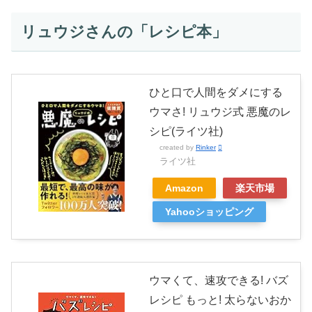
リュウジさんの「レシピ本」
ひと口で人間をダメにする
ウマさ! リュウジ式 悪魔のレ
シピ(ライツ社)
created by
Rinker
ライツ社
Amazon
楽天市場
Yahooショッピング
ウマくて、速攻できる! バズ
レシピ もっと! 太らないおか