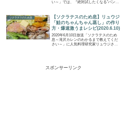
い～」では、『絶対試したくなる”パンの
お供”徹底比較SP』を放送。こちらでは調
理研究科リュウジさん考案、１日３食で
も飽きない！リュウジ流パンのお供レシ
【ソクラテスのため息】リュウジ
ソクラテスのため息
ピ・昼食編、...
「鮭のちゃんちゃん蒸し」の作り
方・爆速激うまレシピ(2020.6.10)
2020年6月10日放送「ソクラテスのため
息～滝沢カレンのわかるまで教えてくだ
さい～」に人気料理研究家リュウジさん
が登場。「外出自粛中の食の悩みに新提
案」！バズレシピでお馴染みのリュウジ
さんが考案した爆速激ウマレシピをエハ
ラマサヒロさん一家...
スポンサーリンク