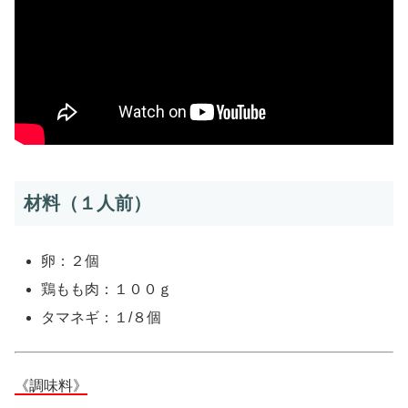
材料（１人前）
卵：２個
鶏もも肉：１００ｇ
タマネギ：１/８個
《調味料》