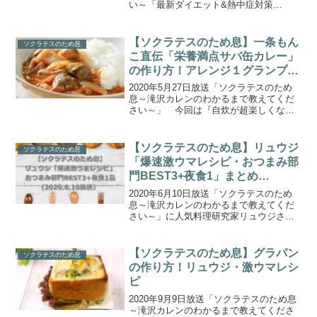
い～「最新ダイエット&熱中症対策
SP」 毎年、薄着の季節が近づくころに
は気になる方も多い”ダイエット”。毎年ト
レンドのダイエット法が続々とある中、
【ソクラテスのため息】一条もん
ソクラテスのため息
今年の夏の新定番...
こ直伝「栄養満点サバ缶カレー」
の作り方！アレンジ１グランプ
リ！(2020.5.27)
2020年5月27日放送「ソクラテスのため
息～滝沢カレンのわかるまで教えてくだ
さい～」 今回は『自炊が超楽しくな
る！最強コンビニアレンジグルメ決定
戦！』アレンジ１グランプリ！アレンジ
カレー編！こちらでは、一条もんこさん
【ソクラテスのため息】リュウジ
ソクラテスのため息
が教えるカレー絶品アレ...
「爆速激ウマレシピ・おつまみ部
門BEST3+夜食1」まとめ
(2020.6.10)
2020年6月10日放送「ソクラテスのため
息～滝沢カレンのわかるまで教えてくだ
さい～」に人気料理研究家リュウジさん
が登場。「外出自粛中の食の悩みに新提
案」！バズレシピでお馴染みのリュウジ
さんが、爆速激ウマレシピを連発！こち
【ソクラテスのため息】グラパン
ソクラテスのため息
らでは、エハラさん...
の作り方！リュウジ・激ウマレシ
ピ
2020年9月9日放送「ソクラテスのため息
～滝沢カレンのわかるまで教えてくださ