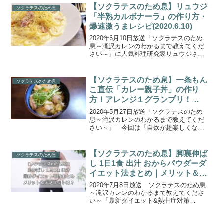
【ソクラテスのため息】リュウジ
ソクラテスのため息
「半熟カルボナーラ」の作り方・
爆速激うまレシピ(2020.6.10)
2020年6月10日放送「ソクラテスのため
息～滝沢カレンのわかるまで教えてくだ
さい～」に人気料理研究家リュウジさん
が登場。「外出自粛中の食の悩みに新提
案」！バズレシピでお馴染みのリュウジ
さんが考案した爆速激ウマレシピをエハ
【ソクラテスのため息】一条もん
ソクラテスのため息
ラマサヒロさん一家...
こ直伝「カレー親子丼」の作り
方！アレンジ１グランプリ！
(2020.5.27)
2020年5月27日放送「ソクラテスのため
息～滝沢カレンのわかるまで教えてくだ
さい～」 今回は『自炊が超楽しくな
る！最強コンビニアレンジグルメ決定
戦！』アレンジ１グランプリ！アレンジ
カレー編！こちらでは、一条もんこさん
【ソクラテスのため息】脚裏伸ば
ソクラテスのため息
が教えるカレー絶品アレ...
し 1日1食 出汁 おからパウダーダ
イエット法まとめ｜メリット＆デ
メリットを比較(2020.7.8)
2020年7月8日放送 ソクラテスのため息
～滝沢カレンのわかるまで教えてくださ
い～「最新ダイエット&熱中症対策
SP」 毎年、薄着の季節が近づくころに
は気になる方も多い”ダイエット”。毎年ト