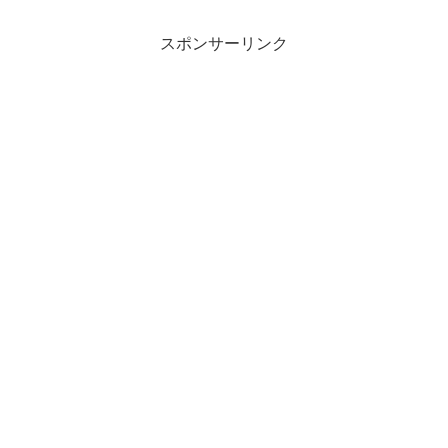
カレー編！こちらでは、一条もんこさん
が教えるカレー絶品アレ...
スポンサーリンク