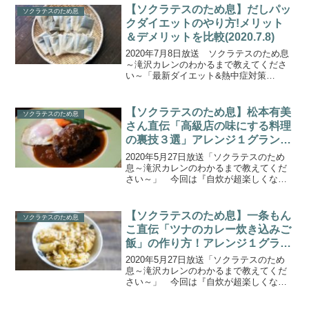
レンドのダイエット法が続々とある中、
【ソクラテスのため息】だしパッ
ソクラテスのため息
今年の夏の新定番...
クダイエットのやり方!メリット
＆デメリットを比較(2020.7.8)
2020年7月8日放送 ソクラテスのため息
～滝沢カレンのわかるまで教えてくださ
い～「最新ダイエット&熱中症対策
SP」 「足伸ばし」「１日１食」「出
汁」など話題のダイエットのメリット＆
デメリットを比較解説！今年の夏の新定
【ソクラテスのため息】松本有美
ソクラテスのため息
番となるダイエット事情...
さん直伝「高級店の味にする料理
の裏技３選」アレンジ１グランプ
リ！(2020.5.27)
2020年5月27日放送「ソクラテスのため
息～滝沢カレンのわかるまで教えてくだ
さい～」 今回は『自炊が超楽しくな
る！最強コンビニアレンジグルメ決定
戦！』アレンジ１グランプリ！料理の裏
技編！こちらではゆーママこと松本有美
【ソクラテスのため息】一条もん
ソクラテスのため息
さん直伝「高級店の味に...
こ直伝「ツナのカレー炊き込みご
飯」の作り方！アレンジ１グラン
プリ！(2020.5.27)
2020年5月27日放送「ソクラテスのため
息～滝沢カレンのわかるまで教えてくだ
さい～」 今回は『自炊が超楽しくな
る！最強コンビニアレンジグルメ決定
戦！』アレンジ１グランプリ！アレンジ