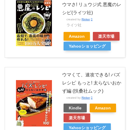
ウマさ! リュウジ式 悪魔のレ
シピ(ライツ社)
created by
Rinker
ライツ社
Amazon
楽天市場
Yahooショッピング
ウマくて、速攻できる! バズ
レシピ もっと! 太らないおか
ず編 (扶桑社ムック)
created by
Rinker
Kindle
Amazon
楽天市場
Yahooショッピング