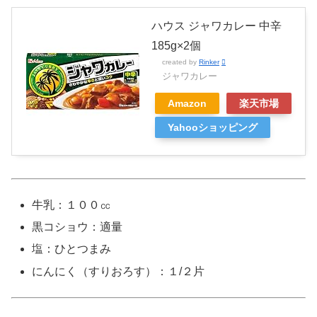
ハウス ジャワカレー 中辛
185g×2個
created by
Rinker
ジャワカレー
Amazon
楽天市場
Yahooショッピング
牛乳：１００㏄
黒コショウ：適量
塩：ひとつまみ
にんにく（すりおろす）：１/２片