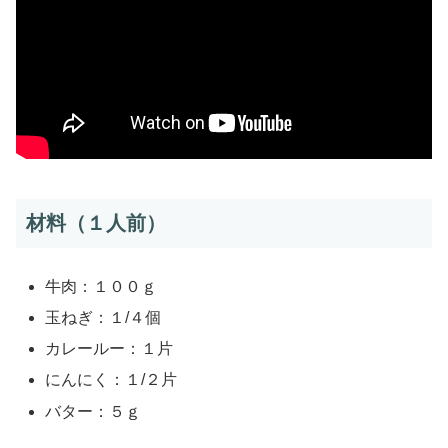
材料（１人前）
牛肉：１００ｇ
玉ねぎ：１/４個
カレールー：１片
にんにく：１/２片
バター：５ｇ