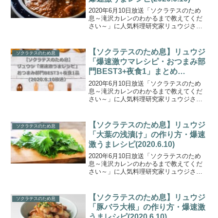
2020年6月10日放送「ソクラテスのため
息～滝沢カレンのわかるまで教えてくだ
さい～」に人気料理研究家リュウジさん
が登場。「外出自粛中の食の悩みに新提
案」！バズレシピでお馴染みのリュウジ
さんが考案した爆速激ウマレシピをエハ
【ソクラテスのため息】リュウジ
ソクラテスのため息
ラマサヒロさん一家...
「爆速激ウマレシピ・おつまみ部
門BEST3+夜食1」まとめ
(2020.6.10)
2020年6月10日放送「ソクラテスのため
息～滝沢カレンのわかるまで教えてくだ
さい～」に人気料理研究家リュウジさん
が登場。「外出自粛中の食の悩みに新提
案」！バズレシピでお馴染みのリュウジ
さんが、爆速激ウマレシピを連発！こち
【ソクラテスのため息】リュウジ
ソクラテスのため息
らでは、エハラさん...
「大葉の浅漬け」の作り方・爆速
激うまレシピ(2020.6.10)
2020年6月10日放送「ソクラテスのため
息～滝沢カレンのわかるまで教えてくだ
さい～」に人気料理研究家リュウジさん
が登場。「外出自粛中の食の悩みに新提
案」！バズレシピでお馴染みのリュウジ
さんが考案した爆速激ウマレシピをエハ
【ソクラテスのため息】リュウジ
ソクラテスのため息
ラマサヒロさん一家...
「豚バラ大根」の作り方・爆速激
うまレシピ(2020.6.10)