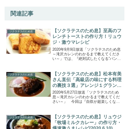
関連記事
【ソクラテスのため息】至高のフ
ソクラテスのため息
レンチトーストの作り方！リュウ
ジ・激ウマレシピ
2020年9月9日放送「ソクラテスのため息
～滝沢カレンのわかるまで教えてくださ
い～」では、『絶対試したくなる”パンの
お供”徹底比較SP』を放送。こちらでは調
理研究科リュウジさん考案、１日３食で
も飽きない！リュウジ流パンのお供レシ
【ソクラテスのため息】松本有美
ソクラテスのため息
ピ・朝食編、...
さん直伝「高級店の味にする料理
の裏技３選」アレンジ１グランプ
リ！(2020.5.27)
2020年5月27日放送「ソクラテスのため
息～滝沢カレンのわかるまで教えてくだ
さい～」 今回は『自炊が超楽しくな
る！最強コンビニアレンジグルメ決定
戦！』アレンジ１グランプリ！料理の裏
技編！こちらではゆーママこと松本有美
【ソクラテスのため息】リュウジ
ソクラテスのため息
さん直伝「高級店の味に...
「牧場ミルクカレー」の作り方・
爆速激うまレシピ(2020.6.10)