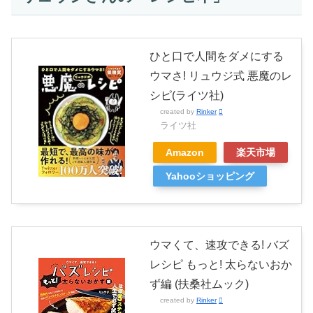
ひと口で人間をダメにする
ウマさ! リュウジ式 悪魔のレ
シピ(ライツ社)
created by
Rinker
ライツ社
Amazon
楽天市場
Yahooショッピング
ウマくて、速攻できる! バズ
レシピ もっと! 太らないおか
ず編 (扶桑社ムック)
created by
Rinker