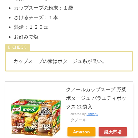
カップスープの粉末：１袋
さけるチーズ：１本
熱湯：１２０㏄
お好みで塩
カップスープの素はポタージュ系が良い。
クノールカップスープ 野菜
ポタージュ バラエティボッ
クス 20袋入
created by
Rinker
クノール
Amazon
楽天市場