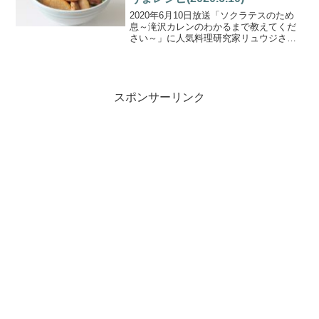
2020年6月10日放送「ソクラテスのため
息～滝沢カレンのわかるまで教えてくだ
さい～」に人気料理研究家リュウジさん
が登場。「外出自粛中の食の悩みに新提
案」！バズレシピでお馴染みのリュウジ
さんが考案した爆速激ウマレシピをエハ
ラマサヒロさん一家...
スポンサーリンク