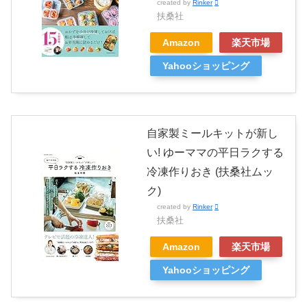
created by
Rinker
扶桑社
Amazon
楽天市場
Yahooショッピング
自家製ミールキットが新し
い! ゆーママの平日ラクする
冷凍作りおき (扶桑社ムッ
ク)
created by
Rinker
扶桑社
Amazon
楽天市場
Yahooショッピング