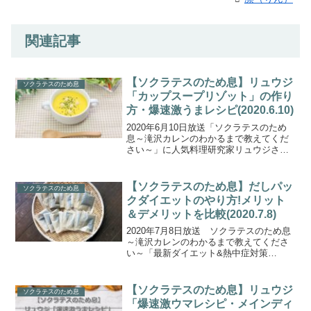
関連記事
【ソクラテスのため息】リュウジ
ソクラテスのため息
「カップスープリゾット」の作り
方・爆速激うまレシピ(2020.6.10)
2020年6月10日放送「ソクラテスのため
息～滝沢カレンのわかるまで教えてくだ
さい～」に人気料理研究家リュウジさん
が登場。「外出自粛中の食の悩みに新提
案」！バズレシピでお馴染みのリュウジ
さんが考案した爆速激ウマレシピをエハ
【ソクラテスのため息】だしパッ
ソクラテスのため息
ラマサヒロさん一家...
クダイエットのやり方!メリット
＆デメリットを比較(2020.7.8)
2020年7月8日放送 ソクラテスのため息
～滝沢カレンのわかるまで教えてくださ
い～「最新ダイエット&熱中症対策
SP」 「足伸ばし」「１日１食」「出
汁」など話題のダイエットのメリット＆
デメリットを比較解説！今年の夏の新定
【ソクラテスのため息】リュウジ
ソクラテスのため息
番となるダイエット事情...
「爆速激ウマレシピ・メインディ