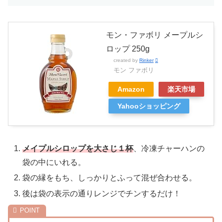
モン・ファボリ メープルシ
ロップ 250g
created by
Rinker
モン ファボリ
Amazon
楽天市場
Yahooショッピング
メイプルシロップを大さじ１杯
、冷凍チャーハンの
袋の中にいれる。
袋の縁をもち、しっかりとふって混ぜ合わせる。
後は袋の表示の通りレンジでチンするだけ！