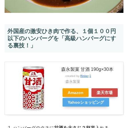
外国産の激安ひき肉で作る、１個１００円
以下のハンバーグを「高級ハンバーグにす
る裏技！」
森永製菓 甘酒 190g×30本
created by
Rinker
森永製菓
Amazon
楽天市場
Yahooショッピング
ハンバーグのタネに
甘酒を大さじ２杯半
入れる。