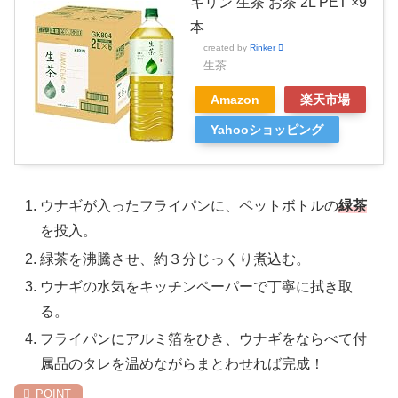
キリン 生茶 お茶 2L PET ×9
本
created by
Rinker
生茶
Amazon
楽天市場
Yahooショッピング
ウナギが入ったフライパンに、ペットボトルの
緑茶
を投入。
緑茶を沸騰させ、約３分じっくり煮込む。
ウナギの水気をキッチンペーパーで丁寧に拭き取
る。
フライパンにアルミ箔をひき、ウナギをならべて付
属品のタレを温めながらまとわせれば完成！