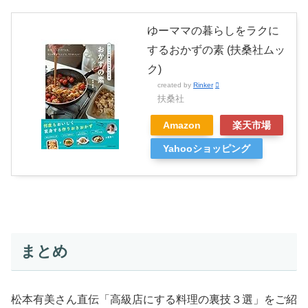
ゆーママの暮らしをラクに
するおかずの素 (扶桑社ムッ
ク)
created by
Rinker
扶桑社
Amazon
楽天市場
Yahooショッピング
まとめ
松本有美さん直伝「高級店にする料理の裏技３選」をご紹