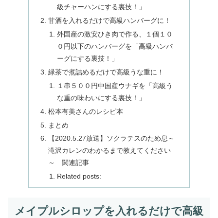
級チャーハンにする裏技！」
甘酒を入れるだけで高級ハンバーグに！
外国産の激安ひき肉で作る、１個１０
０円以下のハンバーグを「高級ハンバ
ーグにする裏技！」
緑茶で煮詰めるだけで高級うな重に！
１串５００円中国産ウナギを「高級う
な重の味わいにする裏技！」
松本有美さんのレシピ本
まとめ
【2020.5.27放送】ソクラテスのため息～
滝沢カレンのわかるまで教えてください
～ 関連記事
Related posts:
メイプルシロップを入れるだけで高級