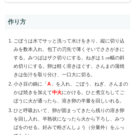
作り方
ごぼうは水でサッと洗って水けをきり、縦に切り込
みを数本入れ、包丁の刃先で薄くそいでささがきに
する。みつばはザク切りにする。ねぎは１㎝幅の斜
め切りにする。卵は軽く溶きほぐす。さんまの蒲焼
きは缶汁を取り分け、一口大に切る。
小さ目の鍋に「
A
」を入れ、ごぼう、ねぎ、さんまの
かば焼きを加えて
中火
にかける。ひと煮立ちしてご
ぼうに火が通ったら、溶き卵の半量を回しいれる。
ひと呼吸おいて、卵が固まってきたら残りの溶き卵
を回し入れ、半熟状になったら火から下ろし、みつ
ばをのせる。好みで粉ざんしょう（分量外）をふっ