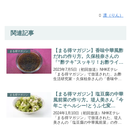
凛（りん）
関連記事
【まる得マガジン】香味中華風酢
まる得マガジン
だれの作り方。久保桂奈さんの
「“酢テキ”スッキリ！お酢ライ
フ」。
2023年7月5日（初回放送）NHKEテレ
「まる得マガジン」で放送された、お酢
生活研究家・久保桂奈さんの「香味中華
風酢だれ」の作り方をご紹介します。料
理に酸味をつけるだけでなく、さまざま
な働きがある酢。「“酢テキ”スッキリ！お
【まる得マガジン】塩豆腐の中華
まる得マガジン
酢ライフ」では...
風前菜の作り方。堤人美さん「今
年こそヘルシー!とうふ七変
化」。
2024年1月10日（初回放送）NHKEテレ
「まる得マガジン」で放送された、堤人
美さんの「塩豆腐の中華風前菜」の作り
方をご紹介します。ヘルシーなイメージ