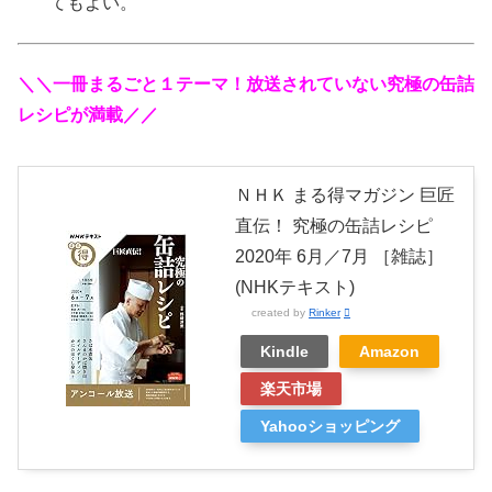
てもよい。
＼＼一冊まるごと１テーマ！放送されていない究極の缶詰
レシピが満載／／
ＮＨＫ まる得マガジン 巨匠
直伝！ 究極の缶詰レシピ
2020年 6月／7月 ［雑誌］
(NHKテキスト)
created by
Rinker
Kindle
Amazon
楽天市場
Yahooショッピング