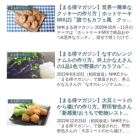
のある豆腐をさまざまなバリエーション
で紹介する、堤人美さんの「今年こそヘ
【まる得マガジン】世界一簡単な
まる得マガジン
ルシー!とうふ七...
クッキーの作り方｜ホットケーキ
MIX(2)「誰でもカフェ風 クッキ
ー・スコーン」
NHKまる得マガジン 2020年10月～11月の
テーマは『ホットケーキMIXで絶品おや
つ&意外なランチ』。混ぜて焼くだけで
OK！ホットケーキミックスを使った、誰
でも簡単に失敗なしのおやつや、ピザ・
おかずパンなどのランチメニューレシピ
【まる得マガジン】なすのレンジ
まる得マガジン
を紹介。...
ナムルの作り方。井上かなえさん
の1品1色で!野菜の“カラフル”つ
くりおき
2022年8月10日（初回放送）NHKEテレ
「まる得マガジン」で放送された、井上
かなえさんの「なすのレンジナムル」の
作り方をご紹介します。野菜ときのこを
使った副菜の“カラフルつくりおき”を８回
にわたって紹介する『1品1色で!野菜の“カ
【まる得マガジン】大豆ミートの
まる得マガジン
ラフル...
から揚げの作り方。野田智也さん
「新感覚!おうちで乾物レストラ
ン」。
2022年12月15日（初回放送）NHKEテレ
「まる得マガジン」で放送された、野田
智也さんの「大豆ミートのから揚げ」の
作り方をご紹介します。新定番！魅惑の