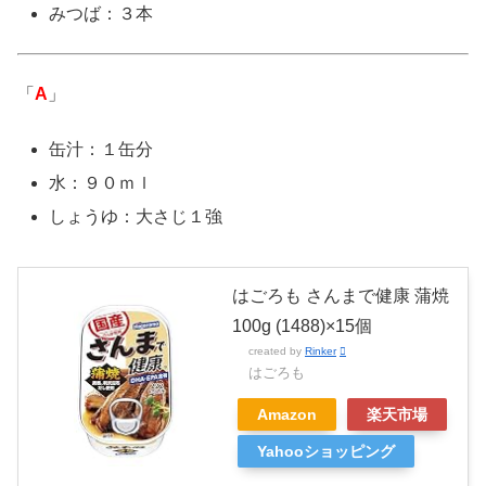
みつば：３本
「
A
」
缶汁：１缶分
水：９０ｍｌ
しょうゆ：大さじ１強
はごろも さんまで健康 蒲焼
100g (1488)×15個
created by
Rinker
はごろも
Amazon
楽天市場
Yahooショッピング