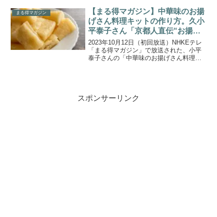
大豆ミートレシピです。老舗乾物・食料
品店店主の野田智也さんが、災害時の備
【まる得マガジン】中華味のお揚
まる得マガジン
蓄食材としても...
げさん料理キットの作り方。久小
平泰子さん「京都人直伝“お揚げ
さん”の底力！」。
2023年10月12日（初回放送）NHKEテレ
「まる得マガジン」で放送された、小平
泰子さんの「中華味のお揚げさん料理キ
ット」の作り方をご紹介します。京都で
親しまれている“お揚げさん”。京都出身の
小平泰子さんが、油揚げを使った料理や
活用法を８...
スポンサーリンク