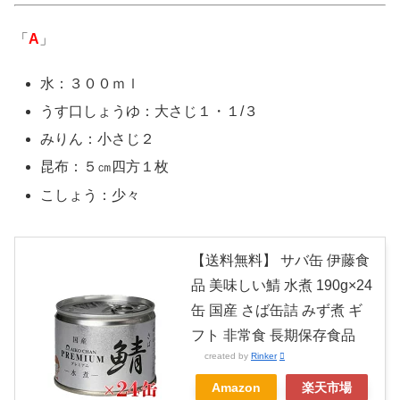
「
A
」
水：３００ｍｌ
うす口しょうゆ：大さじ１・１/３
みりん：小さじ２
昆布：５㎝四方１枚
こしょう：少々
【送料無料】 サバ缶 伊藤食
品 美味しい鯖 水煮 190g×24
缶 国産 さば缶詰 みず煮 ギ
フト 非常食 長期保存食品
created by
Rinker
Amazon
楽天市場