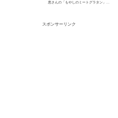
恵さんの「もやしのミートグラタン」の
作り方をご紹介します。藤井恵さんの
「もやしでごちそう カサ増しグルメ」。
ただ量を増やすだけでなく、ごちそう感
があるレシピを伝授...
スポンサーリンク