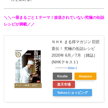
＼＼一冊まるごと１テーマ！放送されていない究極の缶詰
レシピが満載／／
ＮＨＫ まる得マガジン 巨匠
直伝！ 究極の缶詰レシピ
2020年 6月／7月 ［雑誌］
(NHKテキスト)
created by
Rinker
Kindle
Amazon
楽天市場
Yahooショッピング