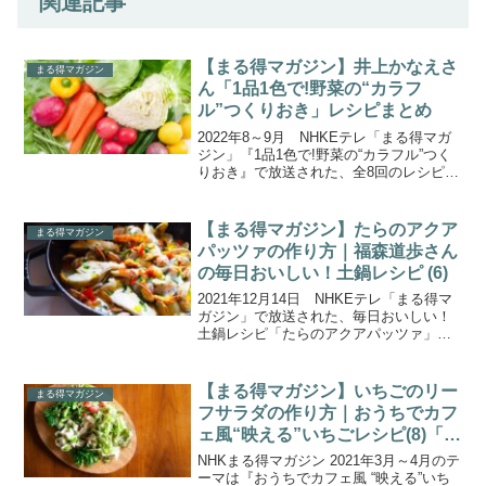
関連記事
【まる得マガジン】井上かなえさ
まる得マガジン
ん「1品1色で!野菜の“カラフ
ル”つくりおき」レシピまとめ
2022年8～9月 NHKEテレ「まる得マガ
ジン」『1品1色で!野菜の“カラフル”つく
りおき』で放送された、全8回のレシピを
一覧にまとめましたのでご紹介します。
毎日の食事作りで頭を悩ませるのが副
菜。時間がある時にまとめて作る、野菜
【まる得マガジン】たらのアクア
まる得マガジン
ときのこを...
パッツァの作り方｜福森道歩さん
の毎日おいしい！土鍋レシピ (6)
2021年12月14日 NHKEテレ「まる得マ
ガジン」で放送された、毎日おいしい！
土鍋レシピ「たらのアクアパッツァ」の
作り方をご紹介します。陶芸家であり料
理家の福森道歩さんが、食材のうま味や
風味を引き出す土鍋レシピを8回にわたっ
【まる得マガジン】いちごのリー
まる得マガジン
て教えてくれ...
フサラダの作り方｜おうちでカフ
ェ風“映える”いちごレシピ(8)「い
ちごのサラダ」
NHKまる得マガジン 2021年3月～4月のテ
ーマは『おうちでカフェ風 “映える”いち