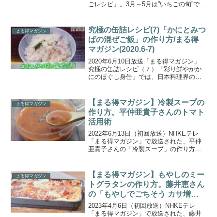
ごレシピ』。3月～5月は”いちごの旬”で、
香りがよくもっとも甘いいちごがお手頃
に手に入る季節です。いちごが美味しい
季節に、バリエーション豊かな「いちご
究極の缶詰レシピ(7)「かにとみつ
まる得マガジン
を味...
ばの混ぜご飯」の作り方/まる得
マガジン(2020.6-7)
2020年6月10日放送「まる得マガジン」
究極の缶詰レシピ（７）「彩り鮮やかか
にのほぐし身缶」では、日本料理界の巨
匠・野崎洋光さんがほんとうにおいしく
て簡単な缶詰レシピの数々を伝授してく
れます。こちらでは、日本料理界巨匠直
【まる得マガジン】冷製スープの
まる得マガジン
伝！「かにとみつば...
作り方。平仲亜貴子さんのトマト
活用術
2022年6月13日（初回放送）NHKEテレ
「まる得マガジン」で放送された、平仲
亜貴子さんの「冷製スープ」の作り方を
ご紹介します。トマトのおいしい活用術
を８回にわたって紹介する『毎日食べた
い!トマト活用術』。料理研究家の平仲亜
【まる得マガジン】もやしのミー
まる得マガジン
貴子さんから、...
トグラタンの作り方。藤井恵さん
の「もやしでごちそう カサ増し
グルメ」。
2023年4月6日（初回放送）NHKEテレ
「まる得マガジン」で放送された、藤井