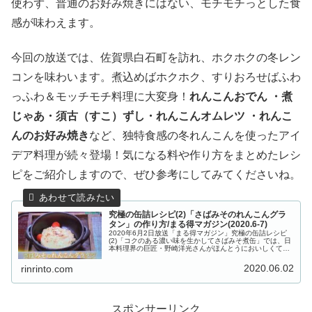
使わず、普通のお好み焼きにはない、モチモチっとした食
感が味わえます。
今回の放送では、佐賀県白石町を訪れ、ホクホクの冬レン
コンを味わいます。煮込めばホクホク、すりおろせばふわ
っふわ＆モッチモチ料理に大変身！
れんこんおでん ・煮
じゃあ・須古（すこ）ずし・れんこんオムレツ ・れんこ
んのお好み焼き
など、独特食感の冬れんこんを使ったアイ
デア料理が続々登場！気になる料や作り方をまとめたレシ
ピをご紹介しますので、ぜひ参考にしてみてくださいね。
究極の缶詰レシピ(2)「さばみそのれんこんグラ
タン」の作り方/まる得マガジン(2020.6-7)
2020年6月2日放送「まる得マガジン」究極の缶詰レシピ
(2)「コクのある濃い味を生かしてさばみそ煮缶」では、日
本料理界の巨匠・野崎洋光さんがほんとうにおいしくて簡
単な缶詰レシピの数々を伝授してくれます。こちらでは、
日本料理界巨匠直伝！「...
2020.06.02
rinrinto.com
スポンサーリンク