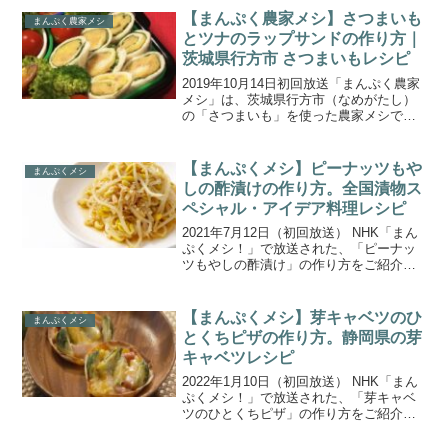
茨城県はチンゲンサイの生産量が日本一
【まんぷく農家メシ】さつまいも
まんぷく農家メシ
で、中でも行方市...
とツナのラップサンドの作り方｜
茨城県行方市 さつまいもレシピ
2019年10月14日初回放送「まんぷく農家
メシ」は、茨城県行方市（なめがたし）
の「さつまいも」を使った農家メシで
す。焼きいもの食べ比べ、さつまいも寒
天、さつまいもギョーザ、さつまいもポ
タージュ、さつまいものグラタン、さつ
【まんぷくメシ】ピーナッツもや
まんぷくメシ
まいもの肉巻き、さ...
しの酢漬けの作り方。全国漬物ス
ペシャル・アイデア料理レシピ
2021年7月12日（初回放送） NHK「まん
ぷくメシ！」で放送された、「ピーナッ
ツもやしの酢漬け」の作り方をご紹介し
ます。今回は「あれもこれも！漬物スペ
シャル」。これまで番組で訪ねた全国各
地の珍しい＆おいしい漬物は数知れず。
【まんぷくメシ】芽キャベツのひ
まんぷくメシ
まだ訪ねたこと...
とくちピザの作り方。静岡県の芽
キャベツレシピ
2022年1月10日（初回放送） NHK「まん
ぷくメシ！」で放送された、「芽キャベ
ツのひとくちピザ」の作り方をご紹介し
ます。今回の食材は『芽キャベツ』。静
岡県は生産量日本一の芽キャベツの産地