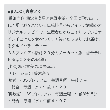
■まんぷく農家メシ
[番組内容] 梅沢富美男と東野幸治が全国に飛び出し、
代々受け継がれている伝統料理からアイデア満載のオ
リジナルレシピまで、生産者だからこそ知っているオ
イシイごはんを食べつくす！笑いたっぷりでお届けす
るグルメバラエティー！
ＢＳプレミアム版は２９分のノーカット版！総合テレ
ビ版は２３分の短縮版！
[出演] 梅沢富美男,東野幸治
[ナレーション] 鈴木奈々
[放送] ・BSプレミアム 毎週月曜 午後７時
・総合 毎週（水）午後０：２０
[再放送] ・BSプレミアム 毎週土曜 午前8時15分
・総合 毎週（水）午前４：０７