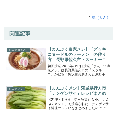
凛（りん）
関連記事
【まんぷく農家メシ】「ズッキー
まんぷく農家メシ
ニヌードルのラーメン」の作り
方！長野県佐久市・ズッキーニ
(2018.7.7)
初回放送 2018年7月7日放送「まんぷく農
家メシ」は長野県佐久市の「ズッキー
ニ」が登場！梅沢富美男さんと東野幸治
さんが軽自動車でズッキーニ農家をめぐ
り、美味しい農家メシを堪能しました。
こちらでは、１軒目『Iターン農家おすす
【まんぷくメシ】茨城県行方市
まんぷくメシ
め ジュワッと！...
「チンゲンサイ」レシピまとめ
2021年7月26日（初回放送） NHK「まん
ぷくメシ！」で放送された、チンゲンサ
イ料理のレシピをまとめましたのでご紹
介します。今回番組では茨城県行方市
（なめがたし）のチンゲンサイを紹介。