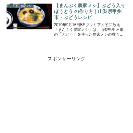
です。実はキャベツとは別の野菜で、葉
【まんぷく農家メシ】ぶどう入り
まんぷく農家メシ
の根元にでる”...
ほうとう の作り方｜山梨県甲州
市・ぶどうレシピ
2019年9月16日BSプレミアム初回放送
「まんぷく農家メシ」は、山梨県甲州市
の「ぶどう」を使った農家メシの数々が
登場！こちらでは、「ぶどう入りほうと
う 」の作り方のご紹介です。日本有数の
ぶどうの産地・勝沼には、デザートはも
ちろんお料理にも...
スポンサーリンク