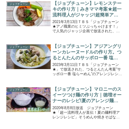
トル！第２弾』。条件はただひとつ！
【ジョブチューン】レモンステー
ジョブチューン
「テーブルマークの...
キの作り方｜みきママ考案★超一
流料理人がジャッジ!超簡単アイ
デアレシピ
2021年3月13日ＴＢＳ「ジョブチューン
★アノ職業のヒミツぶっちゃけます！」
で人気のジャッジ企画で放送された、料
理研究家みきママこと藤原美樹さんの
「レモンステーキ」の作り方をご紹介し
ます。今回のジャッジ企画は、超一流料
【ジョブチューン】アジアングリ
ジョブチューン
理人が料理研究家のア...
ーンカレーヌードルの作り方。つ
るとんたんのサッポロ一番 塩ら
ーめんアレンジレシピ
2023年3月11日ＴＢＳ「ジョブチューン
★」で放送された、つるとんたん考案”サ
ッポロ一番 塩らーめん”のアレンジレシピ
「アジアングリーンカレーヌードル」の
作り方をご紹介します。大人気飲食チェ
ーンが市販の商品をアレンジ！どこまで
【ジョブチューン】マロニーのス
ジョブチューン
美味しさを極...
イーツつけ麺の作り方｜徳増オー
ナーのレシピ!夏のアレンジ麺料
理ガチバトル(2020.8.8)
2020年8月8日放送 ジョブチューン
★「超一流料理人が直伝！夏の麺料理ア
レンジレシピ」そうめんや焼きそばな
ど、身近な麺が激ウマになる超簡単！夏
のアレンジ麺料理対決！コンビニやスー