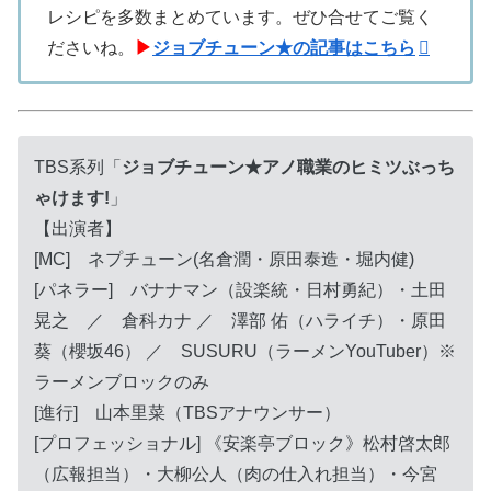
レシピを多数まとめています。ぜひ合せてご覧く
ださいね。
▶
ジョブチューン★の記事はこちら
TBS系列「
ジョブチューン★アノ職業のヒミツぶっち
ゃけます!
」
【出演者】
[MC] ネプチューン(名倉潤・原田泰造・堀内健)
[パネラー] バナナマン（設楽統・日村勇紀）・土田
晃之 ／ 倉科カナ ／ 澤部 佑（ハライチ）・原田
葵（櫻坂46） ／ SUSURU（ラーメンYouTuber）※
ラーメンブロックのみ
[進行] 山本里菜（TBSアナウンサー）
[プロフェッショナル] 《安楽亭ブロック》松村啓太郎
（広報担当）・大柳公人（肉の仕入れ担当）・今宮