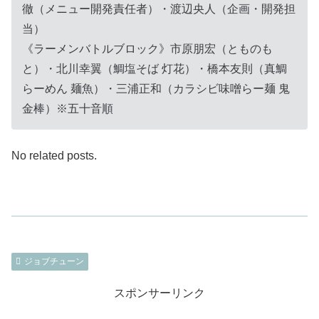
徹（メニュー開発責任者）・渡辺央人（企画・開発担
当）
《ラーメンバトルブロック》市原朋宏（とものも
と）・北川幸翼（鯛塩そば 灯花）・橋本友則（真鯛
らーめん 麺魚）・三浦正和（カラシビ味噌らー麺 鬼
金棒）※五十音順
No related posts.
ジョブチューン
スポンサーリンク