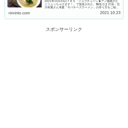
2021年10月23日ＴＢＳ「ジョブチューン★アノ職業のヒ
ミツぶっちゃけます！」で放送された、鯛塩そば 灯花・北
川幸翼さん考案「サバチーズラーメン」の作り方をご紹介
します。人気店店主が考案したのは、サッポロ一番塩らー
2021.10.23
rinrinto.com
めんに『サバの塩焼き』を...
スポンサーリンク