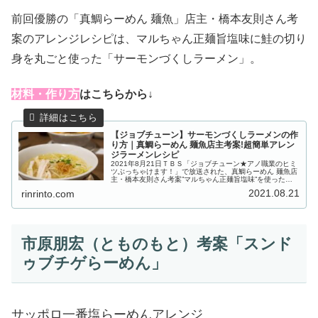
前回優勝の「真鯛らーめん 麺魚」店主・橋本友則さん考
案のアレンジレシピは、マルちゃん正麺旨塩味に鮭の切り
身を丸ごと使った「サーモンづくしラーメン」。
材
料・作り方
はこちらから↓
【ジョブチューン】サーモンづくしラーメンの作
り方｜真鯛らーめん 麺魚店主考案!超簡単アレン
ジラーメンレシピ
2021年8月21日ＴＢＳ「ジョブチューン★アノ職業のヒミ
ツぶっちゃけます！」で放送された、真鯛らーめん 麺魚店
主・橋本友則さん考案”マルちゃん正麺旨塩味”を使った
「サーモンづくしラーメン」の作り方をご紹介します。行
2021.08.21
rinrinto.com
列必至！大人気の超一流ラ...
市原朋宏（とものもと）考案「スンド
ゥブチゲらーめん」
サッポロ一番塩らーめんアレンジ