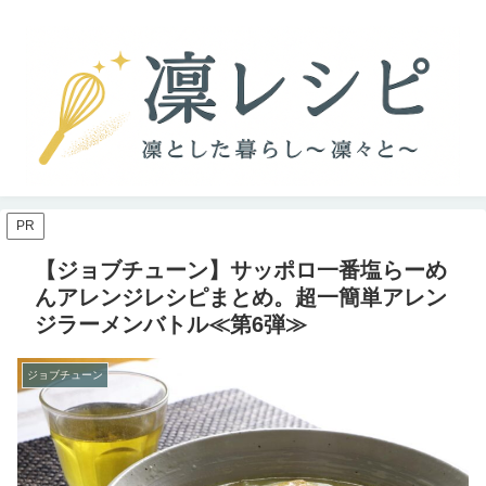
PR
【ジョブチューン】サッポロ一番塩らーめ
んアレンジレシピまとめ。超一簡単アレン
ジラーメンバトル≪第6弾≫
ジョブチューン