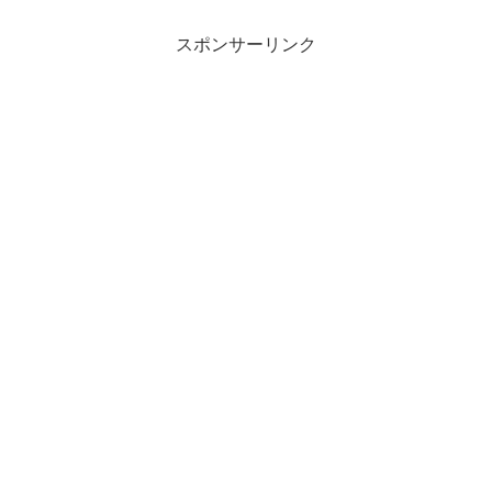
パーで買える食材で、テレビを見るだけ
で作れる簡単なレシピであ...
スポンサーリンク