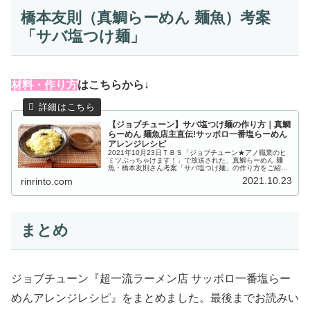
橋本友則（真鯛らーめん 麺魚）考案
「サバ塩つけ麺」
材
料・作り方
はこちらから↓
【ジョブチューン】サバ塩つけ麺の作り方｜真鯛
らーめん 麺魚店主直伝!サッポロ一番塩らーめん
アレンジレシピ
2021年10月23日ＴＢＳ「ジョブチューン★アノ職業のヒ
ミツぶっちゃけます！」で放送された、真鯛らーめん 麺
魚・橋本友則さん考案「サバ塩つけ麺」の作り方をご紹介
します。人気店店主が考案したのは、サッポロ一番塩らー
2021.10.23
rinrinto.com
めんに『サバ』をかけ合わせ...
まとめ
ジョブチューン『超一流ラーメン店 サッポロ一番塩らー
めんアレンジレシピ』をまとめました。最後までお読みい