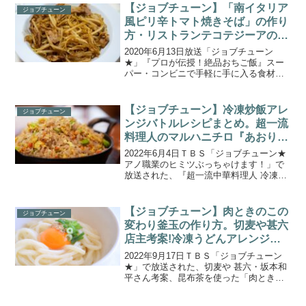
【ジョブチューン】「南イタリア
ジョブチューン
風ピリ辛トマト焼きそば」の作り
方・リストランテコテジーアの江
部シェフが伝授 絶品おうちご飯
2020年6月13日放送「ジョブチューン
(2020.6.13)
★」『プロが伝授！絶品おちご飯』スー
パー・コンビニで手軽に手に入る食材を
使った「和・洋・中」３品の料理の中か
ら「明日にでも作ってみたい！」と思っ
た料理を視聴者が投票するジャッジ企画
【ジョブチューン】冷凍炒飯アレ
ジョブチューン
です。和・洋・中の超...
ンジバトルレシピまとめ。超一流
料理人のマルハニチロ『あおり炒
めの焼豚炒飯』アレンジ対決!
2022年6月4日ＴＢＳ「ジョブチューン★
アノ職業のヒミツぶっちゃけます！」で
放送された、『超一流中華料理人 冷凍炒
飯アレンジバトルのレシピ』を一覧にま
とめましたので、ご紹介します。ミシュ
ランビブグルマンに選出された４人の超
【ジョブチューン】肉ときのこの
ジョブチューン
一流中華料理人が...
変わり釜玉の作り方。切麦や甚六
店主考案!冷凍うどんアレンジレ
シピ。
2022年9月17日ＴＢＳ「ジョブチューン
★」で放送された、切麦や 甚六・坂本和
平さん考案、昆布茶を使った「肉ときの
この変わり釜玉」の作り方をご紹介しま
す。『超一流料理人！アレンジうどんバ