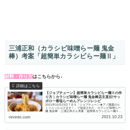
三浦正和（カラシビ味噌らー麺 鬼金
棒）考案「超簡単カラシビらー麺Ⅱ」
材
料・作り方
はこちらから↓
【ジョブチューン】超簡単カラシビらー麺Ⅱの作
り方｜カラシビ味噌らー麺 鬼金棒店主直伝!サッ
ポロ一番塩らーめんアレンジレシピ
2021年10月23日ＴＢＳ「ジョブチューン★アノ職業のヒ
ミツぶっちゃけます！」で放送された、カラシビ味噌らー
麺 鬼金棒・三浦正和さん考案「超簡単カラシビらー麺Ⅱ」
の作り方をご紹介します。人気店店主が考案したのは、サ
2021.10.23
rinrinto.com
ッポロ一番塩らーめんに『...