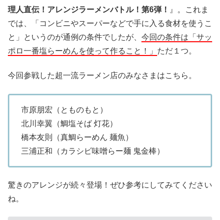
理人直伝！アレンジラーメンバトル！第6弾！
』。これま
では、「コンビニやスーパーなどで手に入る食材を使うこ
と」というのが通例の条件でしたが、
今回の条件は「サッ
ポロ一番塩らーめんを使って作ること！」
ただ１つ。
今回参戦した超一流ラーメン店のみなさまはこちら。
市原朋宏（とものもと）
北川幸翼（鯛塩そば 灯花）
橋本友則（真鯛らーめん 麺魚）
三浦正和（カラシビ味噌らー麺 鬼金棒）
驚きのアレンジが続々登場！ぜひ参考にしてみてください
ね。