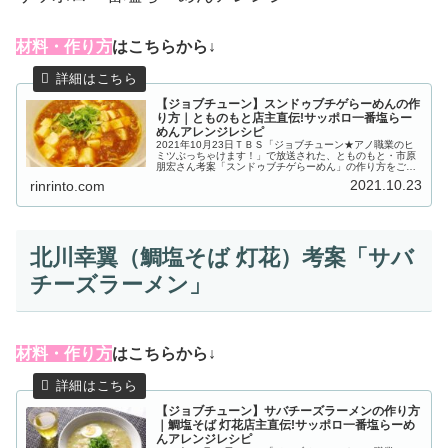
材
料・作り方
はこちらから↓
【ジョブチューン】スンドゥブチゲらーめんの作
り方｜とものもと店主直伝!サッポロ一番塩らー
めんアレンジレシピ
2021年10月23日ＴＢＳ「ジョブチューン★アノ職業のヒ
ミツぶっちゃけます！」で放送された、とものもと・市原
朋宏さん考案「スンドゥブチゲらーめん」の作り方をご紹
介します。人気店店主が考案したのは、サッポロ一番塩ら
2021.10.23
rinrinto.com
ーめんに『あさり水煮缶』を...
北川幸翼（鯛塩そば 灯花）考案「サバ
チーズラーメン」
材
料・作り方
はこちらから↓
【ジョブチューン】サバチーズラーメンの作り方
｜鯛塩そば 灯花店主直伝!サッポロ一番塩らーめ
んアレンジレシピ