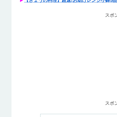
▶
【きょうの料理】超速!お助けレンジ小鉢5
スポ
スポ