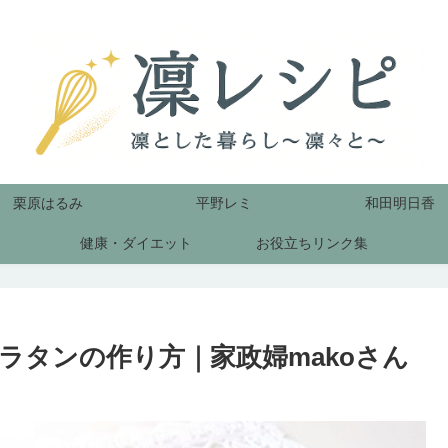
栗原はるみ
平野レミ
和田明日香
健康・ダイエット
お役立ちリンク集
ラタンの作り方｜家政婦makoさん