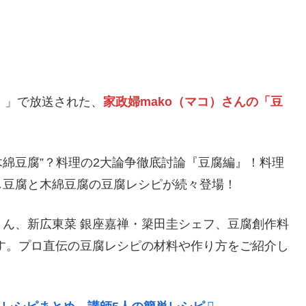
ス！」で放送された、
家政婦mako（マコ）さんの「豆
。
木綿豆腐”？料理の2大論争徹底討論『豆腐編』！料理
し豆腐と木綿豆腐の豆腐レシピが続々登場！
ん、新広東菜 銀座嘉禅・簗田圭シェフ、豆腐創作料
す。
プロ直伝の豆腐レシピの材料や作り方をご紹介し