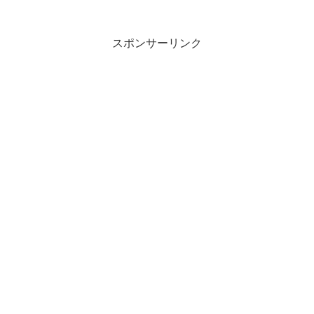
つまいも1本あったなら・・・？』。6名
の講師が自慢の「簡単レシピ」をリレー
形式で紹介！...
スポンサーリンク