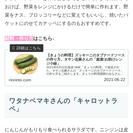
おけば、野菜をレンジにかけるだけで簡単に作れます。野
菜をナス、ブロッコリーなどに変えてもいいし、焼いたバ
ケットにのせてカナッペにするのもおすすめです。
材
料・作り方
はこちら↓
【きょうの料理】ズッキーニのタプナードソース
の作り方。タサン志麻さんの「超速!お助けレン
ジ小鉢」
2021年6月22日放送 NHK「きょうの料理」で放送され
た、タサン志麻さんの「ズッキーニのタプナードソース」
の作り方をご紹介します。きょうの料理講師のみなさん
が、あと一品！という時に助かる「超速！お助けレンジ小
2021.06.22
rinrinto.com
鉢」のアイデアレシピを教えて...
ワタナベマキさんの「キャロットラ
ペ」
にんじんがもりもり食べられるサラダです。ニンジンは皮