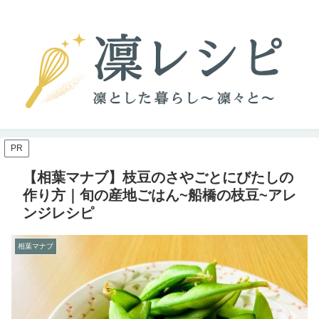
PR
【相葉マナブ】枝豆のさやごとにびたしの
作り方｜旬の産地ごはん~船橋の枝豆~アレ
ンジレシピ
相葉マナブ