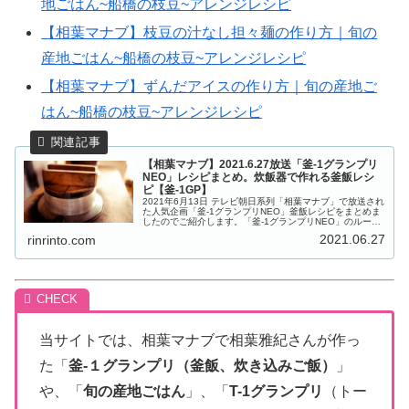
地ごはん~船橋の枝豆~アレンジレシピ
【相葉マナブ】枝豆の汁なし担々麺の作り方｜旬の
産地ごはん~船橋の枝豆~アレンジレシピ
【相葉マナブ】ずんだアイスの作り方｜旬の産地ご
はん~船橋の枝豆~アレンジレシピ
【相葉マナブ】2021.6.27放送「釜-1グランプリ
NEO」レシピまとめ。炊飯器で作れる釜飯レシ
ピ【釜-1GP】
2021年6月13日 テレビ朝日系列「相葉マナブ」で放送され
た人気企画「釜-1グランプリNEO」釜飯レシピをまとめま
したのでご紹介します。「釜-1グランプリNEO」のルール
は、視聴者さんが投稿した釜飯レシピから多数決で勝者が
2021.06.27
rinrinto.com
決められる勝ち抜...
当サイトでは、相葉マナブで相葉雅紀さんが作っ
た「
釜-１グランプリ（釜飯、炊き込みご飯）
」
や、「
旬の産地ごはん
」、「
T-1グランプリ
（トー