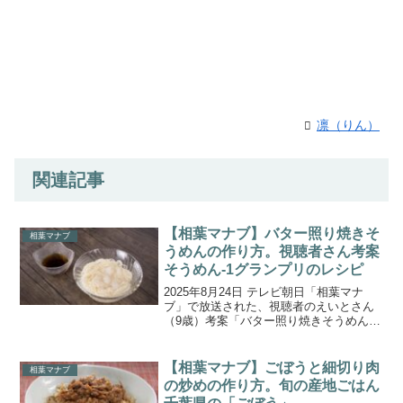
凛（りん）
関連記事
【相葉マナブ】バター照り焼きそ
相葉マナブ
うめんの作り方。視聴者さん考案
そうめん-1グランプリのレシピ
2025年8月24日 テレビ朝日「相葉マナ
ブ」で放送された、視聴者のえいとさん
（9歳）考案「バター照り焼きそうめん」
の作り方をご紹介します。今週は、3週連
続！夏の北海道スペシャル 第3弾！『～
十勝の新じゃが～&そうめん-1グランプ
【相葉マナブ】ごぼうと細切り肉
相葉マナブ
リ』。そう...
の炒めの作り方。旬の産地ごはん