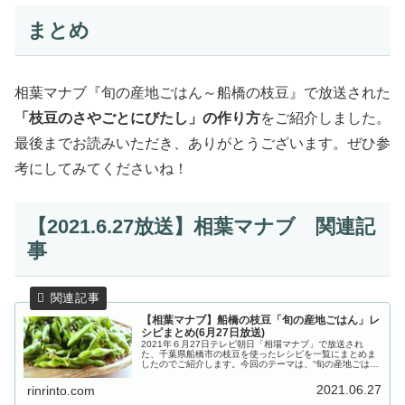
まとめ
相葉マナブ『旬の産地ごはん～船橋の枝豆』で放送された
「枝豆のさやごとにびたし」の作り方
をご紹介しました。
最後までお読みいただき、ありがとうございます。ぜひ参
考にしてみてくださいね！
【2021.6.27放送】相葉マナブ 関連記
事
【相葉マナブ】船橋の枝豆「旬の産地ごはん」レ
シピまとめ(6月27日放送)
2021年６月27日テレビ朝日「相場マナブ」で放送され
た、千葉県船橋市の枝豆を使ったレシピを一覧にまとめま
したのでご紹介します。今回のテーマは、“旬の産地ごはん
～船橋の枝豆～”。枝豆の収穫量が全国2位を誇る千葉県
の“今が旬”の枝豆を使ったお...
2021.06.27
rinrinto.com