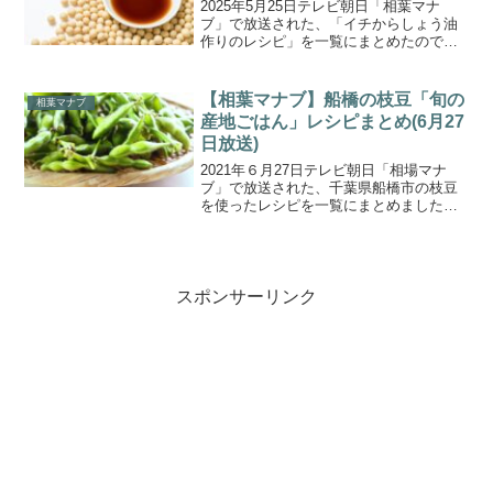
2025年5月25日テレビ朝日「相葉マナ
ブ」で放送された、「イチからしょう油
作りのレシピ」を一覧にまとめたのでご
紹介します。今回は『マナブ！イチから
しょう油作り！』。毎年イチから作って
いるしょう油を使って、和食の料理人 日
【相葉マナブ】船橋の枝豆「旬の
相葉マナブ
本橋ゆかり 3代目...
産地ごはん」レシピまとめ(6月27
日放送)
2021年６月27日テレビ朝日「相場マナ
ブ」で放送された、千葉県船橋市の枝豆
を使ったレシピを一覧にまとめましたの
でご紹介します。今回のテーマは、“旬の
産地ごはん～船橋の枝豆～”。枝豆の収穫
量が全国2位を誇る千葉県の“今が旬”の枝
豆を使ったお...
スポンサーリンク