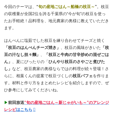
今回のテーマは、
“
旬の産地ごはん～船橋の枝豆～
”
。枝豆
の収穫量が全国2位を誇る千葉県の“今が旬”の枝豆を使っ
たお手軽絶！品料理を、地元農家の奥様に教えていただき
ます。
はんぺんに塩茹でした枝豆を練り合わせてチーズと焼く
「枝豆のはんぺんチーズ焼き」
、枝豆の風味がきいた
「枝
豆の汁なし担々麵」
、
「枝豆と牛肉の甘辛炒めの混ぜごは
ん」
、夏にぴったりの「
ひんやり枝豆のさやごと煮びた
し」
など、枝豆農家の奥様ならではの料理が続々登場！さ
らに、相葉くんの提案で枝豆づくしの
枝豆パフェ
を作りま
す。材料と作り方をまとめたレシピを紹介しますので、ぜ
ひ参考にしてみてくださいね。
▶
前回放送
”旬の産地ごはん～新じゃがいも～”のアレンジ
レシピ
はこちら