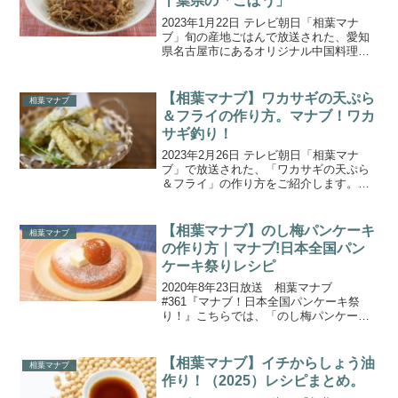
千葉県の「ごぼう」
2023年1月22日 テレビ朝日「相葉マナ
ブ」旬の産地ごはんで放送された、愛知
県名古屋市にあるオリジナル中国料理・
ピカイチの「ごぼうと細切り肉の炒め」
の作り方をご紹介します。今回は、千葉
県千葉市で栽培されている『ごぼう』！
【相葉マナブ】ワカサギの天ぷら
相葉マナブ
白肌で肉質がやわら...
＆フライの作り方。マナブ！ワカ
サギ釣り！
2023年2月26日 テレビ朝日「相葉マナ
ブ」で放送された、「ワカサギの天ぷら
＆フライ」の作り方をご紹介します。今
週はハナコの岡部さんが番組初登場！群
馬県前橋市の赤城大沼(あかぎおおぬま)で
ワカサギ釣り！釣れたワカサギを使って
【相葉マナブ】のし梅パンケーキ
相葉マナブ
絶品料理を教わ...
の作り方｜マナブ!日本全国パン
ケーキ祭りレシピ
2020年8年23日放送 相葉マナブ
#361『マナブ！日本全国パンケーキ祭
り！』こちらでは、「のし梅パンケー
キ」の作り方をご紹介します。今回は、
番組内でにわかに巻き起こったパンケー
キブームの集大成！ということで、地域
【相葉マナブ】イチからしょう油
相葉マナブ
ならではの食材を使った...
作り！（2025）レシピまとめ。