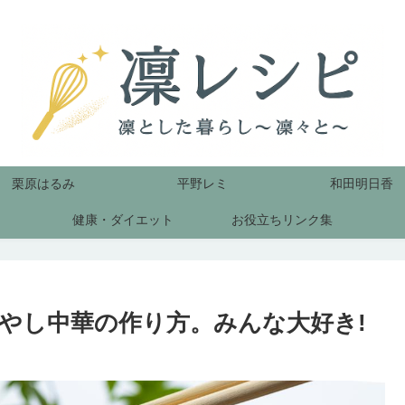
栗原はるみ
平野レミ
和田明日香
健康・ダイエット
お役立ちリンク集
やし中華の作り方。みんな大好き!