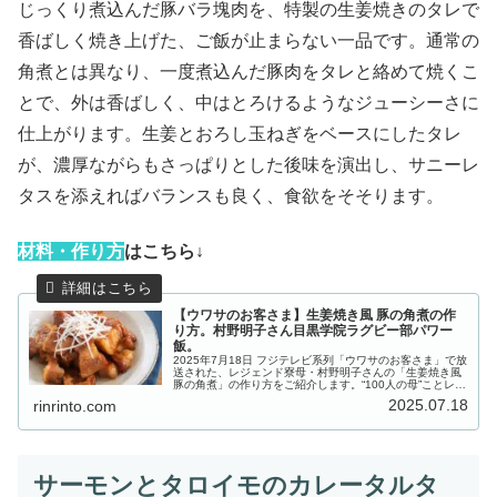
じっくり煮込んだ豚バラ塊肉を、特製の生姜焼きのタレで
香ばしく焼き上げた、ご飯が止まらない一品です。通常の
角煮とは異なり、一度煮込んだ豚肉をタレと絡めて焼くこ
とで、外は香ばしく、中はとろけるようなジューシーさに
仕上がります。生姜とおろし玉ねぎをベースにしたタレ
が、濃厚ながらもさっぱりとした後味を演出し、サニーレ
タスを添えればバランスも良く、食欲をそそります。
材
料・作り方
はこちら↓
【ウワサのお客さま】生姜焼き風 豚の角煮の作
り方。村野明子さん目黒学院ラグビー部パワー
飯。
2025年7月18日 フジテレビ系列「ウワサのお客さま」で放
送された、レジェンド寮母・村野明子さんの「生姜焼き風
豚の角煮」の作り方をご紹介します。“100人の母”ことレジ
ェンド寮母・村野明子さんの出張100人前クッキング！今
2025.07.18
rinrinto.com
回は、全国大会...
サーモンとタロイモのカレータルタ