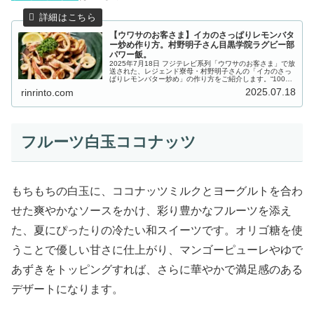
【ウワサのお客さま】イカのさっぱりレモンバタ
ー炒め作り方。村野明子さん目黒学院ラグビー部
パワー飯。
2025年7月18日 フジテレビ系列「ウワサのお客さま」で放
送された、レジェンド寮母・村野明子さんの「イカのさっ
ぱりレモンバター炒め」の作り方をご紹介します。“100人
の母”ことレジェンド寮母・村野明子さんの出張100人前ク
2025.07.18
rinrinto.com
ッキング！今回は...
フルーツ白玉ココナッツ
もちもちの白玉に、ココナッツミルクとヨーグルトを合わ
せた爽やかなソースをかけ、彩り豊かなフルーツを添え
た、夏にぴったりの冷たい和スイーツです。オリゴ糖を使
うことで優しい甘さに仕上がり、マンゴーピューレやゆで
あずきをトッピングすれば、さらに華やかで満足感のある
デザートになります。