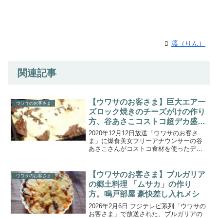
凛（りん）
関連記事
【ウワサのお客さま】巨大エアー
ウワサのお客さま
ズロック焼きのチーズがけの作り
方、谷あさこコストコ超デカ盛り
クリスマス料理レシピ
2020年12月12日放送「ウワサのお客さ
ま」に爆食美女フリーアナウンサーの谷
あさこさんがコストコ食材を使ったデカ
盛りXマス料理を作りクリスマスパーティ
ーを開催！こちらでは、谷あさこさんの
「巨大エアーズロック焼きのチーズが
【ウワサのお客さま】ブルガリア
ウワサのお客さま
け」の作り方をご紹...
の郷土料理 「ムサカ」の作り
方。鳴戸部屋 豪快差し入れメシ
2026年2月6日 フジテレビ系列「ウワサの
お客さま」で放送された、ブルガリアの