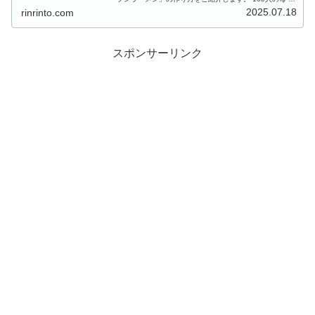
とレジェンド寮母・村野明子さんの出張100人前クッキン
2025.07.18
rinrinto.com
グ！今回は、全国...
スポンサーリンク