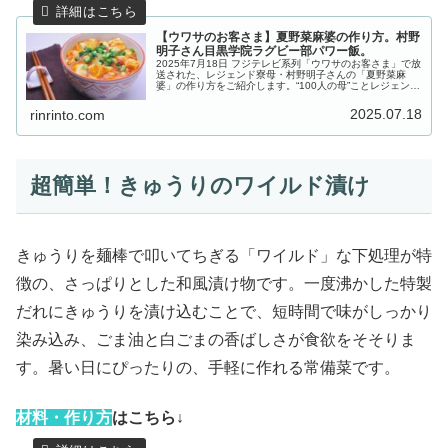
【ウワサのお客さま】夏野菜麻婆の作り方。村野
明子さん目黒学院ラグビー部パワー飯。
2025年7月18日 フジテレビ系列「ウワサのお客さま」で放
送された、レジェンド寮母・村野明子さんの「夏野菜麻
婆」の作り方をご紹介します。“100人の母”ことレジェンド
寮母・村野明子さんの出張100人前クッキング！今回は、
全国大会で５回優勝...
2025.07.18
rinrinto.com
超簡単！きゅうりのワイルド漬け
きゅうりを麺棒で叩いてちぎる「ワイルド」な下処理が特
徴の、さっぱりとした和風漬け物です。一度沸かした特製
だれにきゅうりを漬け込むことで、短時間で味がしっかり
染み込み、ごま油と白ごまの香ばしさが食欲をそそりま
す。暑い日にぴったりの、手軽に作れる常備菜です。
材
料・作り方
はこちら↓