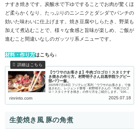
ナすき焼きです。炭酸水で下ゆですることでお肉が驚くほ
ど柔らかくなり、たっぷりのニンニクとダシダでパンチの
効いた味わいに仕上げます。焼き豆腐やしらたき、野菜も
加えて煮込むことで、様々な食感と旨味が楽しめ、ご飯が
進むこと間違いなしのガッツリ系メニューです。
材
料・作り方
はこちら↓
【ウワサのお客さま】牛肉ゴロゴロ！スタミナす
き焼きの作り方。村野明子さん目黒学院ラグビー
部パワー飯。
2025年7月18日 フジテレビ系列「ウワサのお客さま」で放
送された、レジェンド寮母・村野明子さんの「牛肉ゴロゴ
ロ！スタミナすき焼き」の作り方をご紹介します。“100人
の母”ことレジェンド寮母・村野明子さんの出張100人前ク
2025.07.18
rinrinto.com
ッキング！今回は...
生姜焼き風 豚の角煮