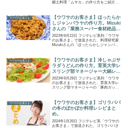
郷土料理「ムサカ」の作り方をご紹介し
ます。大相撲・鳴戸部屋の絶品豪快差し
入れメシが取り上げられました。鳴戸部
屋に届く豪華差し入れの嵐！元大関・琴
【ウワサのお客さま】ほったらか
ウワサのお客さま
欧洲の鳴門親方が...
しジャンバラヤの作り方。Mizuki
さんの「業務スーパー食材絶品完
全新作レシピ」。
2023年9月22日 フジテレビ系列「ウワサ
のお客さま」で放送された、料理研究家
Mizukiさんの「ほったらかしジャンバラ
ヤ」の作り方をご紹介します。日本最大
級の料理ブログサイト主催の『レシピブ
ログアワード』で３年連続グランプリを
【ウワサのお客さま】冷しゃぶサ
ウワサのお客さま
受賞し、料...
ラダうどんの作り方。育英大学レ
スリング部マネージャー大鍋レシ
ピ。
2023年9月29日 フジテレビ系列「ウワサ
のお客さま」で放送された、育英大学レ
スリング部マネージャーの「豚肉ガッツ
リ！冷しゃぶサラダうどん」の作り方を
ご紹介します。育英大学レスリング部マ
ネージャーの“大鍋ガールズ”が登場！今回
【ウワサのお客さま】ゴリラパパ
ウワサのお客さま
は他大学との...
の冬のぽかぽか料理レシピまと
め。
2024年1月26日 フジテレビ系「ウワサの
お客さま」で放送された、ゴリラパパさ