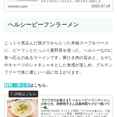
タロイモのカレータルタル」の作り方をご紹介しま
す。“100人の母”ことレジェンド寮母・村野明子さんの出張
2025.07.18
rinrinto.com
100人前クッキング！今...
ヘルシービーフンラーメン
じっくり煮込んだ鶏ガラからとった本格スープをベース
に、ビーフンとたっぷり夏野菜を使った、ヘルシーなのに
食べ応えのあるラーメンです。豚ひき肉の旨みと、もやし
やキャベツのシャキシャキとした食感が楽しめ、グルテン
フリーで体に優しい一品に仕上がります。
材
料・作り方
はこちら↓
【ウワサのお客さま】ヘルシービーフンラーメン
の作り方。村野明子さん目黒学院ラグビー部パワ
ー飯。
2025年7月18日 フジテレビ系列「ウワサのお客さま」で放
送された、レジェンド寮母・村野明子さんの「ヘルシービ
ーフンラーメン」の作り方をご紹介します。“100人の母”こ