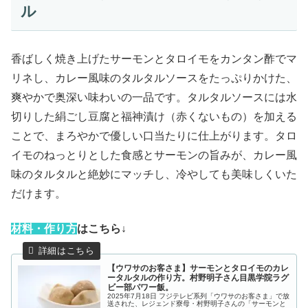
ル
香ばしく焼き上げたサーモンとタロイモをカンタン酢でマ
リネし、カレー風味のタルタルソースをたっぷりかけた、
爽やかで奥深い味わいの一品です。タルタルソースには水
切りした絹ごし豆腐と福神漬け（赤くないもの）を加える
ことで、まろやかで優しい口当たりに仕上がります。タロ
イモのねっとりとした食感とサーモンの旨みが、カレー風
味のタルタルと絶妙にマッチし、冷やしても美味しくいた
だけます。
材
料・作り方
はこちら↓
【ウワサのお客さま】サーモンとタロイモのカレ
ータルタルの作り方。村野明子さん目黒学院ラグ
ビー部パワー飯。
2025年7月18日 フジテレビ系列「ウワサのお客さま」で放
送された、レジェンド寮母・村野明子さんの「サーモンと