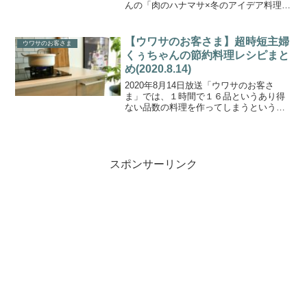
んの「肉のハナマサ×冬のアイデア料理
（レシピ）」を一覧にまとめましたの
で、ご紹介します。『肉のハナマサ』食
材が大好きな“ゴリラ兄弟”が登場！今回は
【ウワサのお客さま】超時短主婦
ウワサのお客さま
塊肉をごっそり...
くぅちゃんの節約料理レシピまと
め(2020.8.14)
2020年8月14日放送「ウワサのお客さ
ま」では、１時間で１６品というあり得
ない品数の料理を作ってしまうという新
たな超時短主婦が登場！！全国に１３５
店舗を展開する主婦の味方・イトーヨー
カドーの食材で、節約を兼ねた超時短料
理の数々を披露してく...
スポンサーリンク