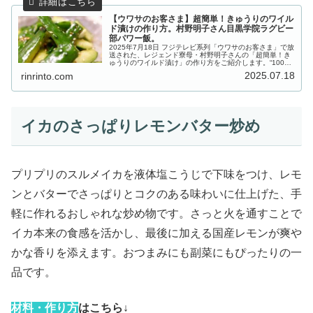
【ウワサのお客さま】超簡単！きゅうりのワイル
ド漬けの作り方。村野明子さん目黒学院ラグビー
部パワー飯。
2025年7月18日 フジテレビ系列「ウワサのお客さま」で放
送された、レジェンド寮母・村野明子さんの「超簡単！き
ゅうりのワイルド漬け」の作り方をご紹介します。“100人
の母”ことレジェンド寮母・村野明子さんの出張100人前ク
2025.07.18
rinrinto.com
ッキング！今回は...
イカのさっぱりレモンバター炒め
プリプリのスルメイカを液体塩こうじで下味をつけ、レモ
ンとバターでさっぱりとコクのある味わいに仕上げた、手
軽に作れるおしゃれな炒め物です。さっと火を通すことで
イカ本来の食感を活かし、最後に加える国産レモンが爽や
かな香りを添えます。おつまみにも副菜にもぴったりの一
品です。
材
料・作り方
はこちら↓