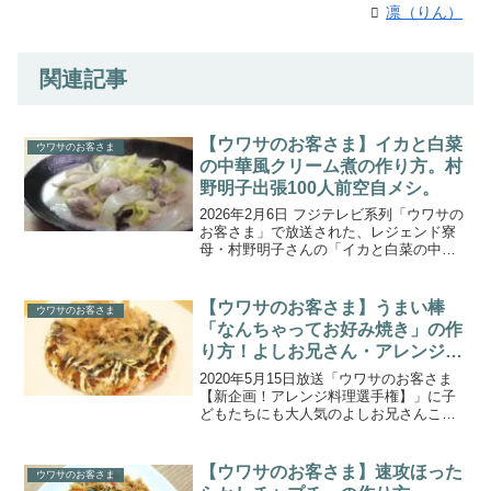
凛（りん）
関連記事
【ウワサのお客さま】イカと白菜
ウワサのお客さま
の中華風クリーム煮の作り方。村
野明子出張100人前空自メシ。
2026年2月6日 フジテレビ系列「ウワサの
お客さま」で放送された、レジェンド寮
母・村野明子さんの「イカと白菜の中華
風クリーム煮」の作り方をご紹介しま
す。レジェンド寮母・村野明子さんの出
張100人前クッキング！今回は、沖縄・知
【ウワサのお客さま】うまい棒
ウワサのお客さま
念分屯基地の航...
「なんちゃってお好み焼き」の作
り方！よしお兄さん・アレンジ料
理選手権(2020.5.15)
2020年5月15日放送「ウワサのお客さま
【新企画！アレンジ料理選手権】」に子
どもたちにも大人気のよしお兄さんこと
小林よしひささんがアレンジャーズとし
て参戦！キングオブ駄菓子「うまい棒」
を使って絶品アイデア料理の数々を披露
【ウワサのお客さま】速攻ほった
ウワサのお客さま
しました。こちらで...