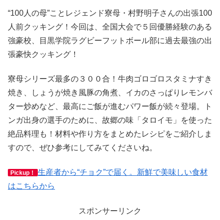
“100人の母”ことレジェンド寮母・村野明子さんの出張100
人前クッキング！今回は、全国大会で５回優勝経験のある
強豪校、目黒学院ラグビーフットボール部に過去最強の出
張豪快クッキング！
寮母シリーズ最多の３００合！牛肉ゴロゴロスタミナすき
焼き、しょうが焼き風豚の角煮、イカのさっぱりレモンバ
ター炒めなど、最高にご飯が進むパワー飯が続々登場。ト
ンガ出身の選手のために、故郷の味「タロイモ」を使った
絶品料理も！材料や作り方をまとめたレシピをご紹介しま
すので、ぜひ参考にしてみてくださいね。
生産者から“チョク”で届く。新鮮で美味しい食材
Pickup！
はこちらから
スポンサーリンク