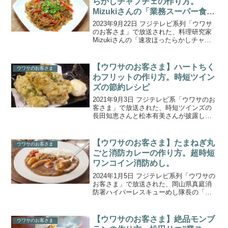
らかしチャプチェの作り方。
Mizukiさんの「業務スーパー食材
絶品完全新作レシピ」。
2023年9月22日 フジテレビ系列「ウワサ
のお客さま」で放送された、料理研究家
Mizukiさんの「速攻ほったらかしチャプ
チェ」の作り方をご紹介します。日本最
大級の料理ブログサイト主催の『レシピ
ブログアワード』で３年連続グランプリ
【ウワサのお客さま】ハートちく
ウワサのお客さま
を受賞し、...
わフリットの作り方。時短ツイン
ズの節約レシピ
2021年9月3日 フジテレビ系「ウワサのお
客さま」で放送された、時短ツインズの
長田知恵さんと松本有美さんが披露し
た、激安スーパー・オーケーの食材を使
った映える節約パーティー料理「ハート
ちくわフリット」の作り方をご紹介しま
【ウワサのお客さま】たまねぎ丸
ウワサのお客さま
す。1時間で16品...
ごと消防カレーの作り方。超時短
ワンコイン消防めし。
2024年1月5日 フジテレビ系列「ウワサの
お客さま」で放送された、岡山県真庭消
防署ハイパーレスキューめし隊長の「た
まねぎ丸ごと消防カレー」の作り方をご
紹介します。全国の消防局でウワサにな
っている料理人が登場！今回は岡山県真
【ウワサのお客さま】絶品モンブ
ウワサのお客さま
庭消防署で活躍す...