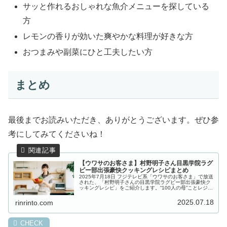
サッと作れるおしゃれな魚介メニューを探している
方
レモンの香りが効いた爽やかな料理が好きな方
おつまみや副菜にひと工夫したい方
まとめ
最後までお読みいただき、ありがとうございます。ぜひ参
考にしてみてくださいね！
【ウワサのお客さま】村野明子さん目黒学院ラグ
ビー部出張豪快クッキングレシピまとめ
2025年7月18日 フジテレビ系「ウワサのお客さま」で放送
された、「村野明子さんの目黒学院ラグビー部出張豪快ク
ッキングレシピ」をご紹介します。“100人の母”ことレジェ
ンド寮母・村野明子さんの出張100人前クッキング！今回
は、全国大会で５...
2025.07.18
rinrinto.com