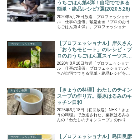
うちごはん第4弾！自宅でできる
簡単・絶品レシピ7選(2020.5.26)
2020年5月26日放送「プロフェッショナ
ル 仕事の流儀」緊急企画『プロのおう
ちごはん第４弾』。プロフェッショナル
たちが自宅でできる簡単・絶品レシピを
紹介する特別企画「プロのおうちごは
ん」最終章。今回料理を教えてくれたの
【プロフェッショナル】岸久さん
プロフェッショナル(NHK)
は、フランス・パリで...
「おうちモヒート」のレシピ・プ
ロのおうちごはん夏スイーツスペ
シャル(2020.8.18)
2020年8月18日放送「プロフェッショナ
ル 仕事の流儀」プロフェッショナルた
ちが自宅でできる簡単・絶品レシピを紹
介する特別企画『プロのおうちごはん夏
スイーツスペシャル』！こちらでは、銀
座の名バーテンダー・岸久さんが披露し
【きょうの料理】わたしのチキン
きょうの料理
た「おうちモヒート...
スープの作り方。栗原はるみのキ
ッチン日和
2025年6月18日（初回放送）NHK「きょ
うの料理」で放送された、栗原はるみさ
んの「わたしのチキンスープ」の作り方
をご紹介します。「栗原はるみのキッチ
ン日和」。今回は、そのまま飲むだけで
なくいろんな料理に展開できる「チキン
【プロフェッショナル】島田良彦
プロフェッショナル(NHK)
スープ」です。鶏...