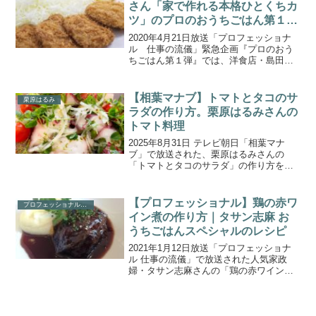
さん「家で作れる本格ひとくちカ
ツ」のプロのおうちごはん第１弾
(2020.4.21)
2020年4月21日放送「プロフェッショナ
ル 仕事の流儀」緊急企画『プロのおう
ちごはん第１弾』では、洋食店・島田良
彦さんのレシピ「ひとくちカツ」の作り
方』が紹介されました。この企画では、
「プロフェッショナル 仕事の流儀」に
【相葉マナブ】トマトとタコのサ
栗原はるみ
出演した「食のプロ...
ラダの作り方。栗原はるみさんの
トマト料理
2025年8月31日 テレビ朝日「相葉マナ
ブ」で放送された、栗原はるみさんの
「トマトとタコのサラダ」の作り方をご
紹介します。今回は、そうめん-1グラン
プリと、栗原はるみ先生から学ぶ「トマ
ト料理」の２本立て！そうめん-1グラン
【プロフェッショナル】鶏の赤ワ
プロフェッショナル(NHK)
プリ暫定チャンピ...
イン煮の作り方｜タサン志麻 お
うちごはんスペシャルのレシピ
2021年1月12日放送「プロフェッショナ
ル 仕事の流儀」で放送された人気家政
婦・タサン志麻さんの「鶏の赤ワイン
煮」の作り方をご紹介します。今回は、
緊急企画「タサン志麻 おうちごはんスペ
シャル」を放送。2020年4月のプロフェッ
ショナル特別...