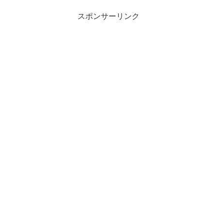
今回は、緊急企画「タ...
スポンサーリンク