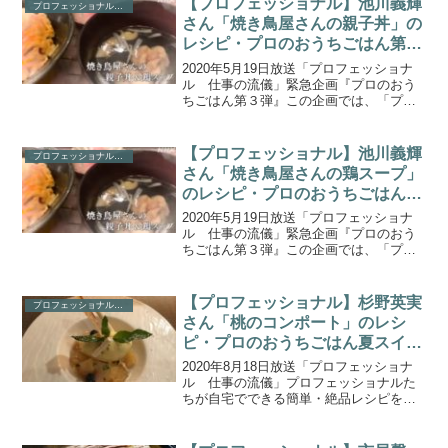
【プロフェッショナル】池川義輝
プロフェッショナル(NHK)
さん「焼き鳥屋さんの親子丼」の
レシピ・プロのおうちごはん第3
弾(2020.5.19)
2020年5月19日放送「プロフェッショナ
ル 仕事の流儀」緊急企画『プロのおう
ちごはん第３弾』この企画では、「プロ
フェッショナル 仕事の流儀」に出演し
た「食のプロ」たちが、自宅で簡単に作
れる本格的な料理を自撮りで披露してい
【プロフェッショナル】池川義輝
プロフェッショナル(NHK)
ます！こちらでは、...
さん「焼き鳥屋さんの鶏スープ」
のレシピ・プロのおうちごはん第
3弾(2020.5.19)
2020年5月19日放送「プロフェッショナ
ル 仕事の流儀」緊急企画『プロのおう
ちごはん第３弾』この企画では、「プロ
フェッショナル 仕事の流儀」に出演し
た「食のプロ」たちが、自宅で簡単に作
れる本格的な料理を自撮りで披露してい
【プロフェッショナル】杉野英実
プロフェッショナル(NHK)
ます！こちらでは、...
さん「桃のコンポート」のレシ
ピ・プロのおうちごはん夏スイー
ツスペシャル(2020.8.18)
2020年8月18日放送「プロフェッショナ
ル 仕事の流儀」プロフェッショナルた
ちが自宅でできる簡単・絶品レシピを紹
介する特別企画『プロのおうちごはん夏
スイーツスペシャル』！こちらでは、パ
ティシエ・杉野英実さんが披露したスイ