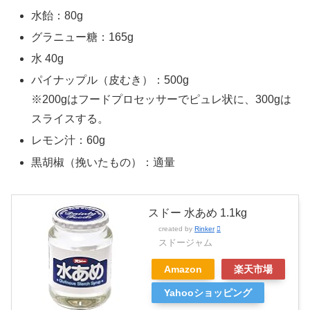
水飴：80g
グラニュー糖：165g
水 40g
パイナップル（皮むき）：500g
※200gはフードプロセッサーでピュレ状に、300gは
スライスする。
レモン汁：60g
黒胡椒（挽いたもの）：適量
スドー 水あめ 1.1kg
created by
Rinker
スドージャム
Amazon
楽天市場
Yahooショッピング