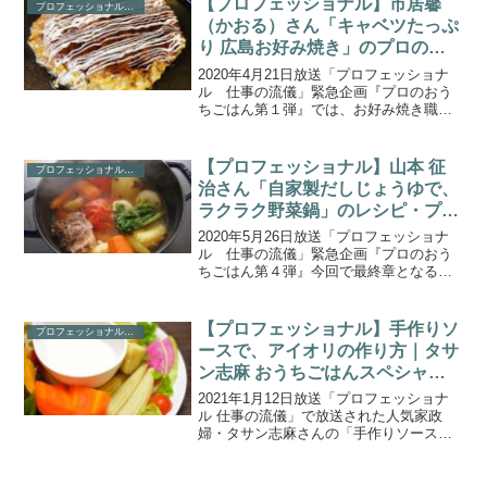
【プロフェッショナル】市居馨
プロフェッショナル(NHK)
ーツレシピ「桃のコ...
（かおる）さん「キャベツたっぷ
り 広島お好み焼き」のプロのお
うちごはん第１弾(2020.5.4)
2020年4月21日放送「プロフェッショナ
ル 仕事の流儀」緊急企画『プロのおう
ちごはん第１弾』では、お好み焼き職
人・市居馨（いちいかおる）のレシピ
「キャベツたっぷり 広島お好み焼き」の
作り方』が紹介されました。この企画で
【プロフェッショナル】山本 征
プロフェッショナル(NHK)
は、「プロフェッショ...
治さん「自家製だしじょうゆで、
ラクラク野菜鍋」のレシピ・プロ
のおうちごはん第4弾(2020.5.26)
2020年5月26日放送「プロフェッショナ
ル 仕事の流儀」緊急企画『プロのおう
ちごはん第４弾』今回で最終章となるこ
の企画では、「プロフェッショナル 仕
事の流儀」に出演した「食のプロ」たち
が、自宅で簡単に作れる本格的な料理を
【プロフェッショナル】手作りソ
プロフェッショナル(NHK)
自撮りで披露してい...
ースで、アイオリの作り方｜タサ
ン志麻 おうちごはんスペシャル
のレシピ
2021年1月12日放送「プロフェッショナ
ル 仕事の流儀」で放送された人気家政
婦・タサン志麻さんの「手作りソース
で、アイオリ。魚も野菜も」の作り方を
ご紹介します。アイオリは手作りのニン
ニク入りマヨネーズで食べる料理です。