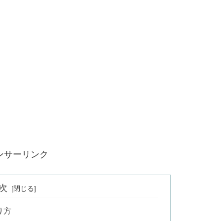
ンサーリンク
次
り方