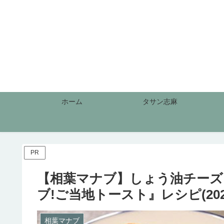
ホーム
タサン志麻
PR
【相葉マナブ】しょう油チーズ
ブ!ご当地トースト』レシピ(2020.
相葉マナブ