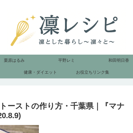
栗原はるみ
平野レミ
和田明日香
健康・ダイエット
お役立ちリンク集
トーストの作り方・千葉県｜『マナ
8.9)