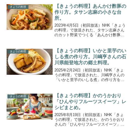
の小さなフライパンは、使い勝手抜群の
【きょうの料理】あんかけ酢豚の
きょうの料理
スグレもの...
作り方。タサン志麻の小さな台
所。
2023年4月5日（初回放送）NHK「きょう
の料理」で放送された、タサン志麻さん
のカット野菜でつくる「あんかけ酢豚」
の作り方をご紹介します。伝説の家政婦
ことタサン志麻さんに自宅の台所で料理
を教わるシリーズ「タサン志麻の小さな
【きょうの料理】いかと里芋のい
きょうの料理
台所」。2年目は...
しる煮の作り方。川嶋亨さんの石
川県能登地方の郷土料理。
2025年2月24日（初回放送）NHK「きょ
うの料理」で放送された、川嶋亨さんの
「いかと里芋のいしる煮」の作り方をご
紹介します。石川県能登地方の郷土料理
を紹介する「まんでうまい 能登の味」。
能登復興に尽力する料理人・川嶋亨さん
【きょうの料理】かのうかおり
きょうの料理
が、地元の食材...
「ひんやりフルーツスイーツ」レ
シピまとめ。
2025年8月19日（初回放送）NHK「きょ
うの料理」で放送された、かのうかおり
さんの「ひんやりフルーツスイーツ」を
ご紹介します。今回は、かのうかおりさ
んの「おやつのじかん」。暑い日に食べ