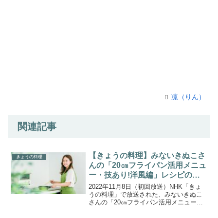
凛（りん）
関連記事
【きょうの料理】みないきぬこさ
きょうの料理
んの「20㎝フライパン活用メニュ
ー・技あり!洋風編」レシピのま
とめ。
2022年11月8日（初回放送）NHK「きょ
うの料理」で放送された、みないきぬこ
さんの「20㎝フライパン活用メニュー・
技あり!洋風編」レシピを一覧にまとめま
したので、ご紹介します。直径20センチ