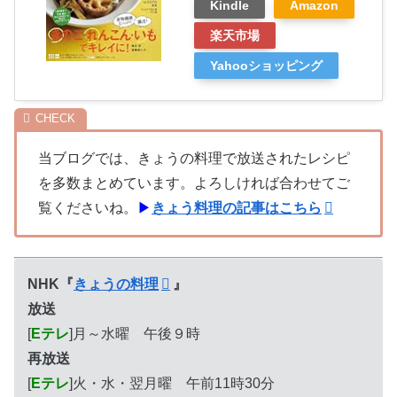
Kindle
Amazon
楽天市場
Yahooショッピング
当ブログでは、きょうの料理で放送されたレシピ
を多数まとめています。よろしければ合わせてご
覧くださいね。
▶
きょう料理の記事はこちら
NHK『
きょうの料理
』
放送
[
Eテレ
]月～水曜 午後９時
再放送
[
Eテレ
]火・水・翌月曜 午前11時30分