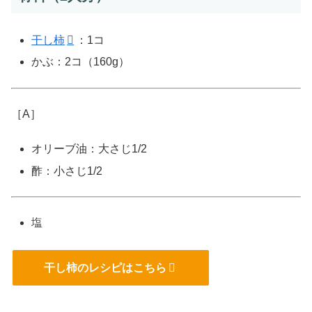
干し柿
：1コ
かぶ：2コ（160g）
［A］
オリーブ油：大さじ1/2
酢：小さじ1/2
塩
干し柿のレシピはこちら