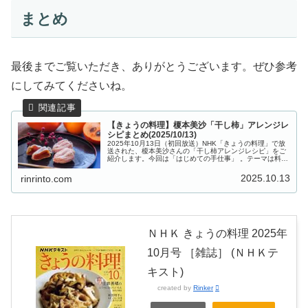
まとめ
最後までご覧いただき、ありがとうございます。ぜひ参考
にしてみてくださいね。
【きょうの料理】榎本美沙「干し柿」アレンジレ
シピまとめ(2025/10/13)
2025年10月13日（初回放送）NHK「きょうの料理」で放
送された、榎本美沙さんの「干し柿アレンジレシピ」をご
紹介します。今回は「はじめての手仕事」 。テーマは料理
研究家の榎本美沙さんから教わる「干し柿」です。太陽の
恵みをたっぷり受けた干...
2025.10.13
rinrinto.com
ＮＨＫ きょうの料理 2025年
10月号 ［雑誌］ (ＮＨＫテ
キスト)
created by
Rinker