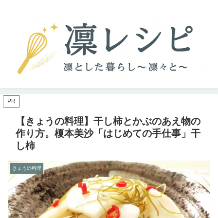
PR
【きょうの料理】干し柿とかぶのあえ物の
作り方。榎本美沙「はじめての手仕事」干
し柿
きょうの料理