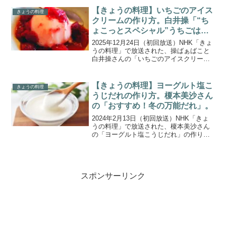
たくなる、 ひんやりフルーツスイーツを
【きょうの料理】いちごのアイス
きょうの料理
伝授してくれま...
クリームの作り方。白井操「“ち
ょこっとスペシャル”うちごは
ん」
2025年12月24日（初回放送）NHK「きょ
うの料理」で放送された、操ばぁばこと
白井操さんの「いちごのアイスクリー
ム」の作り方をご紹介します。白井操さ
んがお届けする「操ばぁばの“ちょこっと
スペシャル”うちごはん」。今回のメイン
【きょうの料理】ヨーグルト塩こ
きょうの料理
は、乾物の...
うじだれの作り方。榎本美沙さん
の「おすすめ！冬の万能だれ」。
2024年2月13日（初回放送）NHK「きょ
うの料理」で放送された、榎本美沙さん
の「ヨーグルト塩こうじだれ」の作り方
をご紹介します。調味料を量って混ぜる
だけで簡単なのに、味がバッチリ決ま
る！冬の食材と相性抜群の”万能だれ”特集
「おすすめ！冬...
スポンサーリンク