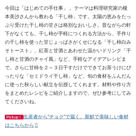
今回は「はじめての手仕事」 。テーマは料理研究家の榎
本美沙さんから教わる「干し柿」です。太陽の恵みをたっ
ぷり受けた干し柿の甘さは格別なおいしさ。昔ながらの軒
下がなくても、干し柿が手軽につくれる方法から、手作り
の干し柿を使った甘じょっぱさがくせになる「干し柿白み
そトースト」、紅茶と甘酒とあわせた温かいドリンク「干
し柿と甘酒のチャイ風」など、手軽なアイデアレシピま
で。さらに甘柿を２～３日干すだけでできてお茶うけにぴ
ったりな「セミドライ干し柿」など、旬の食材をふんだん
に使った秋らしい献立を伝授してくれます。材料や作り方
をまとめたレシピをご紹介しますので、ぜひ参考にしてみ
てくださいね。
生産者から“チョク”で届く。新鮮で美味しい食材
Pickup！
はこちらから