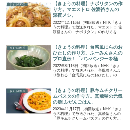
には、料理研究家の松本有美さん（ゆー
【きょうの料理】ナポリタンの作
きょうの料理
ママさん）をお迎...
り方。マエストロ 佐渡裕さんの
深夜メシ。
2022年12月16日（初回放送）NHK「きょ
うの料理」で放送された、マエストロ 佐
渡裕さんの「ナポリタン」の作り方をご
紹介します。指揮者として世界中を飛び
回る佐渡裕さんの癒やしの時間は、料理
に没頭するひととき。公演後、深夜に帰
【きょうの料理】台湾風にらのお
きょうの料理
宅して作るこ...
ひたしの作り方。ふーみんさんの
プロ直伝！「バンバンジーを極め
る」
2022年8月16日（初回放送）NHK「きょ
うの料理」で放送された、斉風瑞さんよ
り教わる「台湾風にらのおひたし」の作
り方をご紹介します。今回のプロ直伝! は
「バンバンジーを極める」。教えてくれ
るのは、各界の著名人から「ふーみんさ
【きょうの料理】豚キムチクリー
きょうの料理
ん」の愛称で...
ムパスタの作り方。真飛聖の元気
の源!ふだんごはん。
2023年11月17日（初回放送）NHK「きょ
うの料理」で放送された、真飛聖さんの
「豚キムチクリームパスタ」の作り方を
ご紹介します。「真飛聖の元気の源!ふだ
んごはん」では、豚バラ肉が大好き！と