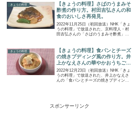
いう俳優の真飛聖(まとぶせい)さんに、豚
【きょうの料理】さばのうまみそ
きょうの料理
バラを使...
酢煮の作り方。村田吉弘さんの和
食のおいしさ再発見。
2022年11月25日（初回放送）NHK「きょ
うの料理」で放送された、京料理人・村
田吉弘さんの「さばのうまみそ酢煮」の
作り方をご紹介します。和食のおいしさ
を世界に広めている京料理人・村田吉弘
さんが、日本で親しまれてきた調味料の
【きょうの料理】食パンとチーズ
きょうの料理
魅力を再発見！...
の焼きプディング風の作り方。井
上かなえさんの華やかおうちごは
ん。
2022年12月23日（初回放送）NHK「きょ
うの料理」で放送された、井上かなえさ
んの「食パンとチーズの焼きプディング
風」の作り方をご紹介します。年末年始
のイベントに大活躍！身近な食材で手軽
につくれる井上かなえさんが教えるワン
プレートメニュ...
スポンサーリンク