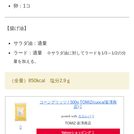
卵：1コ
【揚げ油】
サラダ油：適量
ラード：適量
※サラダ油に対してラードを1/3～1/2の分
量を加える。
（全量）850kcal 塩分2.9ｇ
コーングリッツ / 500g TOMIZ/cuoca(富澤商
店)
posted with
カエレバ
TOMIZ-富澤商店
Yahooショッピング