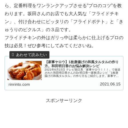
ら、定番料理をワンランクアップさせる”プロのコツ”を教
わります。坂田さんのお店でも大人気な「フライドチキ
ン」、付け合わせにピッタリの「フライドポテト」と「き
ゅうりのピクルス」の３品です。
フライドチキンの外はガリっ中は柔らかに仕上げるプロの
技は必見！ぜひ参考にしてみてくださいね。
【家事ヤロウ】1枚唐揚げの和風タルタルの作り
方。和田明日香のお悩み解決レシピ
2021年6月15日 テレビ朝日系「家事ヤロウ！！！」で放送
された和田明日香さんのDr.明日香一家救済レシピ「1枚唐
揚げの和風タルタル」の作り方をご紹介します。家事ヤロ
ウのマドンナ的存在、料理研究家の和田明日香さんが登
場！加藤茶さん夫妻と大...
2021.06.15
rinrinto.com
スポンサーリンク