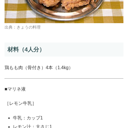
出典：きょうの料理
材料（4人分）
鶏もも肉（骨付き）4本（1.4kg）
■マリネ液
［レモン牛乳］
牛乳：カップ1
レモン汁：大さじ1