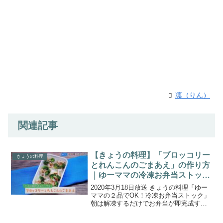
凛（りん）
関連記事
【きょうの料理】「ブロッコリー
きょうの料理
とれんこんのごまあえ」の作り方
｜ゆーママの冷凍お弁当ストック
（2020.3.18）
2020年3月18日放送 きょうの料理「ゆー
ママの２品でOK！冷凍お弁当ストック」
朝は解凍するだけでお弁当が即完成す
る、組み合わせ自由なメインのおかず４
品とサブのおかず４品が登場です。講師