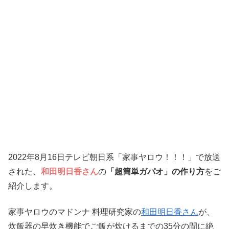
2022年8月16日
テレビ朝日系「家事ヤロウ！！！」で放送
された、
和田明日香さん
の
「超簡単
ガパオ」の作り方
をご
紹介します。
家事ヤロウのマドンナ 料理研究家の
和田明日香さん
が、
炊飯器の早炊き機能でご飯が炊けるまでの35分の間に絶