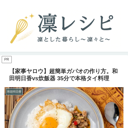
PR
【家事ヤロウ】超簡単ガパオの作り方。和
田明日香vs炊飯器 35分で本格タイ料理
和田明日香