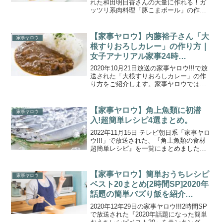
れた和田明日香さんの大量に作れる！ガ
ッツリ系肉料理「豚こまボール」の作り
方をご紹介します。大家族のお母さんか
ら寄せられる「焼きそばのバリエーショ
ンを増やしたい！」「子どもたちに魚を
【家事ヤロウ】内藤裕子さん「大
家事ヤロウ
食べさせたい...
根すりおろしカレー」の作り方｜
女子アナリアル家事24時
(2020.10.21)
2020年10月21日放送の家事ヤロウ!!!で放
送された「大根すりおろしカレー」の作
り方をご紹介します。家事ヤロウではお
馴染みのカレーアナ（元NHKアナウンサ
ー）の内容裕子さんが今回も美味しいカ
レーのレシピを披露！詳しい作り方・レ
【家事ヤロウ】角上魚類に初潜
家事ヤロウ
シピをご紹...
入!超簡単レシピ4選まとめ。
2022年11月15日 テレビ朝日系「家事ヤロ
ウ!!!」で放送された、『角上魚類の食材
超簡単レシピ』を一覧にまとめましたの
でご紹介します。コスパ最強！連日行列
の鮮魚チェーン店「角上魚類」に家事ヤ
ロウ＆ロッチ中岡さんが初潜入！ひと手
【家事ヤロウ】簡単おうちレシピ
家事ヤロウ
間でフライ...
ベスト20まとめ[2時間SP]2020年
話題の簡単バズり飯を紹介
(2020.12.29)
2020年12年29日の家事ヤロウ!!!2時間SP
で放送された『2020年話題になった簡単