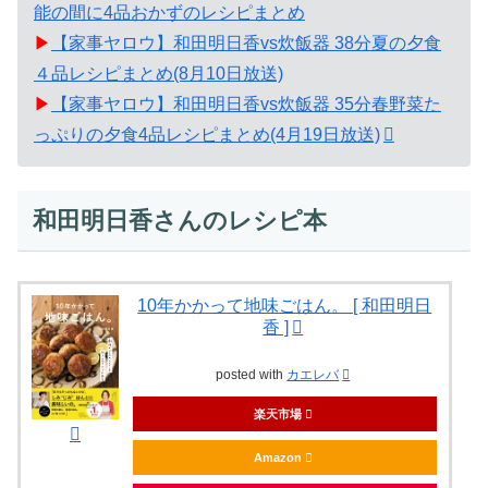
能の間に4品おかずのレシピまとめ
▶
【家事ヤロウ】和田明日香vs炊飯器 38分夏の夕食
４品レシピまとめ(8月10日放送)
▶
【家事ヤロウ】和田明日香vs炊飯器 35分春野菜た
っぷりの夕食4品レシピまとめ(4月19日放送)
和田明日香さんのレシピ本
10年かかって地味ごはん。 [ 和田明日
香 ]
posted with
カエレバ
楽天市場
Amazon