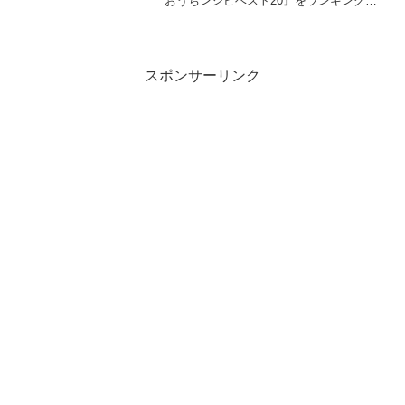
おうちレシピベスト20』をランキング形
式でご紹介します。鈴木保奈美さんが”番
組で大反響の炊き込みご飯”や”即席めんア
レンジレシピ超濃厚絶品カルボナーラ...
スポンサーリンク