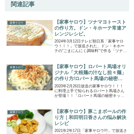
関連記事
【家事ヤロウ】ツナマヨトースト
家事ヤロウ
の作り方。ドン・キホーテ常連ア
レンジレシピ。
2024年3月12日テレビ朝日系「家事ヤロ
ウ！！！」で放送された、ドン・キホー
テの”ごまにんにく調味料”で作る「ツナマ
ヨトースト」の作り方をご紹介します。
堂本光一と潜入！人気ディスカウント店
「ドン・キホーテ」の最新ヒット商品ラ
【家事ヤロウ】ロバート馬場オリ
家事ヤロウ
ンキング20を...
ジナル「大根麺の汁なし担々麺」
の作り方/ロバート馬場の秘密キ
ッチン（20202.26）
2020年2月26日放送の家事ヤロウ！！！
に料理上手で知られるロバート馬場さん
が登場！！「ロバート馬場の秘密キッチ
ン」では、冬が旬の「大根」を使い、ロ
バート馬場さんのスゴ技で絶品料理を作
りました。こちらでは、ロバート馬場さ
【家事ヤロウ】豚こまボールの作
家事ヤロウ
んオリジナルの一品...
り方｜和田明日香さんの悩み解決
レシピ
2021年2年17日「家事ヤロウ!!!」で放送さ