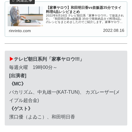
【家事ヤロウ】和田明日香vs炊飯器35分でタイ
料理4品レシピまとめ
2022年8月16日 テレビ朝日系「家事ヤロウ!!!」で放送され
た、『和田明日香vs炊飯器 35分で簡単絶品タイ料理4品』
のレシピをまとめましたのでご紹介します。家事ヤロウの
マドンナ 料理研究家の和田明日香さんが、炊飯器の早炊き
機能でご飯が...
2022.08.16
rinrinto.com
▶
テレビ朝日系列「家事ヤロウ!!!」
毎週火曜 19時00分～
[出演者]
《MC》
バカリズム、中丸雄一(KAT-TUN)、 カズレーザー(メ
イプル超合金)
《ゲスト》
濱口優（よゐこ）、和田明日香