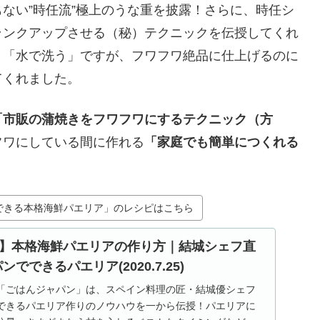
ない”時任流”極上のうな重を披露！さらに、時任シ
ランクアップさせる（秘）テクニックを伝授してくれ
り「水で洗う」ですが、フワフワ絶品に仕上げるのに
てくれました。
「市販の蒲焼きをフワフワにするテクニック（方
フワにしている間に作れる
「家庭でも簡単につくれる
できる本格海鮮パエリア」のレシピはこちら
】本格海鮮パエリアの作り方｜結城シェフ直
でできるパエリア(2020.7.25)
送の「ごはんジャパン」は、スペイン料理の匠・結城優シェフ
できるパエリア作りのノウハウを一から伝授！パエリアに