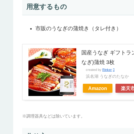
用意するもの
市販のうなぎの蒲焼き（タレ付き）
国産うなぎ ギフトラン
なぎ)蒲焼 3枚
created by
Rinker
浜名湖 うなぎのたなか 
Amazon
楽天
※調理器具などは除いています。