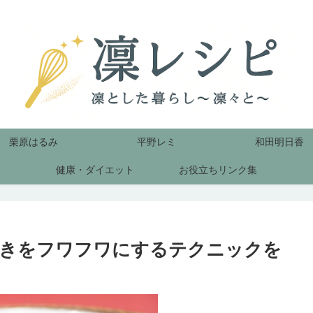
栗原はるみ
平野レミ
和田明日香
健康・ダイエット
お役立ちリンク集
焼きをフワフワにするテクニックを