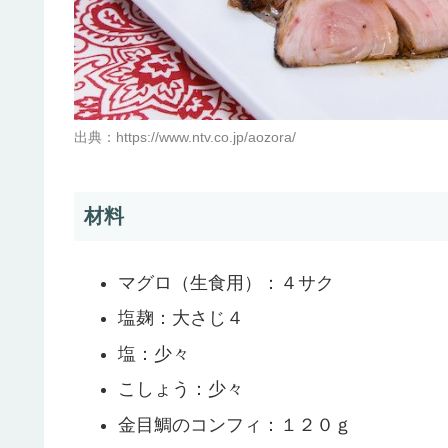
出典：https://www.ntv.co.jp/aozora/
材料
マグロ（生食用）：４サク
塩麹：大さじ４
塩：少々
こしょう：少々
金目鯛のコンフィ：１２０ｇ