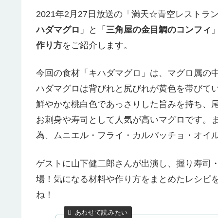
2021年2月27日放送の「満天☆青空レスト
ハダマグロ
」と「
三角屋の金目鯛のコンフィ
作り方
をご紹介します。
今回の食材「キハダマグロ」は、マグロ属の
ハダマグロは背びれと尻びれが黄色を帯びて
鮮やかな桃白色であっさりした旨みを持ち、
お刺身や寿司として人気が高いマグロです。
為、ムニエル・フライ・カルパッチョ・オイ
ゲストに山下健二郎さんが出演し、握り寿司
場！気になる材料や作り方をまとめたレシピ
ね！