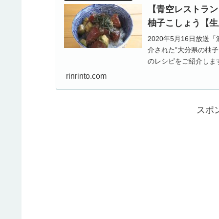
【青空レストラン
柚子こしょう【生産者
2020年5月16日放
介された”大分県の柚
のレシピをご紹介しま
州編≫通販...
rinrinto.com
スポ