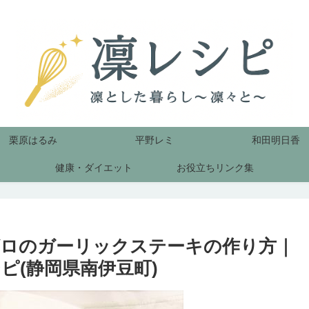
栗原はるみ
平野レミ
和田明日香
健康・ダイエット
お役立ちリンク集
ロのガーリックステーキの作り方｜
ピ(静岡県南伊豆町)