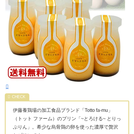
伊藤養鶏場の加工食品ブランド「Totto fa-mu」
（トット ファーム）のプリン「~とろける~ とりっ
ぷりん」。希少な烏骨鶏の卵を使った濃厚で贅沢