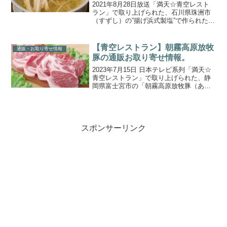
2021年8月28日放送「満天☆青空レスト
ラン」で取り上げられた、石川県珠洲市
（すずし）の”揚げ浜式製塩”で作られた能
登の浜塩を使った「塩ラーメン」の作り
方・レシピをご紹介します。今回の食材
は、石川県珠洲市の「お塩」。石川県珠
【青空レストラン】朝霧高原放牧
通販・お取り寄せ情報
洲市はリアス式...
豚の通販お取り寄せ情報。
2023年7月15日 日本テレビ系列「満天☆
青空レストラン」で取り上げられた、静
岡県富士宮市の「朝霧高原放牧豚（あさ
ぎりこうげんほうぼくとん）」の通販取
り寄せ情報をご紹介します。「朝霧高原
放牧豚」は、東京で料理人をしていた名
人の関谷さんが育...
スポンサーリンク