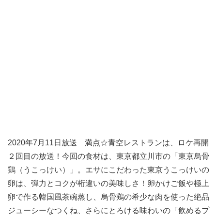
2020年7月11日放送 満点☆青空レストランは、ロケ再開
２回目の放送！今回の食材は、東京都立川市の「東京烏骨
鶏（うこっけい）」。エサにこだわった東京うこっけいの
卵は、弾力とコクが桁違いの美味しさ！卵かけご飯や極上
卵で作る韓国風茶碗蒸し、烏骨鶏の希少な肉を使った絶品
ジューシーなつくね、さらにとろける味わいの「飲めるプ