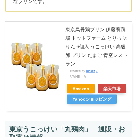
なプリンです。
東京烏骨鶏プリン 伊藤養鶏
場 トットファーム とりっぷ
りん 6個入 うこっけい 高級
卵 プリン たまご 青空レスト
ラン
created by
Rinker
VANILLA
Amazon
楽天市場
Yahooショッピング
東京うこっけい「丸鶏肉」 通販・お