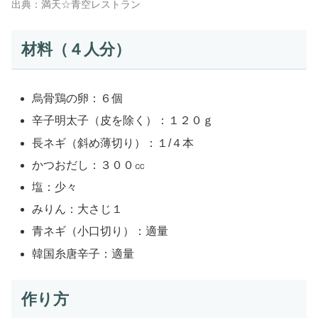
出典：満天☆青空レストラン
材料（４人分）
烏骨鶏の卵：６個
辛子明太子（皮を除く）：１２０ｇ
長ネギ（斜め薄切り）：１/４本
かつおだし：３００㏄
塩：少々
みりん：大さじ１
青ネギ（小口切り）：適量
韓国糸唐辛子：適量
作り方