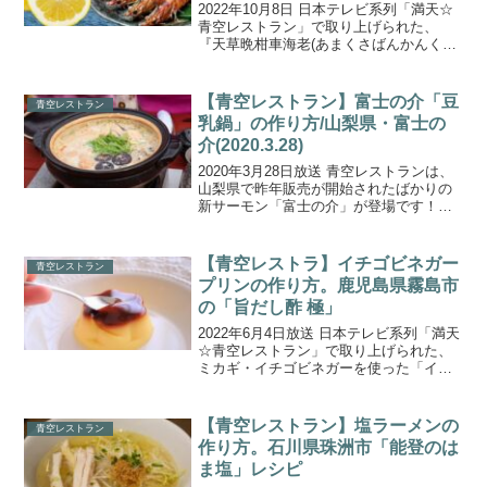
2022年10月8日 日本テレビ系列「満天☆
青空レストラン」で取り上げられた、
『天草晩柑車海老(あまくさばんかんくる
まえび)』の通販取り寄せ情報をご紹介し
ます。今回の食材は、熊本県天草市・日
興水産の「天草晩柑車海老(あまくさばん
【青空レストラン】富士の介「豆
青空レストラン
かんくるまえ...
乳鍋」の作り方/山梨県・富士の
介(2020.3.28)
2020年3月28日放送 青空レストランは、
山梨県で昨年販売が開始されたばかりの
新サーモン「富士の介」が登場です！こ
ちらでは、父・キングサーモンと母・ニ
ジマスをかけあわせて生まれた奇跡のサ
ーモン！富士の介を使った「豆乳鍋」」
【青空レストラ】イチゴビネガー
青空レストラン
の作り方をご紹介...
プリンの作り方。鹿児島県霧島市
の「旨だし酢 極」
2022年6月4日放送 日本テレビ系列「満天
☆青空レストラン」で取り上げられた、
ミカギ・イチゴビネガーを使った「イチ
ゴビネガープリン」の作り方をご紹介し
ます。今回の食材は、鹿児島県霧島市の
『旨だし酢 極』です。福山町伝統の甕壺
【青空レストラン】塩ラーメンの
青空レストラン
露天醸造法(か...
作り方。石川県珠洲市「能登のは
ま塩」レシピ