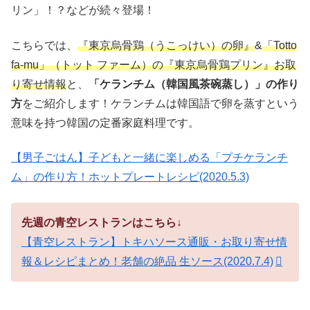
リン」！？などが続々登場！
こちらでは、
『東京烏骨鶏（うこっけい）の卵』
&
「Totto
fa-mu」（トット ファーム）の『東京烏骨鶏プリン』お取
り寄せ情報
と、
「ケランチム（韓国風茶碗蒸し）」の作り
方
をご紹介します！ケランチムは韓国語で卵を蒸すという
意味を持つ韓国の定番家庭料理です。
【男子ごはん】子どもと一緒に楽しめる「プチケランチ
ム」の作り方！ホットプレートレシピ(2020.5.3)
先週の青空レストランはこちら↓
【青空レストラン】トキハソース通販・お取り寄せ情
報＆レシピまとめ！老舗の絶品 生ソース(2020.7.4)