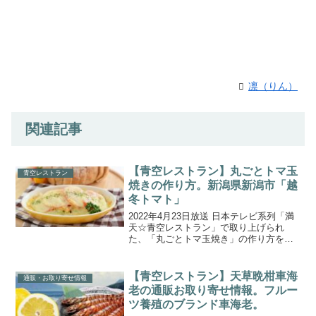
凛（りん）
関連記事
【青空レストラン】丸ごとトマ玉
青空レストラン
焼きの作り方。新潟県新潟市「越
冬トマト」
2022年4月23日放送 日本テレビ系列「満
天☆青空レストラン」で取り上げられ
た、「丸ごとトマ玉焼き」の作り方をご
紹介します。今回の食材は、新潟県新潟
市で厳しい寒さを耐え抜いて育つ『越冬
トマト』です。名人・曽我さんの作るト
【青空レストラン】天草晩柑車海
通販・お取り寄せ情報
マトは、夏野菜のト...
老の通販お取り寄せ情報。フルー
ツ養殖のブランド車海老。