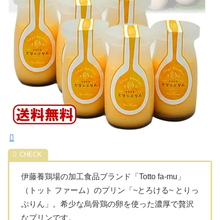
伊藤養鶏場の加工食品ブランド「Totto fa-mu」
（トット ファーム）のプリン「~とろける~ とりっ
ぷりん」。希少な烏骨鶏の卵を使った濃厚で贅沢
なプリンです。