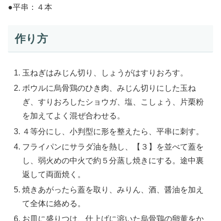
●平串：４本
作り方
玉ねぎはみじん切り、しょうがはすりおろす。
ボウルに烏骨鶏のひき肉、みじん切りにした玉ね
ぎ、すりおろしたショウガ、塩、こしょう、片栗粉
を加えてよく混ぜ合わせる。
４等分にし、小判型に形を整えたら、平串に刺す。
フライパンにサラダ油を熱し、【３】を並べて蓋を
し、弱火めの中火で約５分蒸し焼きにする。途中裏
返して両面焼く。
焼きあがったら蓋を取り、みりん、酒、醤油を加え
て全体に絡める。
お皿に盛りつけ、仕上げに溶いた烏骨鶏の卵黄をか