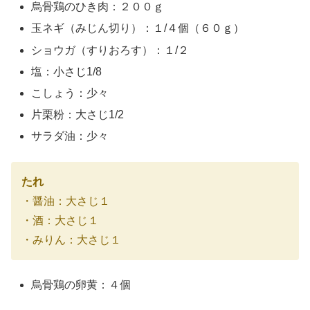
烏骨鶏のひき肉：２００ｇ
玉ネギ（みじん切り）：１/４個（６０ｇ）
ショウガ（すりおろす）：１/２
塩：小さじ1/8
こしょう：少々
片栗粉：大さじ1/2
サラダ油：少々
たれ
・醤油：大さじ１
・酒：大さじ１
・みりん：大さじ１
烏骨鶏の卵黄：４個