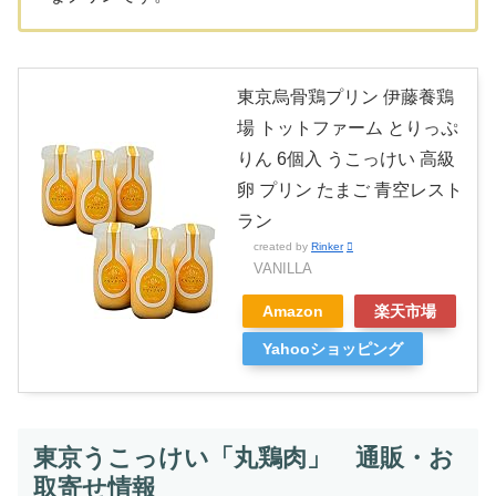
東京烏骨鶏プリン 伊藤養鶏
場 トットファーム とりっぷ
りん 6個入 うこっけい 高級
卵 プリン たまご 青空レスト
ラン
created by
Rinker
VANILLA
Amazon
楽天市場
Yahooショッピング
東京うこっけい「丸鶏肉」 通販・お
取寄せ情報