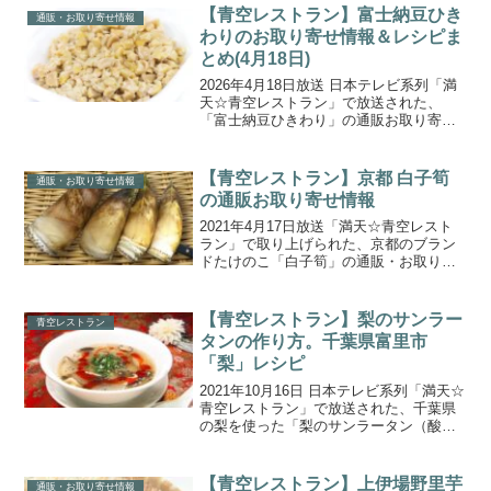
にボリューミーなとうもろこし。生でも
【青空レストラン】富士納豆ひき
通販・お取り寄せ情報
食べることができて...
わりのお取り寄せ情報＆レシピま
とめ(4月18日)
2026年4月18日放送 日本テレビ系列「満
天☆青空レストラン」で放送された、
「富士納豆ひきわり」の通販お取り寄せ
情報、後半でアレンジレシピをご紹介し
ます。凛（りん）「富士納豆ひきわり」
レシピ一覧はこちらからジャンプできま
【青空レストラン】京都 白子筍
通販・お取り寄せ情報
す。今週の食材は山...
の通販お取り寄せ情報
2021年4月17日放送「満天☆青空レスト
ラン」で取り上げられた、京都のブラン
ドたけのこ「白子筍」の通販・お取り寄
せ情報をご紹介します。京都のブランド
筍”白子たけのこ”は、日焼けのない白い皮
とふくよかな形で、えぐみやアクが少な
【青空レストラン】梨のサンラー
青空レストラン
いことが特徴の...
タンの作り方。千葉県富里市
「梨」レシピ
2021年10月16日 日本テレビ系列「満天☆
青空レストラン」で放送された、千葉県
の梨を使った「梨のサンラータン（酸辣
湯）」の作り方・レシピをご紹介しま
す。今回の放送では千葉県富里市の梨農
家「与佐ヱ門」を訪れ、とっても大きな
【青空レストラン】上伊場野里芋
通販・お取り寄せ情報