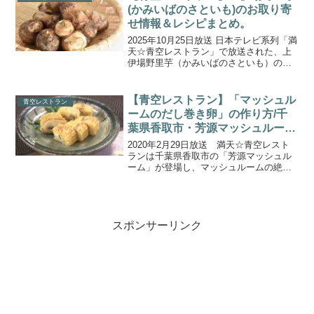
『梨・新高(にい...
(かみいばのさといも)のお取り寄
せ情報＆レシピまとめ。
2025年10月25日放送 日本テレビ系列「満
天☆青空レストラン」で放送された、上
伊場野里芋（かみいばのさといも）の通
販お取り寄せ情報、アレンジレシピをご
紹介します。今週の食材は宮城県の「上
伊場野里芋（かみいばのさといも）」で
【青空レストラン】「マッシュル
青空レストラン
す。世界農業遺...
ームのだし巻き卵」の作り方/千
葉県香取市・芳源マッシュルーム
（2020.2.29）
2020年2月29日放送 満天☆青空レスト
ランは千葉県香取市の「芳源マッシュル
ーム」が登場し、マッシュルームの絶品
料理の数々が紹介されました！今回のゲ
ストは ともさかりえさん、西尾まりさん
をお迎えし、芳源マッシュルームで育っ
たホワイト種・ブ...
スポンサーリンク