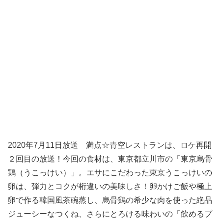
2020年7月11日放送 満点☆青空レストランは、ロケ再開
２回目の放送！今回の食材は、東京都立川市の「東京烏骨
鶏（うこっけい）」。エサにこだわった東京うこっけいの
卵は、弾力とコクが桁違いの美味しさ！卵かけご飯や極上
卵で作る韓国風茶碗蒸し、烏骨鶏の希少な肉を使った絶品
ジューシーなつくね、さらにとろける味わいの「飲めるプ