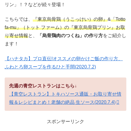
リン」！？などが続々登場！
こちらでは、
『東京烏骨鶏（うこっけい）の卵』
&
「Totto
fa-mu」（トット ファーム）の『東京烏骨鶏プリン』お取
り寄せ情報
と、
「烏骨鶏肉のつくね」の作り方
をご紹介し
ます！
【ハナタカ】プロ直伝!オススメの卵かけご飯の作り方、
ふわとろ卵スープを作るひと手間(2020.7.2)
先週の青空レストランはこちら↓
【青空レストラン】トキハソース通販・お取り寄せ情
報＆レシピまとめ！老舗の絶品 生ソース(2020.7.4)
スポンサーリンク