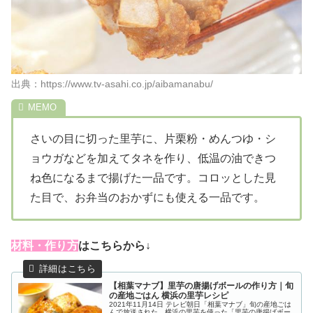
出典：https://www.tv-asahi.co.jp/aibamanabu/
さいの目に切った里芋に、片栗粉・めんつゆ・シ
ョウガなどを加えてタネを作り、低温の油できつ
ね色になるまで揚げた一品です。コロッとした見
た目で、お弁当のおかずにも使える一品です。
材料・作り方
はこちらから↓
【相葉マナブ】里芋の唐揚げボールの作り方｜旬
の産地ごはん 横浜の里芋レシピ
2021年11月14日 テレビ朝日「相葉マナブ」旬の産地ごは
んで放送された、横浜の里芋を使った「里芋の唐揚げボー