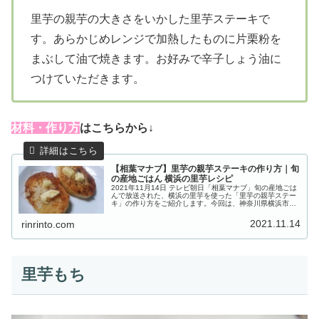
里芋の親芋の大きさをいかした里芋ステーキで
す。あらかじめレンジで加熱したものに片栗粉を
まぶして油で焼きます。お好みで辛子しょう油に
つけていただきます。
材料・作り方
はこちらから↓
【相葉マナブ】里芋の親芋ステーキの作り方｜旬
の産地ごはん 横浜の里芋レシピ
2021年11月14日 テレビ朝日「相葉マナブ」旬の産地ごは
んで放送された、横浜の里芋を使った「里芋の親芋ステー
キ」の作り方をご紹介します。今回は、神奈川県横浜市の
地元農家の奥様から“里芋”を使った絶品レシピを教わりま
す。農家さんが栽培して...
2021.11.14
rinrinto.com
里芋もち