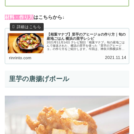
材料・作り方
はこちらから↓
【相葉マナブ】里芋のアヒージョの作り方｜旬の
産地ごはん 横浜の里芋レシピ
2021年11月14日 テレビ朝日「相葉マナブ」旬の産地ごは
んで放送された、横浜の里芋を使った「里芋のアヒージ
ョ」の作り方をご紹介します。今回は、神奈川県横浜市の
地元農家の奥様から“里芋”を使った絶品レシピを教わりま
す。農家さんが栽培してい...
2021.11.14
rinrinto.com
里芋の唐揚げボール