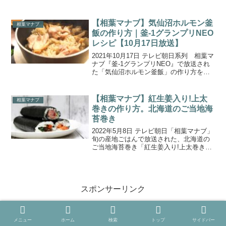
奈川県三浦市で旬の産地ごはん、食材は
『かぶ』。農家さんが育てているのは、
甘くてみずみずしく、やわらかいのが特
【相葉マナブ】気仙沼ホルモン釜
相葉マナブ
長の“三浦かぶ”と...
飯の作り方｜釜-1グランプリNEO
レシピ【10月17日放送】
2021年10月17日 テレビ朝日系列 相葉マ
ナブ『釜-1グランプリNEO』で放送され
た「気仙沼ホルモン釜飯」の作り方をご
紹介します。「釜-1グランプリNEO」の
ルールは、視聴者さんが投稿した釜飯レ
シピから多数決で勝者が決められる勝ち
【相葉マナブ】紅生姜入り!上太
相葉マナブ
抜き戦...
巻きの作り方。北海道のご当地海
苔巻き
2022年5月8日 テレビ朝日「相葉マナブ」
旬の産地ごはんで放送された、北海道の
ご当地海苔巻き「紅生姜入り!上太巻き」
の作り方をご紹介します。今回のテーマ
は、全国各地のご当地海苔巻きを実際に
作って味わうという新企画『マナブ！ご
当地海苔巻き選...
スポンサーリンク
メニュー
ホーム
検索
トップ
サイドバー