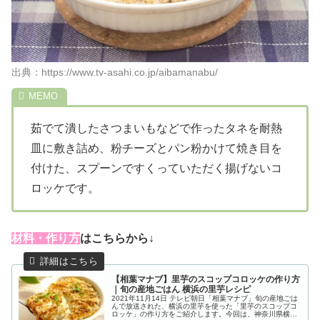
出典：https://www.tv-asahi.co.jp/aibamanabu/
茹でて潰したさつまいもなどで作ったタネを耐熱
皿に敷き詰め、粉チーズとパン粉かけて焼き目を
付けた、スプーンですくっていただく揚げないコ
ロッケです。
材料・作り方
はこちらから↓
【相葉マナブ】里芋のスコップコロッケの作り方
｜旬の産地ごはん 横浜の里芋レシピ
2021年11月14日 テレビ朝日「相葉マナブ」旬の産地ごは
んで放送された、横浜の里芋を使った「里芋のスコップコ
ロッケ」の作り方をご紹介します。今回は、神奈川県横浜