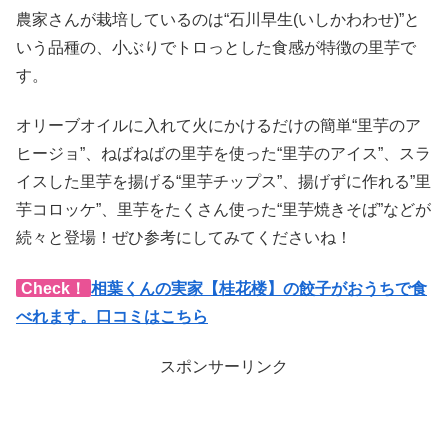
農家さんが栽培しているのは“石川早生(いしかわわせ)”と
いう品種の、小ぶりでトロっとした食感が特徴の里芋で
す。
オリーブオイルに入れて火にかけるだけの簡単“里芋のア
ヒージョ”、ねばねばの里芋を使った“里芋のアイス”、スラ
イスした里芋を揚げる“里芋チップス”、揚げずに作れる”里
芋コロッケ”、里芋をたくさん使った“里芋焼きそば”などが
続々と登場！ぜひ参考にしてみてくださいね！
Check！
相葉くんの実家【桂花楼】の餃子がおうちで食
べれます。口コミはこちら
スポンサーリンク