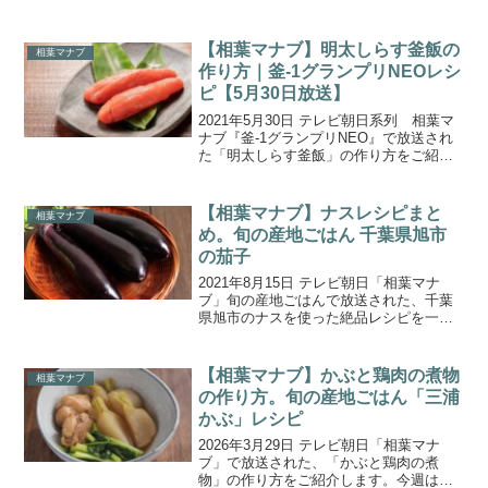
は、千葉県松戸市の『矢切ねぎ』です。
矢切ねぎは、収穫量が少なく「幻のネ
ギ」と呼ばれるほど貴重な食材。その太
【相葉マナブ】明太しらす釜飯の
相葉マナブ
さとやわらかさを活かし...
作り方｜釜-1グランプリNEOレシ
ピ【5月30日放送】
2021年5月30日 テレビ朝日系列 相葉マ
ナブ『釜-1グランプリNEO』で放送され
た「明太しらす釜飯」の作り方をご紹介
します。「釜-1グランプリNEO」のルー
ルは、視聴者さんが投稿した釜飯レシピ
から多数決で勝者が決められる勝ち抜き
【相葉マナブ】ナスレシピまと
相葉マナブ
戦で、暫...
め。旬の産地ごはん 千葉県旭市
の茄子
2021年8月15日 テレビ朝日「相葉マナ
ブ」旬の産地ごはんで放送された、千葉
県旭市のナスを使った絶品レシピを一覧
にまとめましたのでご紹介します。今回
の食材は、千葉県旭市の「ナス」！水分
を多く含み、料理するとトロトロになる
【相葉マナブ】かぶと鶏肉の煮物
相葉マナブ
夏のナスを使った絶...
の作り方。旬の産地ごはん「三浦
かぶ」レシピ
2026年3月29日 テレビ朝日「相葉マナ
ブ」で放送された、「かぶと鶏肉の煮
物」の作り方をご紹介します。今週は神