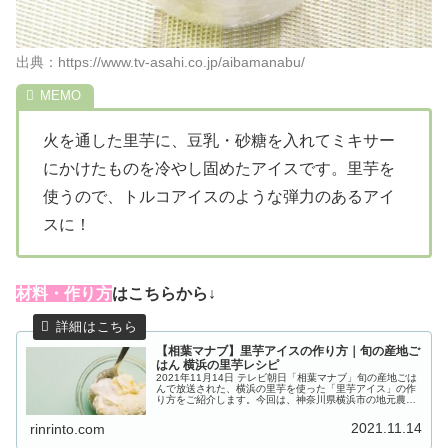
出典：https://www.tv-asahi.co.jp/aibamanabu/
火を通した里芋に、豆乳・砂糖を入れてミキサー
にかけたものを冷やし固めたアイスです。里芋を
使うので、トルコアイスのような弾力のあるアイ
スに！
材料・作り方
はこちらから↓
【相葉マナブ】里芋アイスの作り方｜旬の産地ご
はん 横浜の里芋レシピ
2021年11月14日 テレビ朝日「相葉マナブ」旬の産地ごは
んで放送された、横浜の里芋を使った「里芋アイス」の作
り方をご紹介します。今回は、神奈川県横浜市の地元農家
の奥様から“里芋”を使った絶品レシピを教わります。農家
さんが栽培しているのは...
2021.11.14
rinrinto.com