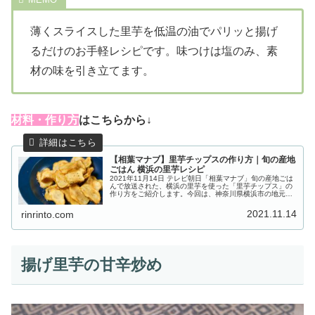
薄くスライスした里芋を低温の油でパリッと揚げ
るだけのお手軽レシピです。味つけは塩のみ、素
材の味を引き立てます。
材料・作り方
はこちらから↓
【相葉マナブ】里芋チップスの作り方｜旬の産地
ごはん 横浜の里芋レシピ
2021年11月14日 テレビ朝日「相葉マナブ」旬の産地ごは
んで放送された、横浜の里芋を使った「里芋チップス」の
作り方をご紹介します。今回は、神奈川県横浜市の地元農
家の奥様から“里芋”を使った絶品レシピを教わります。農
家さんが栽培しているの...
2021.11.14
rinrinto.com
揚げ里芋の甘辛炒め