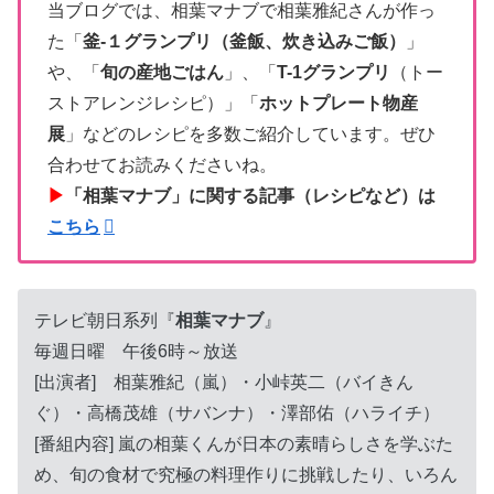
当ブログでは、相葉マナブで相葉雅紀さんが作っ
た「
釜-１グランプリ（釜飯、炊き込みご飯）
」
や、「
旬の産地ごはん
」、「
T-1グランプリ
（トー
ストアレンジレシピ）」「
ホットプレート物産
展
」などのレシピを多数ご紹介しています。ぜひ
合わせてお読みくださいね。
▶
「相葉マナブ」に関する記事（レシピなど）は
こちら
テレビ朝日系列『
相葉マナブ
』
毎週日曜 午後6時～放送
[出演者] 相葉雅紀（嵐）・小峠英二（バイきん
ぐ）・高橋茂雄（サバンナ）・澤部佑（ハライチ）
[番組内容] 嵐の相葉くんが日本の素晴らしさを学ぶた
め、旬の食材で究極の料理作りに挑戦したり、いろん