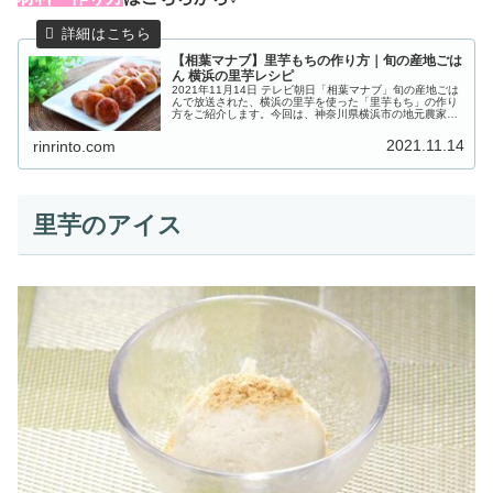
【相葉マナブ】里芋もちの作り方｜旬の産地ごは
ん 横浜の里芋レシピ
2021年11月14日 テレビ朝日「相葉マナブ」旬の産地ごは
んで放送された、横浜の里芋を使った「里芋もち」の作り
方をご紹介します。今回は、神奈川県横浜市の地元農家の
奥様から“里芋”を使った絶品レシピを教わります。農家さ
んが栽培しているのは“...
2021.11.14
rinrinto.com
里芋のアイス