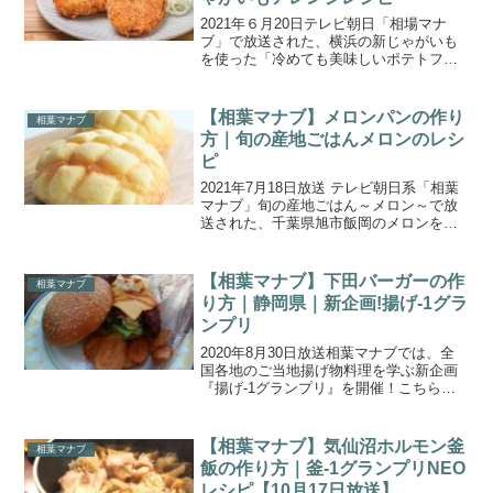
2021年６月20日テレビ朝日「相場マナ
ブ」で放送された、横浜の新じゃがいも
を使った「冷めても美味しいポテトフラ
イ」の作り方をご紹介します。今回
は、“旬の産地ごはん～横浜の新じゃがい
も～”。果肉は男爵よりも黄色くて甘みが
【相葉マナブ】メロンパンの作り
相葉マナブ
強く、加熱調理すると...
方｜旬の産地ごはんメロンのレシ
ピ
2021年7月18日放送 テレビ朝日系「相葉
マナブ」旬の産地ごはん～メロン～で放
送された、千葉県旭市飯岡のメロンを使
った「メロン入りメロンパン」の作り方
をご紹介します。今回の食材は飯岡を代
表する品種「タカミメロン」。千葉県旭
【相葉マナブ】下田バーガーの作
相葉マナブ
市飯岡を訪れ、地...
り方｜静岡県｜新企画!揚げ-1グラ
ンプリ
2020年8月30日放送相葉マナブでは、全
国各地のご当地揚げ物料理を学ぶ新企画
『揚げ-1グランプリ』を開催！こちらで
は、静岡県の金目鯛を揚げてバーガーに
した「下田バーガー」の作り方をご紹介
します。北海道からは「ホッケフラ
【相葉マナブ】気仙沼ホルモン釜
相葉マナブ
イ」、群馬県からは「...
飯の作り方｜釜-1グランプリNEO
レシピ【10月17日放送】