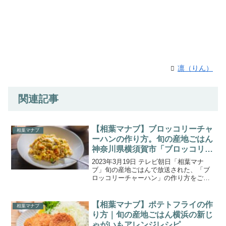
凛（りん）
関連記事
【相葉マナブ】ブロッコリーチャ
相葉マナブ
ーハンの作り方。旬の産地ごはん
神奈川県横須賀市「ブロッコリ
ー」
2023年3月19日 テレビ朝日「相葉マナ
ブ」旬の産地ごはんで放送された、「ブ
ロッコリーチャーハン」の作り方をご紹
介します。今回は、神奈川県横須賀市三
浦半島で栽培されている『ブロッコリ
ー』です。育てているブロッコリーは、
【相葉マナブ】ポテトフライの作
相葉マナブ
締まりが良く重量感が...
り方｜旬の産地ごはん横浜の新じ
ゃがいもアレンジレシピ