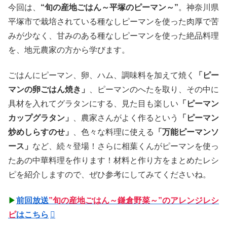
今回は、
“旬の産地ごはん～平塚のピーマン～”
。神奈川県
平塚市で栽培されている種なしピーマンを使った肉厚で苦
みが少なく、甘みのある種なしピーマンを使った絶品料理
を、地元農家の方から学びます。
ごはんにピーマン、卵、ハム、調味料を加えて焼く
「ピー
マンの卵ごはん焼き」
、ピーマンのへたを取り、その中に
具材を入れてグラタンにする、見た目も楽しい
「ピーマン
カップグラタン」
、農家さんがよく作るという
「ピーマン
炒めしらすのせ」
、色々な料理に使える
「万能ピーマンソ
ース」
など、続々登場！さらに相葉くんがピーマンを使っ
たあの中華料理を作ります！材料と作り方をまとめたレシ
ピを紹介しますので、ぜひ参考にしてみてくださいね。
▶
前回放送
”旬の産地ごはん～鎌倉野菜～”のアレンジレシ
ピ
はこちら