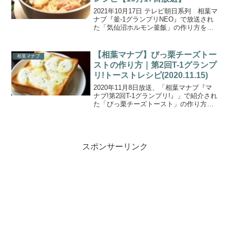
2021年10月17日 テレビ朝日系列 相葉マ
ナブ『釜-1グランプリNEO』で放送され
た「気仙沼ホルモン釜飯」の作り方をご
紹介します。「釜-1グランプリNEO」の
ルールは、視聴者さんが投稿した釜飯レ
シピから多数決で勝者が決められる勝ち
【相葉マナブ】びっ栗チーズトー
相葉マナブ
抜き戦...
ストの作り方｜第2回T-1グランプ
リ!トーストレシピ(2020.11.15)
2020年11月8日放送、「相葉マナブ『マ
ナブ!第2回T-1グランプリ!』」で紹介され
た「びっ栗チーズトースト」の作り方を
ご紹介します。第2回目となる『T-1グラ
ンプリ』では、視聴者さん投稿のトース
トレシピを食べ比べ、１番美味しかった
トース...
スポンサーリンク