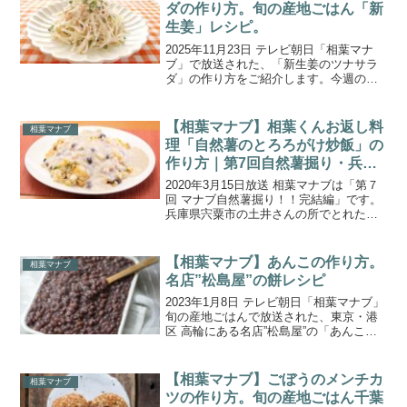
ため水はけが良く、...
ダの作り方。旬の産地ごはん「新
生姜」レシピ。
2025年11月23日 テレビ朝日「相葉マナ
ブ」で放送された、「新生姜のツナサラ
ダ」の作り方をご紹介します。今週の旬
の産地ごはんの食材は、千葉県山武市で
収穫される「生姜」です。農家さんが育
てているのは、“大生姜”という粒が大きい
【相葉マナブ】相葉くんお返し料
相葉マナブ
生姜です。み...
理「自然薯のとろろがけ炒飯」の
作り方｜第7回自然薯掘り・兵庫
県宍粟市（2020.3.15）
2020年3月15日放送 相葉マナブは「第７
回 マナブ自然薯掘り！！完結編」です。
兵庫県宍粟市の土井さんの所でとれた自
然薯を使い、地元の奥様方から自然薯を
使った数々のアレンジ料理を教えていた
だきました。こちらでは、相葉くんお手
【相葉マナブ】あんこの作り方。
相葉マナブ
製の”おかえし...
名店”松島屋”の餅レシピ
2023年1月8日 テレビ朝日「相葉マナブ」
旬の産地ごはんで放送された、東京・港
区 高輪にある名店”松島屋”の「あんこ
（あずきあん）」の作り方をご紹介しま
す。今回は、千葉県柏市の農家さんが作
る、お米の白さとコシの強さが特徴の“ヒ
【相葉マナブ】ごぼうのメンチカ
相葉マナブ
メノモチ”と...
ツの作り方。旬の産地ごはん千葉