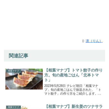
凛（りん）
関連記事
【相葉マナブ】トマト餃子の作り
相葉マナブ
方。旬の産地ごはん「北本トマ
ト」
2023年5月28日 テレビ朝日「相葉マナ
ブ」旬の産地ごはんで放送された、「ト
マト餃子」の作り方をご紹介します。今
回の食材は埼玉県北本市で栽培されてい
る『トマト』です。トマトの名産地とも
言われる北本市は、大宮台地の上にある
【相葉マナブ】新生姜のツナサラ
相葉マナブ