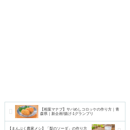
【相葉マナブ】サバめしコロッケの作り方｜青
森県｜新企画!揚げ-1グランプリ
【まんぷく農家メシ】「梨のソーダ」の作り方