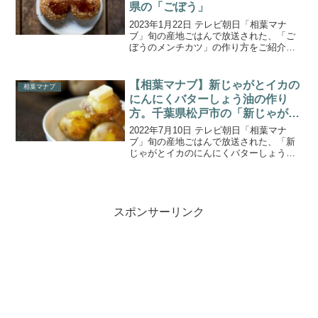
県の「ごぼう」
2023年1月22日 テレビ朝日「相葉マナ
ブ」旬の産地ごはんで放送された、「ご
ぼうのメンチカツ」の作り方をご紹介し
ます。今回は、千葉県千葉市で栽培され
ている『ごぼう』！白肌で肉質がやわら
かく、香り豊かな“柳川理想”という品種の
【相葉マナブ】新じゃがとイカの
相葉マナブ
ごぼうをゲスト...
にんにくバターしょう油の作り
方。千葉県松戸市の「新じゃがい
も」
2022年7月10日 テレビ朝日「相葉マナ
ブ」旬の産地ごはんで放送された、「新
じゃがとイカのにんにくバターしょう
油」の作り方をご紹介します。今回の食
材は、千葉県松戸市で栽培されている
『新じゃがいも』！「十勝こがね」「キ
タアカリ」「メークイン...
スポンサーリンク