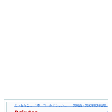
とうもろこし 1本 ゴールドラッシュ 『無農薬・無化学肥料栽培』