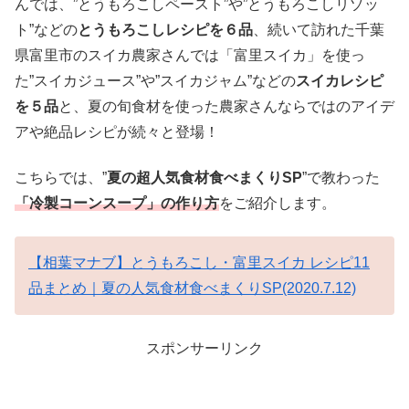
んでは、”とうもろこしペースト”や”とうもろこしリゾッ
ト”などの
とうもろこしレシピを６品
、続いて訪れた千葉
県富里市のスイカ農家さんでは「富里スイカ」を使っ
た”スイカジュース”や”スイカジャム”などの
スイカレシピ
を５品
と、夏の旬食材を使った農家さんならではのアイデ
アや絶品レシピが続々と登場！
こちらでは、”
夏の超人気食材食べまくりSP
”で教わった
「冷製コーンスープ」の作り方
をご紹介します。
【相葉マナブ】とうもろこし・富里スイカ レシピ11
品まとめ｜夏の人気食材食べまくりSP(2020.7.12)
スポンサーリンク