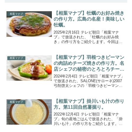
【相葉マナブ】牡蠣のお好み焼き
相葉マナブ
の作り方。広島の名産！美味しい
牡蠣。
2025年2月16日 テレビ朝日「相葉マナ
ブ」で放送された、「牡蠣のお好み焼
き」の作り方をご紹介します。今回は番
組初の“広島県”で美味しい牡蠣を獲って食
べ尽くす『広島の名産！美味しい牡蠣を
食べ尽くす』。広島県横島の豊かな海で
【相葉マナブ】羽根つきピーマン
相葉マナブ
育った大ぶりの牡...
の肉詰めチーズ焼きの作り方。名
店シェフの秘密のとろとろチーズ
レシピ！
2024年2月4日 テレビ朝日「相葉マナブ」
で放送された、SALONE(サローネ)2007
弓削啓太シェフの「羽根つきピーマンの
肉詰めチーズ焼き」の作り方をご紹介し
ます。今回は、名店のシェフの方々から
とっておきの“とろっとろのチーズ”レシ
【相葉マナブ】掛川いも汁の作り
相葉マナブ
ピ...
方。第11回自然薯掘り。
2022年12月4日 テレビ朝日「相葉マナ
ブ」旬の産地ごはんで放送された、「掛
川いも汁」の作り方をご紹介します。今
回は、初めての場所である静岡県掛川市