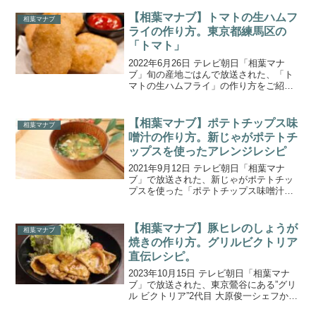
で、自然薯掘りに挑戦！掘った自然薯を
使って絶品料理にも挑戦！掛川市で昔か
【相葉マナブ】トマトの生ハムフ
相葉マナブ
ら食べられている家...
ライの作り方。東京都練馬区の
「トマト」
2022年6月26日 テレビ朝日「相葉マナ
ブ」旬の産地ごはんで放送された、「ト
マトの生ハムフライ」の作り方をご紹介
します。今回の食材は、東京都練馬区で
栽培されている『トマト』！大玉トマト
よりも少し小さい“フルティカ”という中玉
【相葉マナブ】ポテトチップス味
相葉マナブ
トマトと、甘み...
噌汁の作り方。新じゃがポテトチ
ップスを使ったアレンジレシピ
2021年9月12日 テレビ朝日「相葉マナ
ブ」で放送された、新じゃがポテトチッ
プスを使った「ポテトチップス味噌汁」
の作り方をご紹介します。今回の「マナ
ブ！〇〇博」のテーマは、”マナブ！秋の
北海道博”。北海道ならではの名産品を使
【相葉マナブ】豚ヒレのしょうが
相葉マナブ
った家庭でも簡...
焼きの作り方。グリルビクトリア
直伝レシピ。
2023年10月15日 テレビ朝日「相葉マナ
ブ」で放送された、東京鶯谷にある”グリ
ル ビクトリア”2代目 大原俊一シェフから
教わった「豚ヒレのしょうが焼き」の作