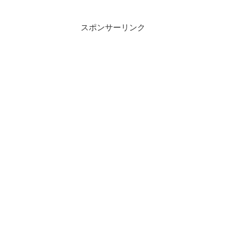
り方をご紹介します。今回は、名店のシ
ェフとっておきの“しょうが焼き”のレシピ
を教...
スポンサーリンク