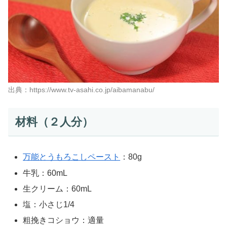
出典：https://www.tv-asahi.co.jp/aibamanabu/
材料（２人分）
万能とうもろこしペースト
：80g
牛乳：60mL
生クリーム：60mL
塩：小さじ1/4
粗挽きコショウ：適量