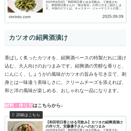
2025年9月9日「和田明日香とゆる宅飲み」で放送され
た、和田明日香さんの「焼き枝豆」の作り方をご紹介しま
す。今回のゲストは、キャスター・ジャーナリストの安藤
優子さん。安藤さんに振舞うのは、豆腐は切らずに丸ごと
一丁使い、豚バラ肉を包丁で叩い...
2025.09.09
rinrinto.com
カツオの紹興酒漬け
香ばしく炙ったカツオを、紹興酒ベースの特製だれに漬け
込む、大人向けのおつまみです。紹興酒の芳醇な香りと、
にんにく、しょうがの風味がカツオの旨みを引き立て、刺
身とは一味違う美味しさに。クリームチーズを添えれば、
和と洋の風味が楽しめる、おしゃれな一品になります。
材料・作り方
はこちらから↓
【和田明日香とゆる宅飲み】カツオの紹興酒漬け
の作り方。安藤優子さんへのおつまみ
2025年9月9日「和田明日香とゆる宅飲み」で放送され