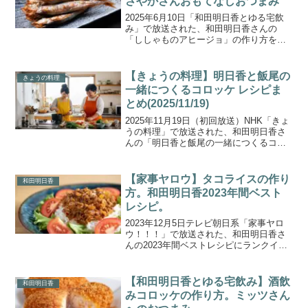
さやかさんおもてなしおつまみ
2025年6月10日「和田明日香とゆる宅飲
み」で放送された、和田明日香さんの
「ししゃものアヒージョ」の作り方をご
紹介します。トゥルトゥルのセクシーこ
んにゃくにコリコリ食材を合わせた新食
感レシピ、子持ちししゃもを洋風に！し
【きょうの料理】明日香と飯尾の
きょうの料理
しゃもの出汁とガーリ...
一緒につくるコロッケ レシピま
とめ(2025/11/19)
2025年11月19日（初回放送）NHK「きょ
うの料理」で放送された、和田明日香さ
んの「明日香と飯尾の一緒につくるコロ
ッケ」 放送回のレシピを一覧でご紹介し
ます。料理研究家・和田明日香さんと、
ずんの飯尾和樹さんのシリーズ「明日香
【家事ヤロウ】タコライスの作り
和田明日香
と飯尾の」。...
方。和田明日香2023年間ベスト
レシピ。
2023年12月5日テレビ朝日系「家事ヤロ
ウ！！！」で放送された、和田明日香さ
んの2023年間ベストレシピにランクイン
した「タコライス」の作り方をご紹介し
ます。和田明日香2023年間ベスト10レシ
ピを大発表！ 最強炙りなめろう、ワンパ
【和田明日香とゆる宅飲み】酒飲
和田明日香
ンで作...
みコロッケの作り方。ミッツさん