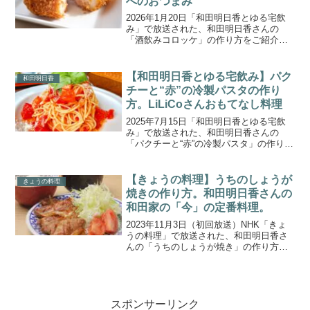
へのおつまみ
2026年1月20日「和田明日香とゆる宅飲
み」で放送された、和田明日香さんの
「酒飲みコロッケ」の作り方をご紹介し
ます。今回のゲストは、タレントで歌手
のミッツ・マングローブさん。振舞う料
理は、薄切り牛肉に味をしっかり入れた
【和田明日香とゆる宅飲み】パク
和田明日香
お酒が進むコロッケ、...
チーと“赤”の冷製パスタの作り
方。LiLiCoさんおもてなし料理
2025年7月15日「和田明日香とゆる宅飲
み」で放送された、和田明日香さんの
「パクチーと“赤”の冷製パスタ」の作り方
をご紹介します。
【きょうの料理】うちのしょうが
きょうの料理
焼きの作り方。和田明日香さんの
和田家の「今」の定番料理。
2023年11月3日（初回放送）NHK「きょ
うの料理」で放送された、和田明日香さ
んの「うちのしょうが焼き」の作り方を
ご紹介します。和田家の「今」の定番料
理を紹する「明日香と飯尾の定番料理は
今！」。手軽ながら、明日香さんのこだ
わりが詰まったレ...
スポンサーリンク