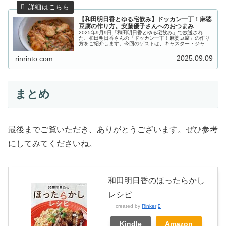
【和田明日香とゆる宅飲み】ドッカン一丁！麻婆
豆腐の作り方。安藤優子さんへのおつまみ
2025年9月9日「和田明日香とゆる宅飲み」で放送され
た、和田明日香さんの「ドッカン一丁！麻婆豆腐」の作り
方をご紹介します。今回のゲストは、キャスター・ジャー
ナリストの安藤優子さん。安藤さんに振舞うのは、豆腐は
切らずに丸ごと一丁使い、豚バラ...
2025.09.09
rinrinto.com
まとめ
最後までご覧いただき、ありがとうございます。ぜひ参考
にしてみてくださいね。
和田明日香のほったらかし
レシピ
created by
Rinker
Kindle
Amazon