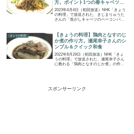
方。ポイント1つの春キャベツレ
シピ。
2023年4月4日（初回放送）NHK「きょう
の料理」で放送された、きじまりゅうた
さんの「焦がしキャベツのベーコンバタ
ーソース」の作り方をご紹介します。み
ずみずしくて、ふんわり柔らか！春キャ
ベツはフレッシュさと甘みが魅力です。
【きょうの料理】鶏肉となすのじ
きょうの料理
この時季ならでは...
か煮の作り方。瀬尾幸子さんのシ
ンプル＆クイック和食
2022年8月29日（初回放送）NHK「きょ
うの料理」で放送された、瀬尾幸子さん
に教わる「鶏肉となすのじか煮」の作り
方をご紹介します。残暑が続くいま、食
卓から秋の気分を先取りする、シンプル&
クイックな調理がうれしい手軽な和食を2
日間に渡って...
スポンサーリンク