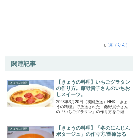
凛（りん）
関連記事
【きょうの料理】いちごグラタン
きょうの料理
の作り方。藤野貴子さんのいちお
しスイーツ。
2023年3月20日（初回放送）NHK「きょ
うの料理」で放送された、藤野貴子さん
の「いちごグラタン」の作り方をご紹介
します。今回の「いちおしスイーツ」
は、藤野貴子さんより旬のいちごを簡単
スイーツで楽しむアイデアを教わりま
【きょうの料理】「冬のにんじん
きょうの料理
す。プリンのような生...
ポタージュ」の作り方/栗原はる