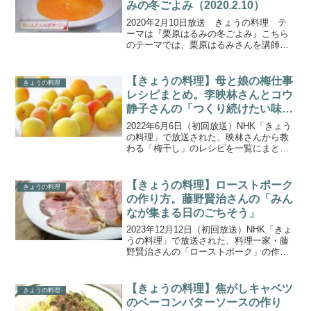
みの冬ごよみ（2020.2.10）
2020年2月10日放送 きょうの料理 テ
ーマは『栗原はるみの冬ごよみ』こちら
のテーマでは、栗原はるみさんを講師に
お迎えして、バレンタインのおもてなし
コース料理を２夜連続で教わります。１
日目は前菜です。「えびのマリネサラ
【きょうの料理】母と娘の梅仕事
きょうの料理
ダ」、「冬のにんじん...
レシピまとめ。李映林さんとコウ
静子さんの「つくり続けたい味
梅干し」
2022年6月6日（初回放送）NHK「きょう
の料理」で放送された、映林さんから教
わる「梅干し」のレシピを一覧にまとめ
ましたのでご紹介します。今回は、李映
林さんとコウ静子さんより、母と娘の梅
仕事 「つくり続けたい味 梅干し」を教わ
【きょうの料理】ローストポーク
きょうの料理
ります。日本...
の作り方。藤野賢治さんの「みん
なが集まる日のごちそう」
2023年12月12日（初回放送）NHK「きょ
うの料理」で放送された、料理一家・藤
野賢治さんの「ローストポーク」の作り
方をご紹介します。家族や友人と集まる
機会が増える年末年始。今回は、メイン
ディッシュからデザートまでバラエティ
【きょうの料理】焦がしキャベツ
きょうの料理
に富んだごちそ...
のベーコンバターソースの作り