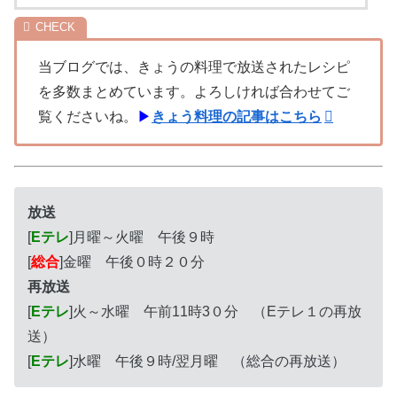
当ブログでは、きょうの料理で放送されたレシピ
を多数まとめています。よろしければ合わせてご
覧くださいね。
▶
きょう料理の記事はこちら
放送
[
Eテレ
]月曜～火曜 午後９時
[
総合
]金曜 午後０時２０分
再放送
[
Eテレ
]火～水曜 午前11時3０分 （Eテレ１の再放
送）
[
Eテレ
]水曜 午後９時/翌月曜 （総合の再放送）