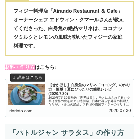
フィジー料理店「Airando Restaurant ＆ Cafe」
オーナーシェフ エドウィン・クマールさんが教え
てくださった、白身魚の絶品マリネは、ココナッ
ツミルクとレモンの風味が効いたフィジーの家庭
料理です。
材
料・作り方
はこちら↓
【せかほし】白身魚のマリネ「ココンダ」の作り
方・簡単！夏にぴったりの簡単レシピ
(2020.7.30)
2020年7月30日放送「世界は欲しいモノにあふれてる」今
回は世界の食をめぐる特別編。日本に暮らす外国の料理人
たちが、トルコの絶品ナス料理や南国フィジーのマリネな
ど、夏にぴったりの簡単レシピを教えてくれました。こち
2020.07.30
rinrinto.com
らでは、フィジー料理店「A...
「パトルジャン サラタス」の作り方