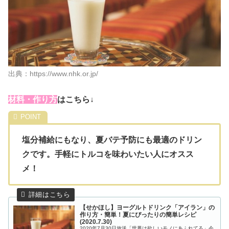
出典：https://www.nhk.or.jp/
材
料・作り方
はこちら↓
塩分補給にもなり、夏バテ予防にも最適のドリン
クです。手軽にトルコを味わいたい人にオスス
メ！
【せかほし】ヨーグルトドリンク「アイラン」の
作り方・簡単！夏にぴったりの簡単レシピ
(2020.7.30)
2020年7月30日放送「世界は欲しいモノにあふれてる」今