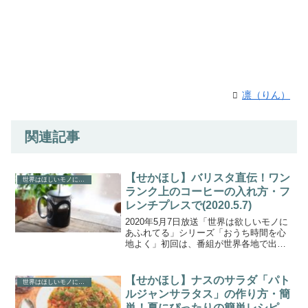
凛（りん）
関連記事
【せかほし】バリスタ直伝！ワン
世界はほしいモノにあふれてる
ランク上のコーヒーの入れ方・フ
レンチプレスで(2020.5.7)
2020年5月7日放送「世界は欲しいモノに
あふれてる」シリーズ「おうち時間を心
地よく」初回は、番組が世界各地で出会
った「癒しのテクニック」を特集！ジャ
パンバリスタチャンピオンシップ
（2011）で準優勝された齋藤久美子さん
【せかほし】ナスのサラダ「パト
世界はほしいモノにあふれてる
が登場し、自宅で簡単...
ルジャンサラタス」の作り方・簡
単！夏にぴったりの簡単レシピ