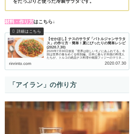
をたっぷりと使った冷製サラダです。
材
料・作り方
はこちら↓
【せかほし】ナスのサラダ「パトルジャンサラタ
ス」の作り方・簡単！夏にぴったりの簡単レシピ
(2020.7.30)
2020年7月30日放送「世界は欲しいモノにあふれてる」今
回は世界の食をめぐる特別編。日本に暮らす外国の料理人
たちが、トルコの絶品ナス料理や南国フィジーのマリネな
ど、夏にぴったりの簡単レシピを教えてくれました。こち
2020.07.30
rinrinto.com
らでは、ナスのサラダ 魔法...
「アイラン」の作り方