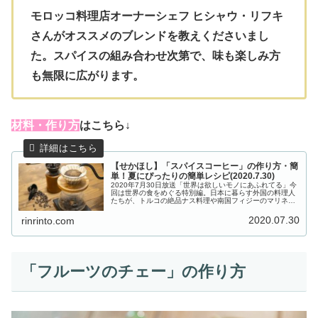
モロッコ料理店オーナーシェフ ヒシャウ・リフキ
さんがオススメのブレンドを教えくださいまし
た。スパイスの組み合わせ次第で、味も楽しみ方
も無限に広がります。
材
料・作り方
はこちら↓
【せかほし】「スパイスコーヒー」の作り方・簡
単！夏にぴったりの簡単レシピ(2020.7.30)
2020年7月30日放送「世界は欲しいモノにあふれてる」今
回は世界の食をめぐる特別編。日本に暮らす外国の料理人
たちが、トルコの絶品ナス料理や南国フィジーのマリネな
ど、夏にぴったりの簡単レシピを教えてくれました。こち
らでは、「スパイスコーヒー...
2020.07.30
rinrinto.com
「フルーツのチェー」の作り方