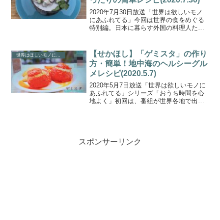
2020年7月30日放送「世界は欲しいモノ
にあふれてる」今回は世界の食をめぐる
特別編。日本に暮らす外国の料理人たち
が、トルコの絶品ナス料理や南国フィジ
ーのマリネなど、夏にぴったりの簡単レ
シピを教えてくれました。こちらでは、
【せかほし】「ゲミスタ」の作り
世界はほしいモノにあふれてる
フィジー料理店「A...
方・簡単！地中海のヘルシーグル
メレシピ(2020.5.7)
2020年5月7日放送「世界は欲しいモノに
あふれてる」シリーズ「おうち時間を心
地よく」初回は、番組が世界各地で出会
った「癒しのテクニック」を特集！こち
らでは、料理初心者でも簡単に作れる”地
中海のヘルシーグルメレシピ”「ゲミス
タ」の作り方につ...
スポンサーリンク