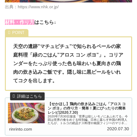
出典：https://www.nhk.or.jp/
材
料・作り方
はこちら↓
天空の遺跡”マチュピチュ”で知られるペールの家
庭料理「緑のごはん”アロス コン ポヨ”」。コリア
ンダーをたっぷり使った色も味わいも夏向きの鶏
肉の炊き込みご飯です。隠し味に黒ビールをいれ
てコクを出します。
【せかほし】鶏肉の炊き込みごはん「アロス コ
ン ポヨ」の作り方・簡単！夏にぴったりの簡単
レシピ(2020.7.30)
2020年7月30日放送「世界は欲しいモノにあふれてる」今
回は世界の食をめぐる特別編。日本に暮らす外国の料理人
たちが、トルコの絶品ナス料理や南国フィジーのマリネな
ど、夏にぴったりの簡単レシピを教えてくれました。こち
2020.07.30
rinrinto.com
らでは、鶏肉の炊き込みごは...