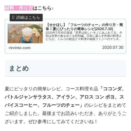
材
料・作り方
はこちら↓
【せかほし】「フルーツのチェー」の作り方・簡
単！夏にぴったりの簡単レシピ(2020.7.30)
2020年7月30日放送「世界は欲しいモノにあふれてる」今
回は世界の食をめぐる特別編。日本に暮らす外国の料理人
たちが、トルコの絶品ナス料理や南国フィジーのマリネな
ど、夏にぴったりの簡単レシピを教えてくれました。こち
らでは、ベトナム料理店オー...
2020.07.30
rinrinto.com
まとめ
夏にピッタリの簡単レシピ、コース料理６品
「ココンダ、
パトルジャンサラタス、アイラン、アロス コン ポヨ、ス
パイスコーヒー、フルーツのチェー」
のレシピをまとめて
ご紹介しました。最後までお読みいただき、ありがとうご
ざいます。ぜひ参考にしてみてくださいね！