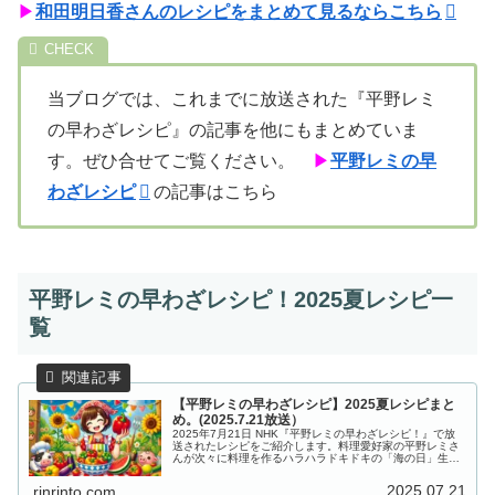
▶
和田明日香さんのレシピをまとめて見るならこちら
当ブログでは、これまでに放送された『平野レミ
の早わざレシピ』の記事を他にもまとめていま
す。ぜひ合せてご覧ください。
▶
平野レミの早
わざレシピ
の記事はこちら
平野レミの早わざレシピ！2025夏レシピ一
覧
【平野レミの早わざレシピ】2025夏レシピまと
め。(2025.7.21放送）
2025年7月21日 NHK『平野レミの早わざレシピ！』で放
送されたレシピをご紹介します。料理愛好家の平野レミさ
んが次々に料理を作るハラハラドキドキの「海の日」生放
送！今回も世間をザワつかせるびっくりレシピや、夏本番
を前に簡単！おいしい！楽...
2025.07.21
rinrinto.com