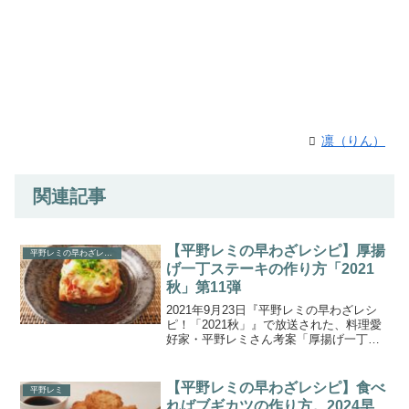
凛（りん）
関連記事
【平野レミの早わざレシピ】厚揚
平野レミの早わざレシピ
げ一丁ステーキの作り方「2021
秋」第11弾
2021年9月23日『平野レミの早わざレシ
ピ！「2021秋」』で放送された、料理愛
好家・平野レミさん考案「厚揚げ一丁ス
テーキ」の作り方をご紹介します。今回
で第11弾となる『平野レミの早わざレシ
ピ！「2021秋」』。料理愛好家の平野レ
【平野レミの早わざレシピ】食べ
平野レミ
ミさんが...
ればブギカツの作り方。2024早