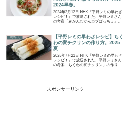
2024早春。
2024年2月12日 NHK『平野レミの早わざ
レシピ！』で放送された、平野レミさん
の考案「みかんむかんカブぱっちょ」の
作り方をご紹介します。料理愛好家の平
野レミさんが次々に料理を作るハラハラ
どきどきの生放送「平野レミの早わざレ
【平野レミの早わざレシピ】ちく
平野レミ
シピ！」。放送...
わの変チクリンの作り方。2025
夏
2025年7月21日 NHK『平野レミの早わざ
レシピ！』で放送された、平野レミさん
の考案「ちくわの変チクリン」の作り方
をご紹介します。料理愛好家の平野レミ
さんが次々に料理を作るハラハラドキド
キの「海の日」生放送！今回も世間をザ
ワつかせるびっ...
スポンサーリンク