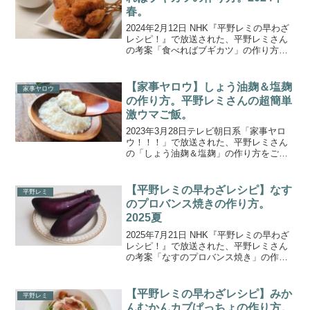
春。
2024年2月12日 NHK『平野レミの早わざ
レシピ！』で放送された、平野レミさん
の考案「食べればブギカツ」の作り方を
ご紹介します。料理愛好家の平野レミさ
んが次々に料理を作るハラハラどきどき
の生放送「平野レミの早わざレシ
【家事ヤロウ】しょう油麹＆塩麹
家事ヤロウ
ピ！」。放送開始から...
の作り方。平野レミさんの超簡単
激ウマご飯。
2023年3月28日テレビ朝日系「家事ヤロ
ウ！！！」で放送された、平野レミさん
の「しょう油麹＆塩麹」の作り方をご紹
介します。春の豪華３時間ＳＰ！平野レ
ミさん宅に家事ヤロウ３人が初潜入！レ
ミさんがオススメする10大調味料で超簡
【平野レミの早わざレシピ】なす
平野レミ
単激ウマご飯が大...
のプロバンス焼きの作り方。
2025夏
2025年7月21日 NHK『平野レミの早わざ
レシピ！』で放送された、平野レミさん
の考案「なすのプロバンス焼き」の作り
方をご紹介します。料理愛好家の平野レ
ミさんが次々に料理を作るハラハラドキ
ドキの「海の日」生放送！今回も世間を
【平野レミの早わざレシピ】みか
平野レミ
ザワつかせるび...
んむかんカブぱっちょの作り方。