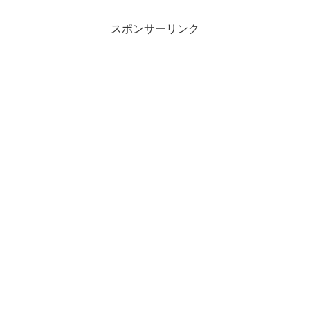
ます。東海地方で大人気のローカルスタ
ー、スーパーヒュ...
スポンサーリンク