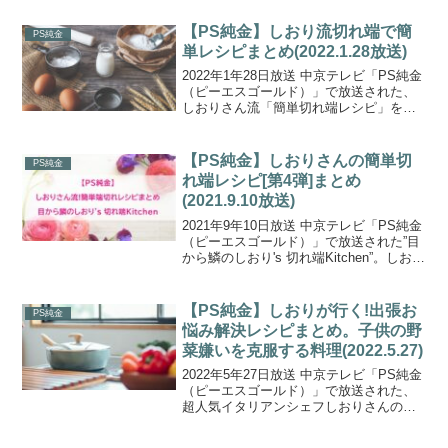
の作り方をご紹介します。名古屋市東区
にあるRistorante Va ...
【PS純金】しおり流切れ端で簡
PS純金
単レシピまとめ(2022.1.28放送)
2022年1年28日放送 中京テレビ「PS純金
（ピーエスゴールド）」で放送された、
しおりさん流「簡単切れ端レシピ」を一
覧にまとめましたのでご紹介します。名
古屋市東区にあるRistorante Va bene(リ
ストランテ ヴァベーネ)の店主...
【PS純金】しおりさんの簡単切
PS純金
れ端レシピ[第4弾]まとめ
(2021.9.10放送)
2021年9年10日放送 中京テレビ「PS純金
（ピーエスゴールド）」で放送された”目
から鱗のしおり's 切れ端Kitchen”。しおり
さん流「簡単切れ端レシピ」を一覧にま
とめましたので、ご紹介します。名古屋
市東区にあるRistorante ...
【PS純金】しおりが行く!出張お
PS純金
悩み解決レシピまとめ。子供の野
菜嫌いを克服する料理(2022.5.27)
2022年5年27日放送 中京テレビ「PS純金
（ピーエスゴールド）」で放送された、
超人気イタリアンシェフしおりさんの
「しおりが行く！出張お悩み解決・レシ
ピ」を一覧にまとめましたのでご紹介し