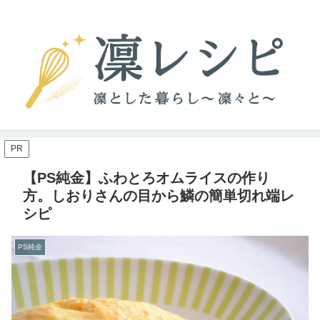
PR
【PS純金】ふわとろオムライスの作り
方。しおりさんの目から鱗の簡単切れ端レ
シピ
PS純金