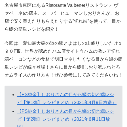
名古屋市東区にあるRistorante Va bene(リストランテ ヴ
ァベーネ)の店主、スーパーヒューマンしおりさんが、お
店で安く買えたりもらえたりする”切れ端”を使って、目か
ら鱗の簡単レシピを紹介！
今回は、愛知最大級の道の駅とよはしの山盛りしいたけ１
９０円⁉、世界が認めたハム店サイトウハムの激レア切れ
端ベーコンなどの食材で明日マネしたくなる目から鱗の簡
単レシピが続々登場！さらに目から鱗‼しおり流ふわとろ
オムライスの作り方も！ぜひ参考にしてみてくださいね！
【PS純金】しおりさんの目から鱗の切れ端レシ
ピ【第1弾】レシピまとめ（2021年4月9日放送）
【PS純金】しおりさんの目から鱗の切れ端レシ
ピ【第2弾】レシピまとめ（2021年6月11日放