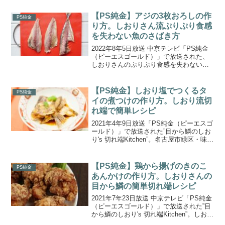
【PS純金】アジの3枚おろしの作
PS純金
り方。しおりさん流ぷりぷり食感
を失わない魚のさばき方
2022年8年5日放送 中京テレビ「PS純金
（ピーエスゴールド）」で放送された、
しおりさんのぷりぷり食感を失わない
「アジの3枚おろし」の作り方をご紹介し
ます。超人気イタリアンシェフで7月に出
版したレシピ本も大好評のしおりさん
【PS純金】しおり塩でつくるタ
PS純金
が、「魚のさばき...
イの煮つけの作り方。しおり流切
れ端で簡単レシピ
2021年4年9日放送「PS純金（ピーエスゴ
ールド）」で放送された”目から鱗のしお
り's 切れ端Kitchen”。名古屋市緑区・味福
でもらえる切れ端”サーモン・タイ・カン
パチのアラ”の中からタイのアラを使っ
た、しおりさん流「しおり塩でつくる...
【PS純金】鶏から揚げのきのこ
PS純金
あんかけの作り方。しおりさんの
目から鱗の簡単切れ端レシピ
2021年7年23日放送 中京テレビ「PS純金
（ピーエスゴールド）」で放送された”目
から鱗のしおり's 切れ端Kitchen”。しおり
さん流「鶏から揚げのきのこあんかけ」