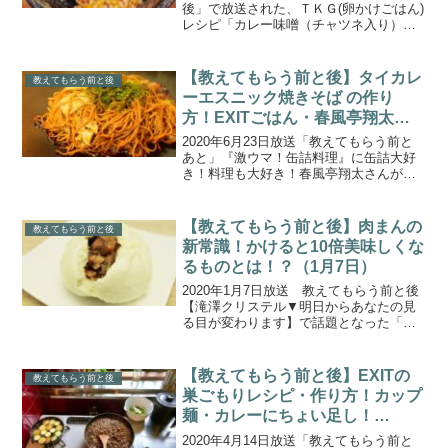
後」で放送された、ＴＫＧ(卵かけごはん)
レシピ「カレー味噌（チャツネ入り）卵
かけごはん」の作り方をご紹介します。
今回は、『プロ厳選ＢＥＳＴ５★進化す
るＴＫＧ』。いつものＴＫＧ(卵かけごは
【教えてもらう前と後】タイカレ
教えてもらう前と後
ん)にちょい...
ーエスニック焼きそば の作り
方！EXITごはん・春風亭翔太の
激ウマ缶詰料理(2020.6.23)
2020年6月23日放送「教えてもらう前と
あと」『激ウマ！缶詰料理』に缶詰大好
き！料理も大好き！春風亭翔太さんが出
演！今回のEXITごはんは春風亭翔太師匠
が缶詰を使った時短料理を披露してくれ
ました。こちらでは、「極上タイカレー
【教えてもらう前と後】肉まんの
教えてもらう前と後
エスニック焼き...
新常識！かけると10倍美味しくな
るものとは！？（1月7日）
2020年1月7日放送 教えてもらう前と後
【滝澤クリステル▼明日からあなたの見
る目が変わります】で話題となった「肉
まんの新常識」についてまとめます。冬
に食べたくなるほかほかの味覚といえ
ば、肉まん。食べたくなるのはどっち？
【教えてもらう前と後】EXITの
教えてもらう前と後
ということで、大阪「...
巣ごもりレシピ・作り方！カップ
麺・カレーにちょい足し！
(2020.4.14)
2020年4月14日放送「教えてもらう前と