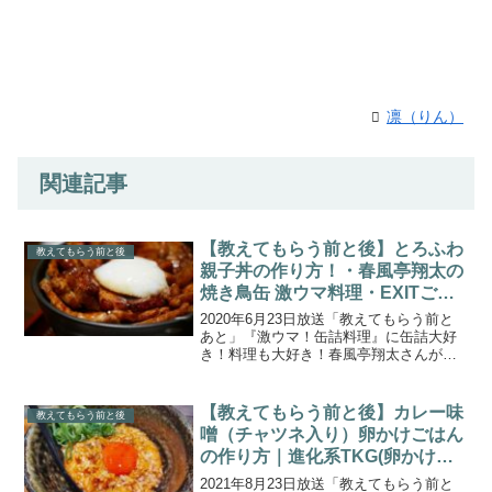
凛（りん）
関連記事
【教えてもらう前と後】とろふわ
教えてもらう前と後
親子丼の作り方！・春風亭翔太の
焼き鳥缶 激ウマ料理・EXITごは
ん(2020.6.23)
2020年6月23日放送「教えてもらう前と
あと」『激ウマ！缶詰料理』に缶詰大好
き！料理も大好き！春風亭翔太さんが出
演！今回のEXITごはんは春風亭翔太師匠
が缶詰を使った時短料理を披露してくれ
ました。こちらでは、焼き鳥缶を使って
【教えてもらう前と後】カレー味
教えてもらう前と後
２分でできる激...
噌（チャツネ入り）卵かけごはん
の作り方｜進化系TKG(卵かけご
はん)ちょい足しレシピ
2021年8月23日放送「教えてもらう前と