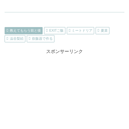
教えてもらう前と後
EXITご飯
ミートドリア
夏菜
澁谷梨絵
炊飯器で作る
スポンサーリンク