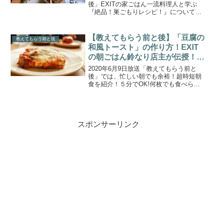
後」EXITの家ごはん一流料理人と学ぶ
『絶品！巣ごもりレシピ！』について取
り上げます。カップ麺・カレーなどの定
番保存食に”ある食材”をちょい足しするだ
けでできて超簡単！こちらでは、ミシュ
【教えてもらう前と後】「豆腐の
教えてもらう前と後
ラン一つ星を...
和風トースト」の作り方！EXIT
の朝ごはん鈴なり店主が伝授！
(2020.6.9)
2020年6月9日放送「教えてもらう前と
後」では、忙しい朝でも余裕！超時短朝
食を紹介！５分でOK!何枚でも食べられ
る和風トーストや、パリパリ触感の斬新
おにぎりなどをEXITがリポートします。
今回も教えてくれたのは、ミシュラン一
つ星を７年連続...
スポンサーリンク