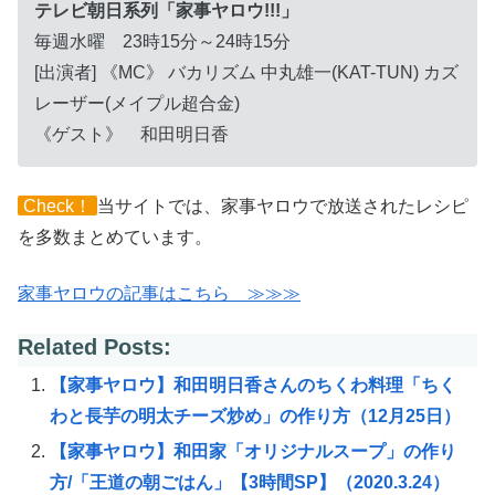
テレビ朝日系列「家事ヤロウ!!!」
毎週水曜 23時15分～24時15分
[出演者] 《MC》 バカリズム 中丸雄一(KAT-TUN) カズ
レーザー(メイプル超合金)
《ゲスト》 和田明日香
Check！
当サイトでは、家事ヤロウで放送されたレシピ
を多数まとめています。
家事ヤロウの記事はこちら ≫≫≫
Related Posts:
【家事ヤロウ】和田明日香さんのちくわ料理「ちく
わと長芋の明太チーズ炒め」の作り方（12月25日）
【家事ヤロウ】和田家「オリジナルスープ」の作り
方/「王道の朝ごはん」【3時間SP】（2020.3.24）