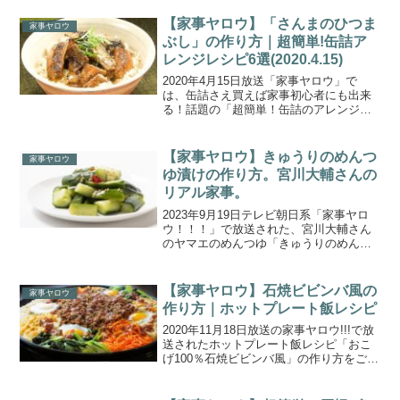
ランチさんが爆売れ中の冷凍うどんで、
ひと口キツネうどん＆ひと手間焼うど
【家事ヤロウ】「さんまのひつま
家事ヤロウ
ん！冷凍うどんで...
ぶし」の作り方｜超簡単!缶詰ア
レンジレシピ6選(2020.4.15)
2020年4月15日放送「家事ヤロウ」で
は、缶詰さえ買えば家事初心者にも出来
る！話題の「超簡単！缶詰のアレンジレ
シピ ６選」が登場しました！こちらで
は、さんまの蒲焼き缶詰を使った「さん
まのひつまぶし」のレシピをご紹介しま
【家事ヤロウ】きゅうりのめんつ
家事ヤロウ
す！【ごはんジャパン...
ゆ漬けの作り方。宮川大輔さんの
リアル家事。
2023年9月19日テレビ朝日系「家事ヤロ
ウ！！！」で放送された、宮川大輔さん
のヤマエのめんつゆ「きゅうりのめんつ
ゆ漬け」の作り方をご紹介します。オア
シズ光浦靖子のカナダ生活テレビ初公
開！＆博多華丸・大吉さんの絶品鶏すき
【家事ヤロウ】石焼ビビンバ風の
家事ヤロウ
鍋＆井上咲楽の塩麹を...
作り方｜ホットプレート飯レシピ
2020年11月18日放送の家事ヤロウ!!!で放
送されたホットプレート飯レシピ「おこ
げ100％石焼ビビンバ風」の作り方をご紹
介します。おうち時間が増加してバカ売
れしたホットプレートを使って、石焼ビ