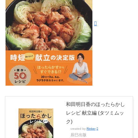
和田明日香のほったらかし
レシピ 献立編 (タツミムッ
ク)
created by
Rinker
辰巳出版