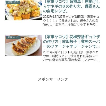
ビンバ風ご飯、豆乳だけで作れちゃう無
【家事ヤロウ】超簡単！厚揚げし
家事ヤロウ
限豆乳丼...
らすネギのせの作り方。優香さん
の自宅レシピ。
2022年12月27日テレビ朝日系「家事ヤロ
ウ！！！」で放送された、優香さんの自
宅めし「超簡単！厚揚げしらすネギの
せ」の作り方をご紹介します。年末総決
算！ダイソー＆セリア！２大100円ショッ
プの常連さんが選ぶ最強アイテム
【家事ヤロウ】花椒辣醤ギョウザ
家事ヤロウ
BEST10を大発表...
の作り方｜前田敦子｜業務スーパ
ーのファージャオラージャンでア
レンジレシピ
2021年9月21日 テレビ朝日系「家事ヤロ
ウ!!!３時間ＳＰ」で放送された業務スー
パーの爆売れ商品”花椒辣醤（ファージャ
オラージャン）”を使ったアレンジレシピ
「花椒辣醤ギョウザ」の作り方をご紹介
します。今回の3時間スペシャルは、勢い
が止ま...
スポンサーリンク