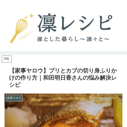
PR
【家事ヤロウ】ブリとカブの切り身ふりか
けの作り方｜和田明日香さんの悩み解決レ
シピ
家事ヤロウ