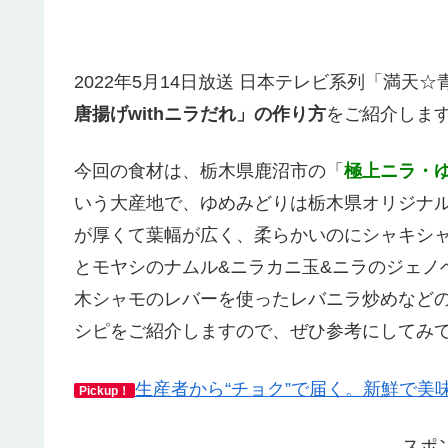
2022年5月14日放送 日本テレビ系列「満
唐揚げwithニラだれ」の作り方
をご紹介しま
今回の食材は、栃木県鹿沼市の「
極上ニラ・
いう大産地で、ゆめみどりは栃木県オリジナ
が厚くて葉幅が広く、柔らかいのにシャキシ
とモヤシのナムル&ニラカニ玉&ニラのジェノ
木シャモのレバーを使ったレバニラ炒めなど
シピをご紹介しますので、ぜひ参考にしてみ
生産者から“チョク”で届く。新鮮で美
Pickup！
スポ