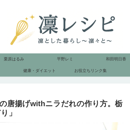
栗原はるみ
平野レミ
和田明日香
健康・ダイエット
お役立ちリンク集
唐揚げwithニラだれの作り方。栃
どり」