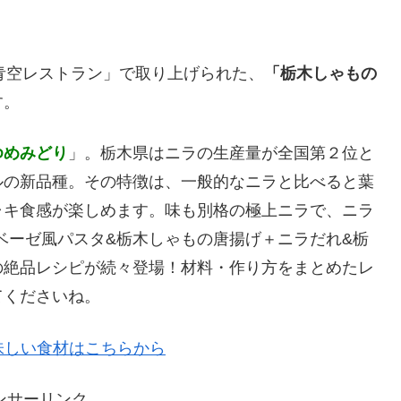
天☆青空レストラン」で取り上げられた、
「栃木しゃもの
す。
ゆめみどり
」。栃木県はニラの生産量が全国第２位と
ルの新品種。その特徴は、一般的なニラと比べると葉
ャキ食感が楽しめます。味も別格の極上ニラで、ニラ
ベーゼ風パスタ&栃木しゃもの唐揚げ＋ニラだれ&栃
の絶品レシピが続々登場！材料・作り方をまとめたレ
てくださいね。
味しい食材はこちらから
ンサーリンク