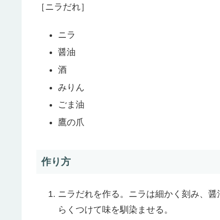
［ニラだれ］
ニラ
醤油
酒
みりん
ごま油
鷹の爪
作り方
ニラだれを作る。ニラは細かく刻み、醤
らくつけて味を馴染ませる。