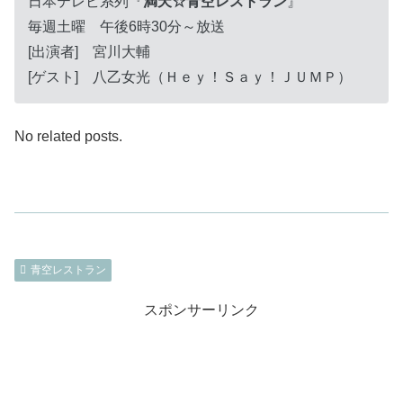
日本テレビ系列『
満天☆青空レストラン
』
毎週土曜 午後6時30分～放送
[出演者] 宮川大輔
[ゲスト] 八乙女光（Ｈｅｙ！Ｓａｙ！ＪＵＭＰ）
No related posts.
青空レストラン
スポンサーリンク