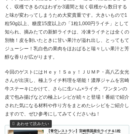
く、収穫できるのはわずか3週間と短く収穫から数日する
と味が変わってしまうため大変貴重です。大きいもので1
粒50g以上、糖度15度以上の「1粒1,000円ライチ」として
知られ、摘みたての新鮮ライチは、冷凍ライチとは全くの
別物！皮を剝いたときに甘い果汁が溢れ出し、とってもて
ジューシー！乳白色の果肉をほおばると瑞々しい果汁と芳
醇な香りが広がります。
今回のゲストにはＨｅｙ！Ｓａｙ！ＪＵＭＰ・高八乙女光
さんが出演し、極上ライチ料理を堪能！濃厚ジャムを宮崎
牛ステーキにかけて、さらに生ハム×ライチ、ワンタンの
皮で包み揚げなどの極上レシピが続々と登場！番組で紹介
された気になる材料や作り方をまとめたレシピをご紹介し
ますので、ぜひ参考にしてみてくださいね！
【青空レストラン】宮崎県国産生ライチ＆1粒