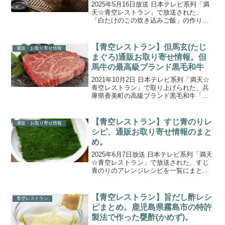
2025年5月16日放送 日本テレビ系列「満
天☆青空レストラン」で放送された、
「白たけのこの炊き込みご飯」の作り方
をまとめたレシピをご紹介します。今週
の食材は、千葉県大多喜町の「白たけの
こ」。ゲストの谷まりあさんと名人こだ
【青空レストラン】但馬玄(たじ
通販・お取り寄せ情報
わりの白たけのこ掘...
まぐろ)通販お取り寄せ情報。但
馬牛の最高級ブランド黒毛和牛
2021年10月2日 日本テレビ系列「満天☆
青空レストラン」で取り上げられた、兵
庫県香美町の高級ブランド黒毛和牛「但
馬玄（たじまぐろ）」の通販お取り寄せ
情報をご紹介します。今回の青空レスト
ランで紹介された食材は、兵庫県が誇る
【青空レストラン】すじ青のりレ
通販・お取り寄せ情報
和牛 但馬牛の最...
シピ、通販お取り寄せ情報のまと
め。
2025年6月7日放送 日本テレビ系列「満天
☆青空レストラン」で放送された、すじ
青のりのアレンジレシピを一覧にまとめ
たので、ご紹介します。今週の食材は高
知県の「すじ青のり」。収穫量が少なく
なった極上の「青のり」を、科学の力で
【青空レストラン】旨だし酢レシ
青空レストラン
蘇らせた、青のり...
ピまとめ。鹿児島県霧島市の特許
製法で作った甕酢(かめず)。