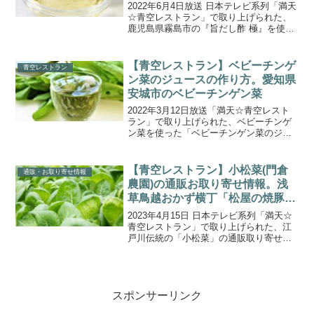
2022年6月4日放送 日本テレビ系列「満天
☆青空レストラン」で取り上げられた、
鹿児島県霧島市の『旨だし酢 極』を使っ
た絶品レシピを一覧にまとめてご紹介し
ます。今回の食材は、鹿児島県霧島市の
『旨だし酢 極』です。福山町伝統の甕壺
【青空レストラン】ベビーチンゲ
青空レストラン
露天醸造法(...
ン菜のジュースの作り方。愛知県
安城市のベビーチンゲン菜
2022年3月12日放送「満天☆青空レスト
ラン」で取り上げられた、ベビーチンゲ
ン菜を使った「ベビーチンゲン菜のジュ
ース」の作り方をご紹介します。今回の
食材は、愛知県安城市・大橋農園の『ベ
ビーチンゲン菜』です。一般的なサイズ
【青空レストラン】小松菜(門倉
通販・お取り寄せ情報
が23～25㎝ほど...
農園)の通販お取り寄せ情報。浅
草鳥越おかず横丁「松屋の焼豚」
も！
2023年4月15日 日本テレビ系列「満天☆
青空レストラン」で取り上げられた、江
戸川伝統の「小松菜」の通販取り寄せ情
報をご紹介します。今回の食材は、東京
都江戸川区の門倉農園で栽培されている
「小松菜」です。江戸川区は全国でも有
数の小松菜の生産...
スポンサーリンク