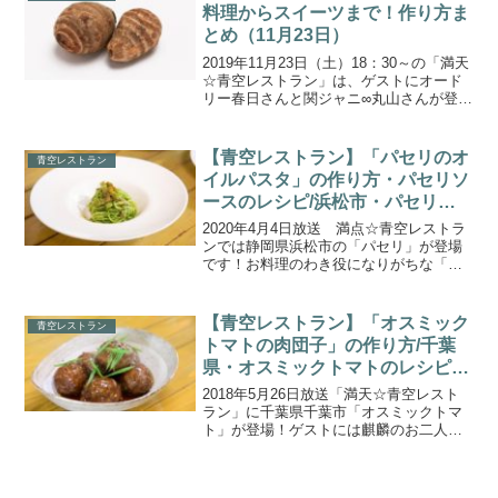
の数々を堪能しまし...
料理からスイーツまで！作り方ま
とめ（11月23日）
2019年11月23日（土）18：30～の「満天
☆青空レストラン」は、ゲストにオード
リー春日さんと関ジャニ∞丸山さんが登場
です！丸系八つ頭を使った郷土料理から
スイーツ、「煮ぼうとう」の作り方はこ
ちら！今回、宮川大輔さんがお邪魔した
【青空レストラン】「パセリのオ
青空レストラン
のは、埼玉...
イルパスタ」の作り方・パセリソ
ースのレシピ/浜松市・パセリの
レシピ（2020.4.4）
2020年4月4日放送 満点☆青空レストラ
ンでは静岡県浜松市の「パセリ」が登場
です！お料理のわき役になりがちな「パ
セリ」が今回の主役！ゲストにはコロコ
ロチキチキペッパーズのお二人をお迎え
し、パセリを使った絶品！アイデア料理
【青空レストラン】「オスミック
青空レストラン
の数々を堪能しまし...
トマトの肉団子」の作り方/千葉
県・オスミックトマトのレシピ
（2018.5.26）
2018年5月26日放送「満天☆青空レスト
ラン」に千葉県千葉市「オスミックトマ
ト」が登場！ゲストには麒麟のお二人を
お迎えし、酸味が少なく糖度１０の果物
のような甘さのオスミックトマト
（OSMIC TOMATO)を使った絶品トマト