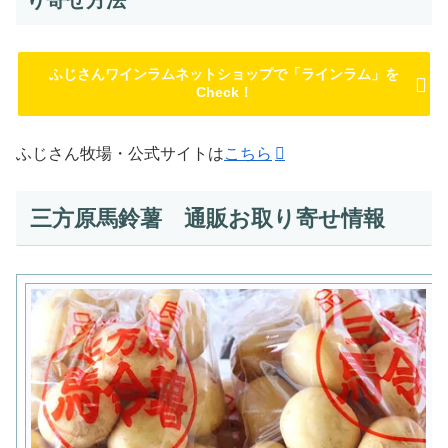
ふじさんワインラムネットショップで「ラインラム」を
Check！
ふじさん牧場・公式サイトは
こちら
三方原馬鈴薯 通販お取り寄せ情報
浜