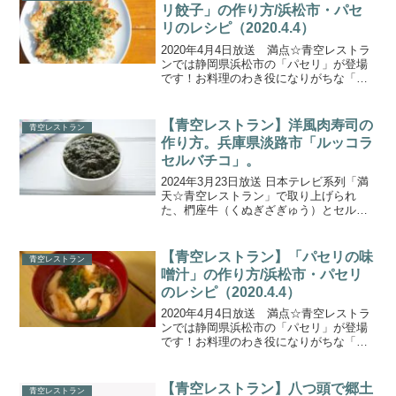
リ餃子」の作り方/浜松市・パセ
リのレシピ（2020.4.4）
2020年4月4日放送 満点☆青空レストラ
ンでは静岡県浜松市の「パセリ」が登場
です！お料理のわき役になりがちな「パ
セリ」が今回の主役！ゲストにはコロコ
ロチキチキペッパーズのお二人をお迎え
し、パセリを使った絶品！アイデア料理
【青空レストラン】洋風肉寿司の
青空レストラン
の数々を堪能しまし...
作り方。兵庫県淡路市「ルッコラ
セルバチコ」。
2024年3月23日放送 日本テレビ系列「満
天☆青空レストラン」で取り上げられ
た、椚座牛（くぬぎざぎゅう）とセルバ
チコソースを使って「洋風肉寿司」の作
り方をご紹介します。今回の食材は、兵
庫県淡路市の「ルッコラ・セルバチコ」
【青空レストラン】「パセリの味
青空レストラン
です。「苦味とコク...
噌汁」の作り方/浜松市・パセリ
のレシピ（2020.4.4）
2020年4月4日放送 満点☆青空レストラ
ンでは静岡県浜松市の「パセリ」が登場
です！お料理のわき役になりがちな「パ
セリ」が今回の主役！ゲストにはコロコ
ロチキチキペッパーズのお二人をお迎え
し、パセリを使った絶品！アイデア料理
【青空レストラン】八つ頭で郷土
青空レストラン