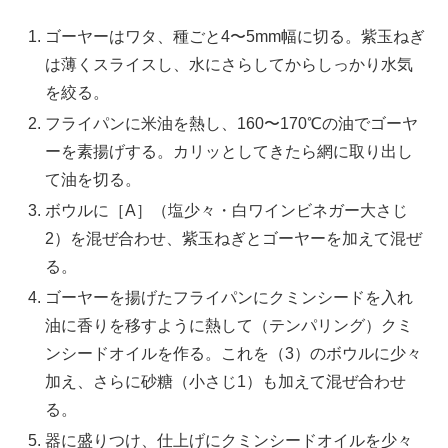
ゴーヤーはワタ、種ごと4〜5mm幅に切る。紫玉ねぎ
は薄くスライスし、水にさらしてからしっかり水気
を絞る。
フライパンに米油を熱し、160〜170℃の油でゴーヤ
ーを素揚げする。カリッとしてきたら網に取り出し
て油を切る。
ボウルに［A］（塩少々・白ワインビネガー大さじ
2）を混ぜ合わせ、紫玉ねぎとゴーヤーを加えて混ぜ
る。
ゴーヤーを揚げたフライパンにクミンシードを入れ
油に香りを移すように熱して（テンパリング）クミ
ンシードオイルを作る。これを（3）のボウルに少々
加え、さらに砂糖（小さじ1）も加えて混ぜ合わせ
る。
器に盛りつけ、仕上げにクミンシードオイルを少々