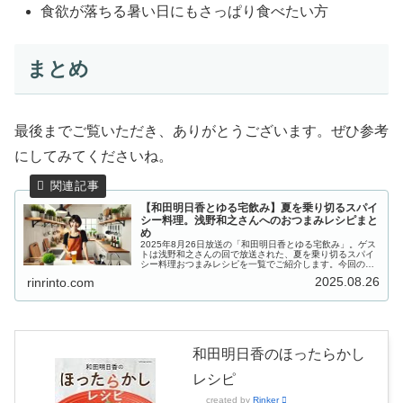
食欲が落ちる暑い日にもさっぱり食べたい方
まとめ
最後までご覧いただき、ありがとうございます。ぜひ参考
にしてみてくださいね。
【和田明日香とゆる宅飲み】夏を乗り切るスパイ
シー料理。浅野和之さんへのおつまみレシピまと
め
2025年8月26日放送の「和田明日香とゆる宅飲み」。ゲス
トは浅野和之さんの回で放送された、夏を乗り切るスパイ
シー料理おつまみレシピを一覧でご紹介します。今回のゲ
ストは、舞台にドラマに引っ張りだこのベテラン俳優・浅
2025.08.26
rinrinto.com
野和之さん。ゴーヤーを素揚...
和田明日香のほったらかし
レシピ
created by
Rinker