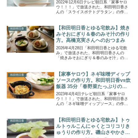
2022年12月6日テレビ朝日系「家事ヤロ
ウ！！！」で放送された、和田明日香さ
んの「スライスポテトグラタン」の作り
方をご紹介します。家事ヤロウのマドン
ナ、和田明日香さんが2022年総決算！初
心者でも作れる簡単激ウマ飯ベスト10を
【和田明日香とゆる宅飲み】焼き
和田明日香
大発表！子供...
みそおにぎり＆春のみそ汁の作り
方。高橋克実さんへのおつまみ
2026年4月28日「和田明日香とゆる宅飲
み」で放送された、和田明日香さんの
「焼きみそおにぎり＆春のみそ汁」の作
り方をご紹介します。今回のゲストは、
俳優の高橋克実さん。振舞う料理は、カ
リカリに揚げたじゃことクレソンを合わ
【家事ヤロウ】ネギ味噌ディップ
和田明日香
せた栃尾油揚げ、黒酢...
ソースの作り方。和田明日香vs炊
飯器 35分「春野菜たっぷりの簡
単おかず」
2023年4月4日テレビ朝日系「家事ヤロ
ウ！！！」で放送された、和田明日香さ
んの「ネギ味噌ディップソース」の作り
方をご紹介します。家事ヤロウのマドン
ナ 料理研究家の和田明日香さんが、炊飯
器の早炊き機能でご飯が炊けるまでの35
【和田明日香とゆる宅飲み】トゥ
和田明日香
分の間に絶品おか...
ルトゥルこんにゃくとコリコリき
ゅうりの作り方。磯山さやかさん