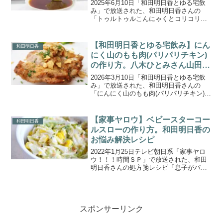
おもてなしおつまみ
2025年6月10日「和田明日香とゆる宅飲
み」で放送された、和田明日香さんの
「トゥルトゥルこんにゃくとコリコリき
ゅうり」の作り方をご紹介します。トゥ
ルトゥルのセクシーこんにゃくにコリコ
リ食材を合わせた新食感レシピ、子持ち
【和田明日香とゆる宅飲み】にん
和田明日香
ししゃもを洋風に！し...
にく山のもも肉(パリパリチキン)
の作り方。八木ひとみさん山田幸
美さんへのおつまみ
2026年3月10日「和田明日香とゆる宅飲
み」で放送された、和田明日香さんの
「にんにく山のもも肉(パリパリチキン)」
の作り方をご紹介します。今回のゲスト
は、朝と夜の経済ニュース番組を担う八
木ひとみさんと山田幸美さん。振舞う料
【家事ヤロウ】ベビースターコー
和田明日香
理は、小松菜が主...
ルスローの作り方。和田明日香の
お悩み解決レシピ
2022年1月25日テレビ朝日系「家事ヤロ
ウ！！！時間ＳＰ」で放送された、和田
明日香さんの処方箋レシピ「息子がパク
パク食べる激うま野菜・ベビースターコ
ールスロー（サラダ）」の作り方をご紹
介します。家事ヤロウのマドンナ的存
在、料理研究家の和田...
スポンサーリンク