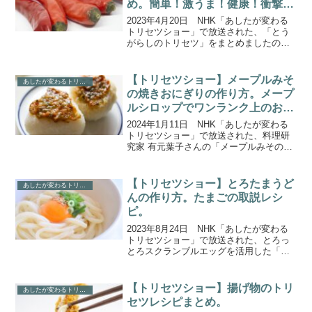
め。簡単！激うま！健康！衝撃の
真実SP。
2023年4月20日 NHK「あしたが変わる
トリセツショー」で放送された、「とう
がらしのトリセツ」をまとめましたの
で、ご紹介します。今回は「とうがら
し」の“激辛”ではない、知られざる魅力に
せまる「一味とうがらしのトリセツ」。
【トリセツショー】メープルみそ
あしたが変わるトリセツショー
棚の奥に眠る一味...
の焼きおにぎりの作り方。メープ
ルシロップでワンランク上のおも
てなしレシピ。
2024年1月11日 NHK「あしたが変わる
トリセツショー」で放送された、料理研
究家 有元葉子さんの「メープルみその焼
きおにぎり」の作り方をご紹介します。
今回は、食卓激変の驚異の力『メープル
シロップの取説』です。メープルシロッ
【トリセツショー】とろたまうど
あしたが変わるトリセツショー
プ驚異の“ひと...
んの作り方。たまごの取説レシ
ピ。
2023年8月24日 NHK「あしたが変わる
トリセツショー」で放送された、とろっ
とろスクランブルエッグを活用した「と
ろたまうどん」の作り方をご紹介しま
す。今回は「たまごのトリセツ」。家に
よくあるアレをちょい足しするだけ！卵
【トリセツショー】揚げ物のトリ
あしたが変わるトリセツショー
焼きやオムライス、...
セツレシピまとめ。