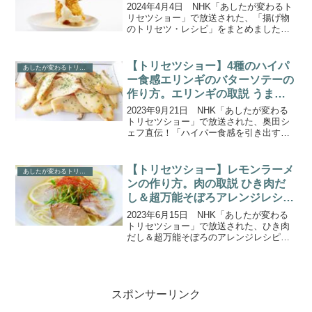
2024年4月4日 NHK「あしたが変わるト
リセツショー」で放送された、「揚げ物
のトリセツ・レシピ」をまとめましたの
で、ご紹介します。今回は、「揚げ物」
のトリセツです。ご家庭の揚げ物がもっ
と楽に！もっとおいしくなる2つの超簡単
【トリセツショー】4種のハイパ
あしたが変わるトリセツショー
ワザを伝授！て...
ー食感エリンギのバターソテーの
作り方。エリンギの取説 うまみ
噴出の衝撃技＆4種の食感技！
2023年9月21日 NHK「あしたが変わる
トリセツショー」で放送された、奥田シ
ェフ直伝！「ハイパー食感を引き出すエ
リンギ４種の切り方」と、「４種のハイ
パー食感エリンギのバターソテー」の作
り方をご紹介します。今回は、うまみと
【トリセツショー】レモンラーメ
あしたが変わるトリセツショー
食感が魅力の「エ...
ンの作り方。肉の取説 ひき肉だ
し＆超万能そぼろアレンジレシ
ピ。
2023年6月15日 NHK「あしたが変わる
トリセツショー」で放送された、ひき肉
だし＆超万能そぼろのアレンジレシピ
「レモンラーメン」の作り方をご紹介し
ます。今回は、「肉のトリセツ」！うま
みは肉汁の７倍なのに油は10分の1！肉汁
を超える幻の“...
スポンサーリンク