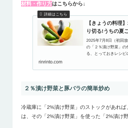
材料・作り方
はこちらから↓
【きょうの料理】
り切る!うちの夏
2025年7月8日（初
の「２％漬け野菜」の
る、とっておきレシピ
のは、つくりおき...
rinrinto.com
２％漬け野菜と豚バラの簡単炒め
冷蔵庫に「2%漬け野菜」のストックがあれば
は、その「2%漬け野菜」を使った「2%漬け