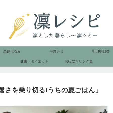
栗原はるみ
平野レミ
和田明日香
健康・ダイエット
お役立ちリンク集
暑さを乗り切る!うちの夏ごはん」