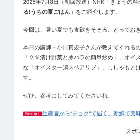
2025年7月8日（初回放送）NHK「きょうの
る!うちの夏ごはん」
をご紹介します。
今回は、暑い夏でも食欲をそそる、とっておき
本日の講師・小田真規子さんが教えてくれる
「２％漬け野菜と豚バラの簡単炒め」、オイ
な「オイスター鶏スペアリブ」、ししゃもと
す。
ぜひ、参考にしてみてくださいね。
生産者から“チョク”で届く。新鮮で美
Pickup！
スポ