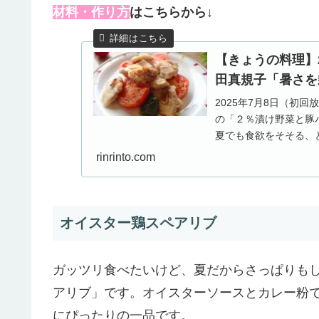
材料・作り方
はこちらから↓
【きょうの料理】
田真規子「暑さを
2025年7月8日（初
の「２％漬け野菜と豚
夏でも食欲をそそる、
んが教えてくれ...
rinrinto.com
オイスター鶏スペアリブ
ガッツリ食べたいけど、夏だからさっぱりも
アリブ」です。オイスターソースとカレー粉
にぴったりの一品です。