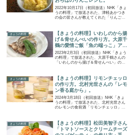
おらほのりんごレシピ。
2022年10月17日（初回放送）NHK「きょ
うの料理」で放送された、津軽あかつき
の会の皆さんが教えてくれた「りんごき
んとん」の作り方をご紹介します。青森
県弘前市は日本一のりんご王国。産地な
らではのレシピを教えてくれるのは、地
【きょうの料理】いわしのから揚
きょうの料理
元の女性グルー...
げ＆骨せんべいの作り方。大原千
鶴の愛情ご飯「魚の端っこ」アイ
デアレシピ。
2023年2月3日（初回放送）NHK「きょう
の料理」で放送された、大原千鶴さんの
「いわしのから揚げ＆骨せんべい」の作
り方をご紹介します。今回の「大原千鶴
の愛情ごはん」は、「魚の端っこ」に注
目し、アラ・血合い・皮・骨など、ふだ
【きょうの料理】リモンチェッロ
きょうの料理
んは捨てがちな部...
の作り方。北村光世さんの「レモ
ン香る庭から」。
2024年3月18日（初回放送）NHK「きょ
うの料理」で放送された、北村光世さん
のレモンの食前酒「リモンチェッロ」の
作り方をご紹介します。自宅でハーブを
育てる暮らしを楽しむ、食文化研究家の
北村光世さんの「レモン香る庭から」。
【きょうの料理】松田美智子さん
きょうの料理
今回は、植物の香...
「トマトソースとクリームチーズ