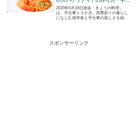
のスパゲッティ」の作り方・手仕
事12か月(2020.5.18)
2020年5月18日放送「きょうの料理」
は、手仕事１２か月。四季折々の暮らし
になじむ保存食と手仕事の楽しさを紹介
するシリーズです。5月は、理にかなった
調理法で旬の素材のおいしさを閉じ込め
る保存食のレシピには特に定評のある松
田美智子さんから、...
スポンサーリンク