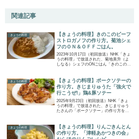
関連記事
【きょうの料理】きのこのビーフ
きょうの料理
ストロガノフの作り方。菊池シェ
フのＯＮ＆ＯＦＦごはん。
2023年10月17日（初回放送）NHK「きょ
うの料理」で放送された、菊地美升（よ
しなる）シェフのONごはん「きのこのビ
ーフストロガノフ」の作り方をご紹介し
ます。一流シェフが、家庭で楽しめる
「プロの味」と気取らない「ふだんの
【きょうの料理】ポークソテーの
きょうの料理
味」を直伝するシ...
作り方。きじまりゅうた「強火で
行こうぜ!」鶏&豚ソテー
2025年9月23日（初回放送）NHK「きょ
うの料理」で放送された、きじまりゅう
たさんの「ポークソテー」の作り方をご
紹介します。今回のテーマは「強火で行
こうぜ!」 トリコになるトンだうまさ!鶏&
豚ソテー。きじまりゅうたさんが、食欲
【きょうの料理】りんごきんとん
きょうの料理
の秋にピッ...
の作り方。「津軽あかつきの会」