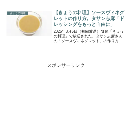
キ」の作り方をご紹介します。今月のテ
ーマは「シフォンケーキ」。ムラヨシさ
んがこだわったのは、卵の卵の味わいを
【きょうの料理】ソースヴィネグ
きょうの料理
しっかり楽しめるた...
レットの作り方。タサン志麻「ド
レッシングをもっと自由に」
2025年8月6日（初回放送）NHK「きょう
の料理」で放送された、タサン志麻さん
の「ソースヴィネグレット」の作り方を
ご紹介します。今回は年4回の人気シリー
ズ「タサン志麻の小さな台所」 。サラダ
だけではなく、色々な料理に合わせて楽
しむドレッシ...
スポンサーリンク