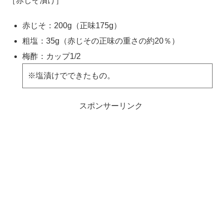
［赤じそ漬け］
赤じそ：200g（正味175g）
粗塩：35g（赤じその正味の重さの約20％）
梅酢：カップ1/2
※塩漬けでできたもの。
スポンサーリンク