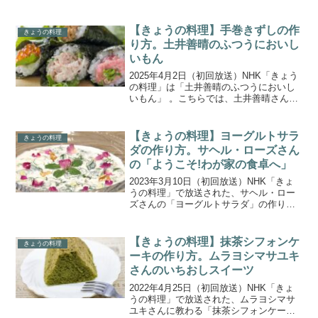
の作り方をご紹介します。平野レミさん
を義理の母に持つ、料理研究家の和田明
日香さんが、カルシウムや良質なタンパ
【きょうの料理】手巻きずしの作
きょうの料理
クしつなど、...
り方。土井善晴のふつうにおいし
いもん
2025年4月2日（初回放送）NHK「きょう
の料理」は「土井善晴のふつうにおいし
いもん」 。こちらでは、土井善晴さんの
「手巻きずし」の作り方をご紹介しま
す。春の訪れとともに楽しみたい「手巻
きずし」。特別な食材でなくても、おい
【きょうの料理】ヨーグルトサラ
きょうの料理
しい酢飯と身近な...
ダの作り方。サヘル・ローズさん
の「ようこそ!わが家の食卓へ」
2023年3月10日（初回放送）NHK「きょ
うの料理」で放送された、サヘル・ロー
ズさんの「ヨーグルトサラダ」の作り方
をご紹介します。イラン出身の俳優 サヘ
ル・ローズさんの「ようこそ!わが家の食
卓へ」 。日本でも入手しやすいなすやそ
【きょうの料理】抹茶シフォンケ
きょうの料理
ら豆などの...
ーキの作り方。ムラヨシマサユキ
さんのいちおしスイーツ
2022年4月25日（初回放送）NHK「きょ
うの料理」で放送された、ムラヨシマサ
ユキさんに教わる「抹茶シフォンケー