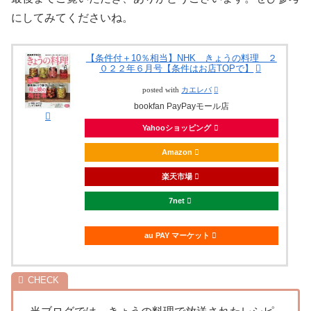
にしてみてくださいね。
【条件付＋10％相当】NHK きょうの料理 ２
０２２年６月号【条件はお店TOPで】
posted with
カエレバ
bookfan PayPayモール店
Yahooショッピング
Amazon
楽天市場
7net
au PAY マーケット