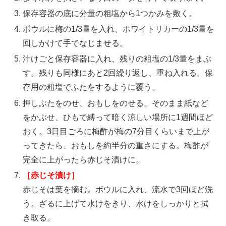
保存容器の底に分量の粗塩から1つかみを敷く。
ボウルに梅の1/3量を入れ、ホワイトリカーの1/3量を
回しかけて手でなじませる。
汁けごと保存容器に入れ、残りの粗塩の1/3量をまぶ
す。残りも同様にあと2回繰り返し、重ね入れる。保
存用の粗塩でふたをするように覆う。
押しぶたをのせ、おもしをのせる。そのまま紙など
をかぶせ、ひもで縛って暗く涼しい場所に1週間ほど
おく。3日目ごろに梅酢が梅の7分目くらいまで上が
ってきたら、おもしを約半分の重さにする。梅酢が
完全に上がったら赤じそ漬けに。
［赤じそ漬け］
赤じそは葉を摘む。ボウルに入れ、流水で3回ほど洗
う。ざるに上げて水けをきり、水けをしっかりと拭
き取る。