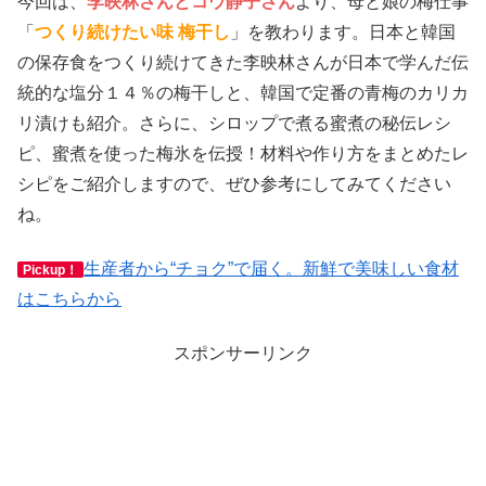
今回は、
李映林さんとコウ静子さん
より、母と娘の梅仕事
「
つくり続けたい味 梅干し
」を教わります。日本と韓国
の保存食をつくり続けてきた李映林さんが日本で学んだ伝
統的な塩分１４％の梅干しと、韓国で定番の青梅のカリカ
リ漬けも紹介。さらに、シロップで煮る蜜煮の秘伝レシ
ピ、蜜煮を使った梅氷を伝授！材料や作り方をまとめたレ
シピをご紹介しますので、ぜひ参考にしてみてください
ね。
生産者から“チョク”で届く。新鮮で美味しい食材
Pickup！
はこちらから
スポンサーリンク