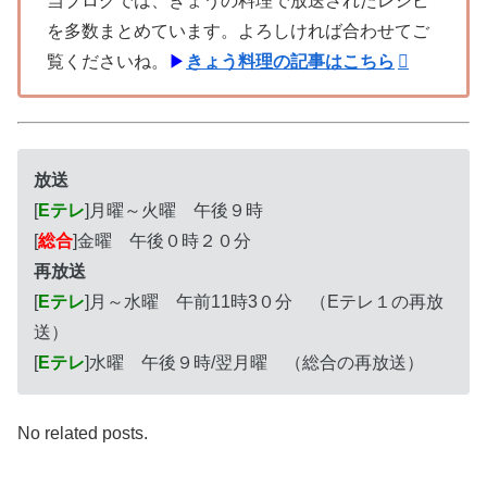
当ブログでは、きょうの料理で放送されたレシピ
を多数まとめています。よろしければ合わせてご
覧くださいね。
▶
きょう料理の記事はこちら
放送
[
Eテレ
]月曜～火曜 午後９時
[
総合
]金曜 午後０時２０分
再放送
[
Eテレ
]月～水曜 午前11時3０分 （Eテレ１の再放
送）
[
Eテレ
]水曜 午後９時/翌月曜 （総合の再放送）
No related posts.