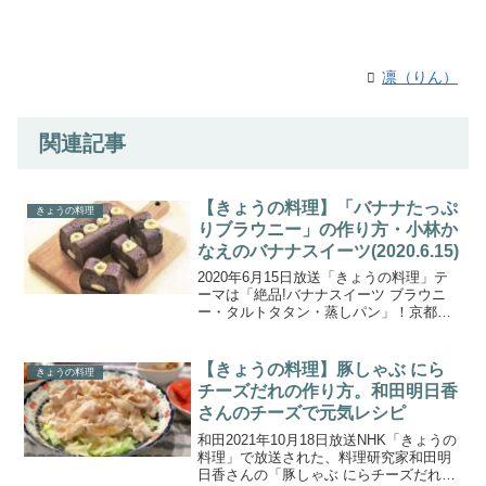
凛（りん）
関連記事
【きょうの料理】「バナナたっぷ
きょうの料理
りブラウニー」の作り方・小林か
なえのバナナスイーツ(2020.6.15)
2020年6月15日放送「きょうの料理」テ
ーマは「絶品!バナナスイーツ ブラウニ
ー・タルトタタン・蒸しパン」！京都の
洋菓子研究家・小林かなえさんが思い立
ったらすぐできる「絶品！バナナスイー
ツ」を伝授。チョコとバナナが相性抜群
【きょうの料理】豚しゃぶ にら
きょうの料理
の「ブラウニー」...
チーズだれの作り方。和田明日香
さんのチーズで元気レシピ
和田2021年10月18日放送NHK「きょうの
料理」で放送された、料理研究家和田明
日香さんの「豚しゃぶ にらチーズだれ」