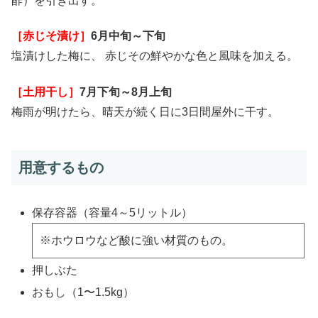
酢）を引き出す。
［赤じそ漬け］
6月中旬～下旬
塩漬けした梅に、 赤じその鮮やかな色と風味を加える。
［土用干し］
7月下旬～8月上旬
梅雨が明けたら、晴天が続く日に3日間屋外に干す。
用意するもの
保存容器（容量4～5リットル）
※ホウロウなど酸に強い材質のもの。
押しぶた
おもし（1〜1.5kg）