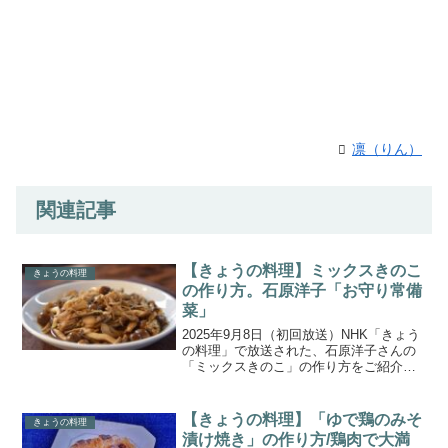
凛（りん）
関連記事
【きょうの料理】ミックスきのこ
きょうの料理
の作り方。石原洋子「お守り常備
菜」
2025年9月8日（初回放送）NHK「きょう
の料理」で放送された、石原洋子さんの
「ミックスきのこ」の作り方をご紹介し
ます。忙しい毎日でも無理なく続く毎日
のごはんを提案する2日間「無理なく続
く!わが家の元気ごはん」 。1日目の講師
【きょうの料理】「ゆで鶏のみそ
きょうの料理
石原洋子さ...
漬け焼き」の作り方/鶏肉で大満