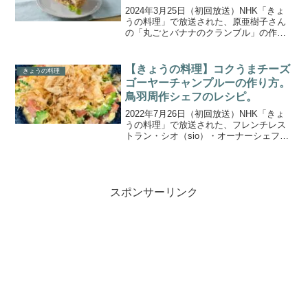
2024年3月25日（初回放送）NHK「きょ
うの料理」で放送された、原亜樹子さん
の「丸ごとバナナのクランブル」の作り
方をご紹介します。今回は、長年アメリ
カ菓子の研究をしつくりやすいレシピを
研究している原亜樹子さんの「おやつの
【きょうの料理】コクうまチーズ
きょうの料理
じかん」。特別な...
ゴーヤーチャンプルーの作り方。
鳥羽周作シェフのレシピ。
2022年7月26日（初回放送）NHK「きょ
うの料理」で放送された、フレンチレス
トラン・シオ（sio）・オーナーシェフの
鳥羽周作さんより教わる「コクうまチー
ズゴーヤーチャンプルー」の作り方をご
紹介します。料理界きっての熱き男・鳥
羽周作シェフ...
スポンサーリンク