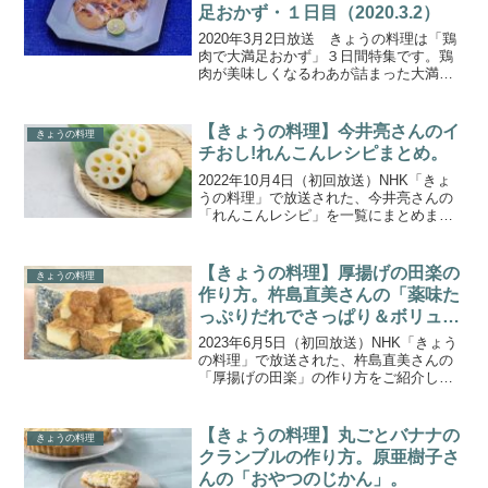
足おかず・１日目（2020.3.2）
2020年3月2日放送 きょうの料理は「鶏
肉で大満足おかず」３日間特集です。鶏
肉が美味しくなるわあが詰まった大満足
鶏肉おかずをもも肉、むね肉、手羽肉の
３部位ごとに美味しい料理と技を教えて
いただきます。１日目は、もも肉。講師
【きょうの料理】今井亮さんのイ
きょうの料理
には日本料理店店主...
チおし!れんこんレシピまとめ。
2022年10月4日（初回放送）NHK「きょ
うの料理」で放送された、今井亮さんの
「れんこんレシピ」を一覧にまとめまし
たので、ご紹介します。「私のイチお
し！れんこんレシピ」。いろいろな食感
と味で秋の食卓を楽しませてくれる「れ
【きょうの料理】厚揚げの田楽の
きょうの料理
んこん」のとってお...
作り方。杵島直美さんの「薬味た
っぷりだれでさっぱり＆ボリュー
ムおかず」。
2023年6月5日（初回放送）NHK「きょう
の料理」で放送された、杵島直美さんの
「厚揚げの田楽」の作り方をご紹介しま
す。ねぎ、しょうが、にんにくなどの薬
味がたっぷり入った自家製たれと、それ
を使った便利なおかずを紹介する2日間
【きょうの料理】丸ごとバナナの
きょうの料理
「薬味たっぷりだ...
クランブルの作り方。原亜樹子さ
んの「おやつのじかん」。