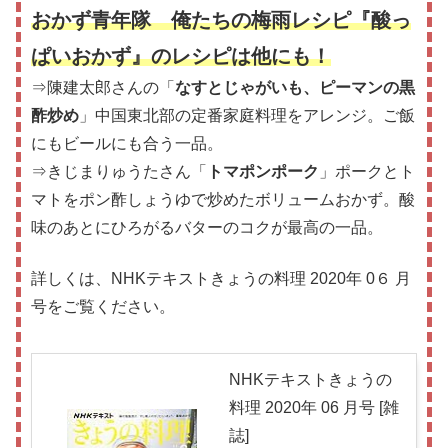
おかず青年隊 俺たちの梅雨レシピ『酸っ
ぱいおかず』のレシピは他にも！
⇒陳建太郎さんの「
なすとじゃがいも、ピーマンの黒
酢炒め
」中国東北部の定番家庭料理をアレンジ。ご飯
にもビールにも合う一品。
⇒きじまりゅうたさん「
トマポンポーク
」ポークとト
マトをポン酢しょうゆで炒めたボリュームおかず。酸
味のあとにひろがるバターのコクが最高の一品。
詳しくは、NHKテキストきょうの料理 2020年 0６ 月
号をご覧ください。
NHKテキストきょうの
料理 2020年 06 月号 [雑
誌]