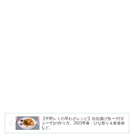
【平野レミの早わざレシピ】缶缶揚げ魚ーザ(ギ
ョーザ)の作り方。2023早春・ひな祭り＆春食材
など。