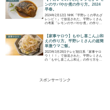
料理愛好...
ンのサバやか煮の作り方。2024
早春。
2024年2月12日 NHK『平野レミの早わざ
レシピ！』で放送された、平野レミさん
の考案「レモンのサバやか煮」の作り方
をご紹介します。料理愛好家の平野レミ
さんが次々に料理を作るハラハラどきど
きの生放送「平野レミの早わざレシ
【家事ヤロウ】もやし喜こんぶ和
家事ヤロウ
ピ！」。放送開始か...
えの作り方。平野レミさんの超簡
単激ウマご飯。
2023年3月28日テレビ朝日系「家事ヤロ
ウ！！！」で放送された、平野レミさん
の「もやし喜こんぶ和え」の作り方をご
紹介します。春の豪華３時間ＳＰ！平野
レミさん宅に家事ヤロウ３人が初潜入！
レミさんがオススメする10大調味料で超
簡単激ウマご飯が...
スポンサーリンク