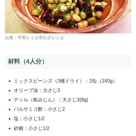
出典：平野レミの早わざレシピ
材料（4人分）
ミックスビーンズ（3種ドライ）：2缶（240g）
オリーブ油：大さじ3
ディル（粗みじん）：大さじ3(9g)
バルサミコ酢：小さじ2
塩：小さじ1/2
砂糖：小さじ1/2