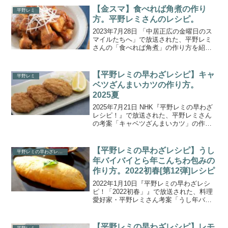
生放送で次々と作りまくる「平野レミの
【金スマ】食べれば角煮の作り
平野レミ
早わざレシピ...
方。平野レミさんのレシピ。
2023年7月28日 「中居正広の金曜日のス
マイルたちへ」で放送された、平野レミ
さんの「食べれば角煮」の作り方を紹介
します。嫁姑である料理愛好家 平野レミ
さんと料理家 和田明日香さんがゲストに
登場！金スマおなじみ！野々村友紀子さ
【平野レミの早わざレシピ】キャ
平野レミ
ん・藤本美貴...
ベツざんまいカツの作り方。
2025夏
2025年7月21日 NHK『平野レミの早わざ
レシピ！』で放送された、平野レミさん
の考案「キャベツざんまいカツ」の作り
方をご紹介します。料理愛好家の平野レ
ミさんが次々に料理を作るハラハラドキ
ドキの「海の日」生放送！今回も世間を
【平野レミの早わざレシピ】うし
平野レミの早わざレシピ
ザワつかせるび...
年バイバイとら年こんちわ包みの
作り方。2022初春[第12弾]レシピ
2022年1月10日『平野レミの早わざレシ
ピ！「2022初春」』で放送された、料理
愛好家・平野レミさん考案「うし年バイ
バイとら年こんちわ包み」の作り方をご
紹介します。今回で第12弾となる『平野
レミの早わざレシピ！「2022初春」』。
【平野レミの早わざレシピ】レモ
平野レミ