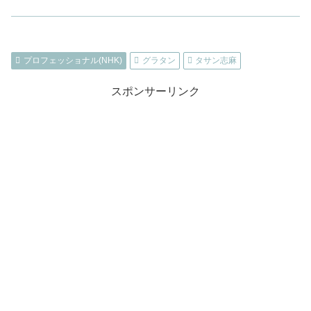
プロフェッショナル(NHK)
グラタン
タサン志麻
スポンサーリンク