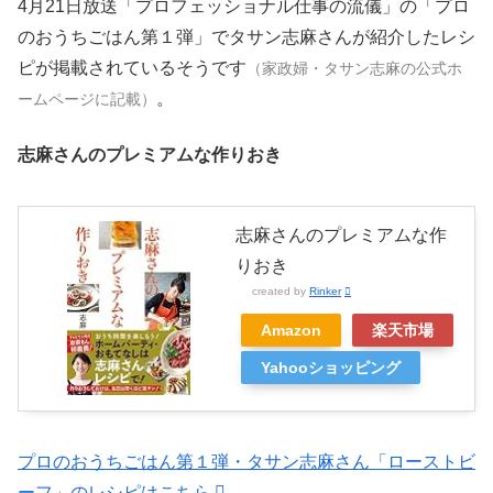
4月21日放送「プロフェッショナル仕事の流儀」の「プロ
のおうちごはん第１弾」でタサン志麻さんが紹介したレシ
ピが掲載されているそうです
（家政婦・タサン志麻の公式ホ
。
ームページに記載）
志麻さんのプレミアムな作りおき
志麻さんのプレミアムな作
りおき
created by
Rinker
Amazon
楽天市場
Yahooショッピング
プロのおうちごはん第１弾・タサン志麻さん「ローストビ
ーフ」のレシピはこちら