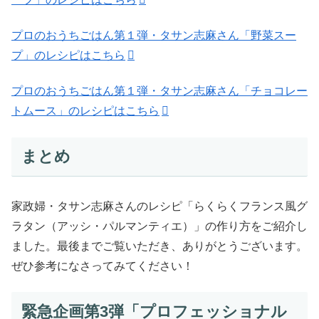
プロのおうちごはん第１弾・タサン志麻さん「野菜スー
プ」のレシピはこちら
プロのおうちごはん第１弾・タサン志麻さん「チョコレー
トムース」のレシピはこちら
まとめ
家政婦・タサン志麻さんのレシピ「らくらくフランス風グ
ラタン（アッシ・パルマンティエ）」の作り方をご紹介し
ました。最後までご覧いただき、ありがとうございます。
ぜひ参考になさってみてください！
緊急企画第3弾「プロフェッショナル