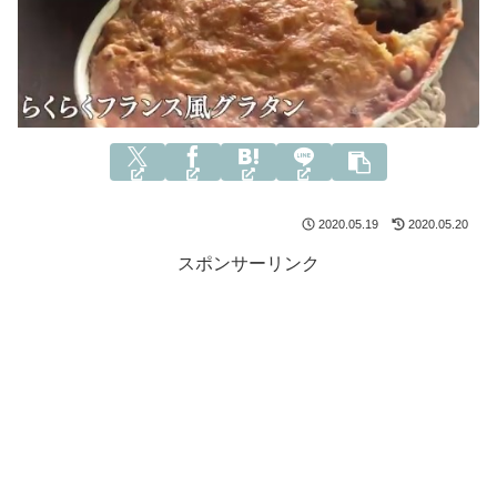
2020.05.19
2020.05.20
スポンサーリンク