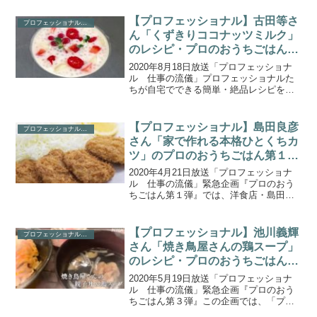
ご紹介します。アイオリは手作りのニン
ニク入りマヨネーズで食べる料理です。
【プロフェッショナル】古田等さ
プロフェッショナル(NHK)
今回は、緊急企画「タ...
ん「くずきりココナッツミルク」
のレシピ・プロのおうちごはん夏
スイーツスペシャル(2020.8.18)
2020年8月18日放送「プロフェッショナ
ル 仕事の流儀」プロフェッショナルた
ちが自宅でできる簡単・絶品レシピを紹
介する特別企画『プロのおうちごはん夏
スイーツスペシャル』！こちらでは、中
華料理人・古田等さんが披露したスイー
【プロフェッショナル】島田良彦
プロフェッショナル(NHK)
ツレシピ「くずきり...
さん「家で作れる本格ひとくちカ
ツ」のプロのおうちごはん第１弾
(2020.4.21)
2020年4月21日放送「プロフェッショナ
ル 仕事の流儀」緊急企画『プロのおう
ちごはん第１弾』では、洋食店・島田良
彦さんのレシピ「ひとくちカツ」の作り
方』が紹介されました。この企画では、
「プロフェッショナル 仕事の流儀」に
【プロフェッショナル】池川義輝
プロフェッショナル(NHK)
出演した「食のプロ...
さん「焼き鳥屋さんの鶏スープ」
のレシピ・プロのおうちごはん第
3弾(2020.5.19)
2020年5月19日放送「プロフェッショナ
ル 仕事の流儀」緊急企画『プロのおう
ちごはん第３弾』この企画では、「プロ
フェッショナル 仕事の流儀」に出演し