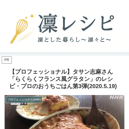
PR
【プロフェッショナル】タサン志麻さん
「らくらくフランス風グラタン」のレシ
ピ・プロのおうちごはん第3弾(2020.5.19)
プロフェッショナル(NHK)